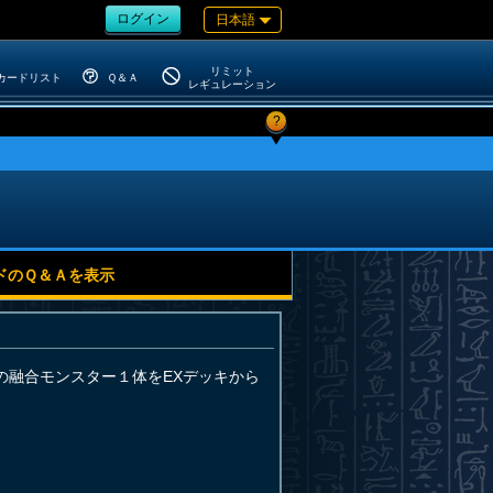
ログイン
日本語
リミット
カードリスト
Ｑ＆Ａ
レギュレーション
?
ドのＱ＆Ａを表示
の融合モンスター１体をEXデッキから