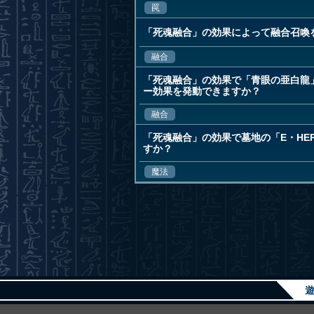
罠
「死魂融合」の効果によって融合召喚
融合
「死魂融合」の効果で「青眼の亜白龍
ー効果を発動できますか？
融合
「死魂融合」の効果で墓地の「E・HE
すか？
魔法
遊