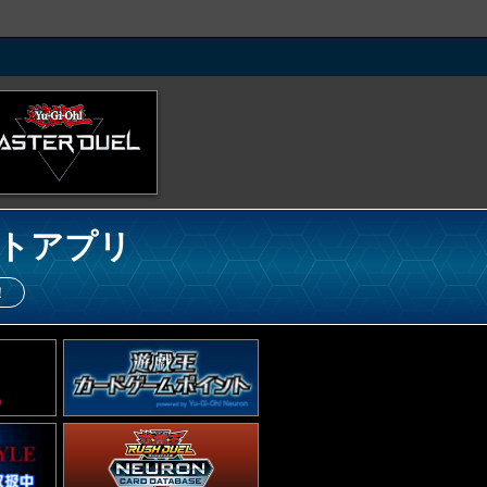
トアプリ
！