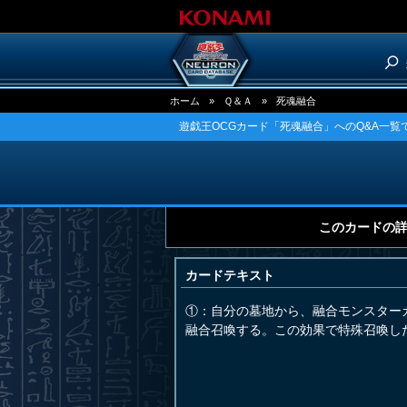
ホーム
»
Ｑ＆Ａ
»
死魂融合
遊戯王OCGカード「死魂融合」へのQ&A一覧
このカードの
カードテキスト
①：自分の墓地から、融合モンスター
融合召喚する。この効果で特殊召喚し