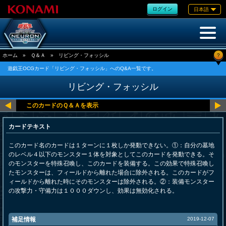
ログイン
日本語
?
ホーム
»
Ｑ＆Ａ
»
リビング・フォッシル
遊戯王OCGカード「リビング・フォッシル」へのQ&A一覧です。
リビング・フォッシル
カードテキスト
このカード名のカードは１ターンに１枚しか発動できない。①：自分の墓地
のレベル４以下のモンスター１体を対象としてこのカードを発動できる。そ
のモンスターを特殊召喚し、このカードを装備する。この効果で特殊召喚し
たモンスターは、フィールドから離れた場合に除外される。このカードがフ
ィールドから離れた時にそのモンスターは除外される。②：装備モンスター
の攻撃力・守備力は１０００ダウンし、効果は無効化される。
補足情報
2019-12-07