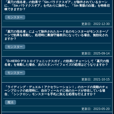
「墓穴の指名者」の効果で「Sin パラドクスギア」が除外されているターン
に、「Sin パラドクスギア」を代わりに除外し、「Sin 青眼の白龍」を特殊召
喚できますか？
モンスター
更新日:
2022-12-30
「墓穴の指名者」によって除外されたカード名のモンスターがモンスターゾ
ーンで効果を発動し、処理時に裏側守備表示になっている場合、無効化され
ますか？
モンスター
更新日:
2025-09-14
「D-HERO デストロイフェニックスガイ」の効果にチェーンして「墓穴の指
名者」を発動した場合、次のスタンバイフェイズの処理はどうなりますか？
モンスター
更新日:
2021-10-15
「ライディング・デュエル！アクセラレーション！」のカードの発動のチェ
ーンブロックの処理時に、自分フィールドに他のカードが存在している場
合、「シンクロン」モンスターを手札に加える処理を行えますか？
魔法
更新日:
2023-05-20