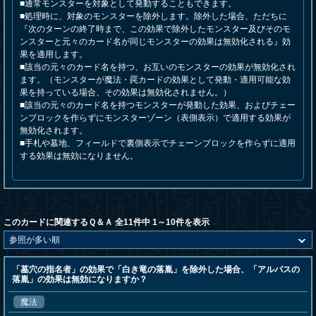
■通常モンスターを対象として発動することもできます。
■処理時に、対象のモンスターを除外します。除外した場合、ただちに
『次のターンの終了時まで、この効果で除外したモンスター及びそのモ
ンスターと元々のカード名が同じモンスターの効果は無効化される』効
果を適用します。
■該当の元々のカード名を持つ、お互いのモンスターの効果が無効化され
ます。（モンスターが魔法・罠カードの効果として発動・適用可能な効
果を持っている場合、その効果は無効化されません。）
■該当の元々のカード名を持つモンスターが発動した効果、およびチェー
ンブロックを作らずにモンスターゾーン（表側表示）で適用する効果が
無効化されます。
■手札や墓地、フィールドで裏側表示でチェーンブロックを作らずに適用
する効果は無効になりません。
このカードに関連するＱ＆Ａ 全11件中 1～10件を表示
「墓穴の指名者」の効果で「白き竜の落胤」を除外した場合、「アルバスの
落胤」の効果は無効になりますか？
魔法