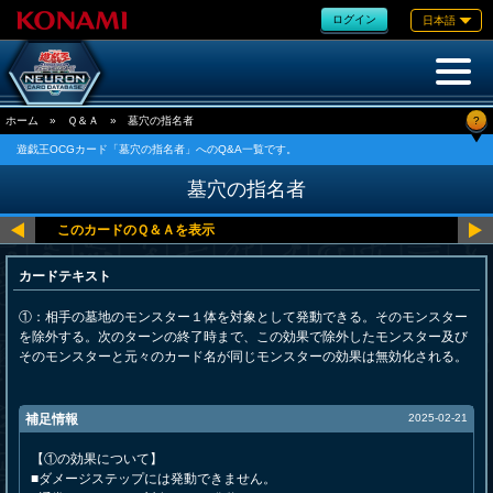
ログイン
日本語
?
ホーム
»
Ｑ＆Ａ
»
墓穴の指名者
遊戯王OCGカード「墓穴の指名者」へのQ&A一覧です。
墓穴の指名者
カードテキスト
①：相手の墓地のモンスター１体を対象として発動できる。そのモンスター
を除外する。次のターンの終了時まで、この効果で除外したモンスター及び
そのモンスターと元々のカード名が同じモンスターの効果は無効化される。
補足情報
2025-02-21
【①の効果について】
■ダメージステップには発動できません。