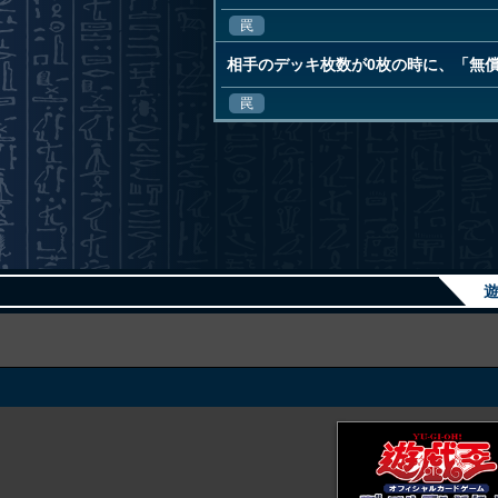
罠
相手のデッキ枚数が0枚の時に、「無
罠
遊