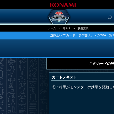
ホーム
»
Ｑ＆Ａ
»
無償交換
遊戯王OCGカード「無償交換」へのQ&A一覧
このカードの
カードテキスト
①：相手がモンスターの効果を発動し