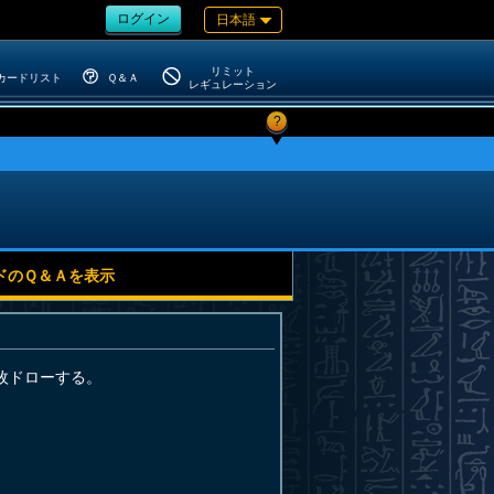
ログイン
日本語
リミット
カードリスト
Ｑ＆Ａ
レギュレーション
?
ドのＱ＆Ａを表示
枚ドローする。