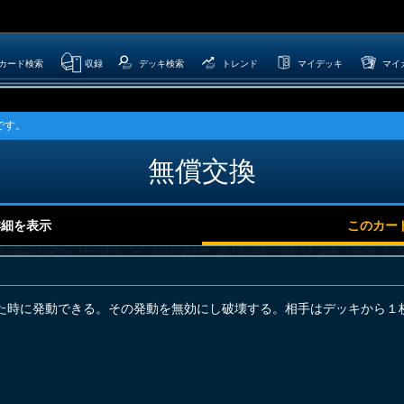
カード検索
収録
デッキ検索
トレンド
マイデッキ
マイ
です。
無償交換
詳細を表示
このカー
た時に発動できる。その発動を無効にし破壊する。相手はデッキから１