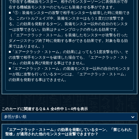
で存在する機械族モンスター、相手のモンスターゾーンに表側表示で存
在する機械族モンスターのどちらにも装備させる事ができます。
■『①：装備モンスターの攻撃で相手モンスターを破壊した時に発動でき
る。このバトルフェイズ中、装備モンスターはもう１度だけ攻撃でき
る。この効果を発動するターン、装備モンスター以外の自分のモンスタ
ーは攻撃できない』効果はチェーンブロックの作られる効果です。
（「エアークラック・ストーム」を装備したモンスターが攻撃を行った
ダメージステップ終了時に発動する事ができる効果です。対象を取る効
果ではありません。）
■「エアークラック・ストーム」の効果によってもう1度攻撃を行い、そ
の攻撃で相手モンスターを破壊した場合でも、「エアークラック・スト
ーム」の効果を再び発動する事はできません。
■「エアークラック・ストーム」の装備モンスター以外の自分のモンスタ
ーが既に攻撃を行っているターンには、「エアークラック・ストーム」
の効果を発動する事はできません。
このカードに関連するＱ＆Ａ 全4件中 1～4件を表示
「エアークラック・ストーム」の効果を発動しているターン、「禁じられた
聖槍」が適用された他のモンスターは攻撃できますか？