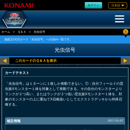
ログイン
日本語
?
ホーム
»
Ｑ＆Ａ
»
光虫信号
遊戯王OCGカード「光虫信号」へのQ&A一覧です。
光虫信号
カードテキスト
「光虫信号」は１ターンに１枚しか発動できない。①：自分フィールドの昆
虫族Xモンスター１体を対象として発動できる。その自分のモンスターより
ランクが２つ高い、またはランクが２つ低い昆虫族Xモンスター１体を、対
象のモンスターの上に重ねてX召喚扱いとしてエクストラデッキから特殊召
喚する。
補足情報
2017-01-07