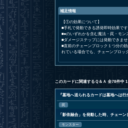
補足情報
【①の効果について】
■手札で発動できる誘発即時効果です
■●のいずれかを含む魔法・罠・モ
■ダメージステップには発動できませ
■直前のチェーンブロック１つ分の
れている場合でも、チェーンブロッ
このカードに関連するＱ＆Ａ 全78件中 1
『墓地へ送られるカードは墓地へは行
罠
「影依融合」を発動した時、チェーン
モンスター