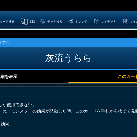
カード検索
収録
デッキ検索
トレンド
マイデッキ
マイ
覧です。
灰流うらら
詳細を表示
このカー
しか使用できない。
・罠・モンスターの効果が発動した時、このカードを手札から捨てて発
果
る効果