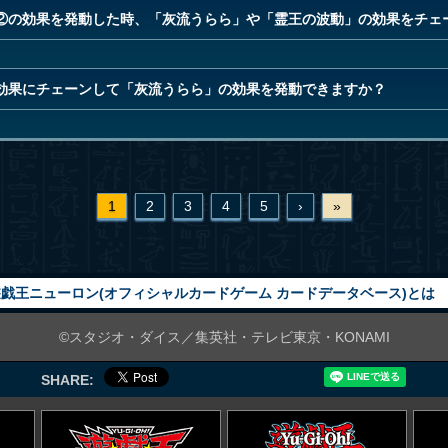
②の効果を発動した時、「灰流うらら」や「霊王の波動」の効果をチェ
”効果にチェーンして「灰流うらら」の効果を発動できますか？
1
2
3
4
5
›
»
戯王ニューロン(オフィシャルカードゲーム カードデータベース)とは
©スタジオ・ダイス／集英社・テレビ東京・KONAMI
SHARE: