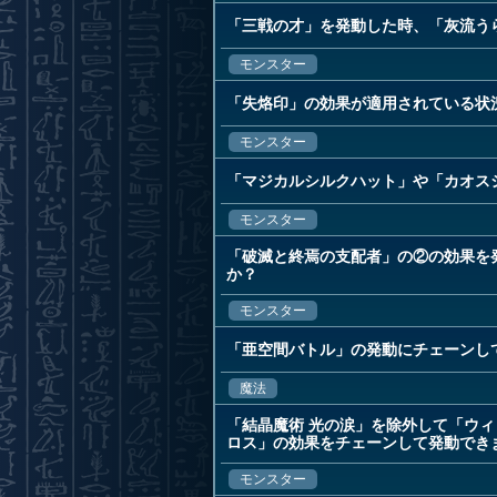
「三戦の才」を発動した時、「灰流う
モンスター
「失烙印」の効果が適用されている状
モンスター
「マジカルシルクハット」や「カオス
モンスター
「破滅と終焉の支配者」の②の効果を
か？
モンスター
「亜空間バトル」の発動にチェーンし
魔法
「結晶魔術 光の涙」を除外して「ウ
ロス」の効果をチェーンして発動でき
モンスター