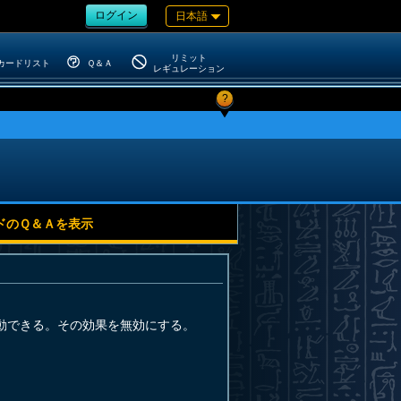
ログイン
日本語
リミット
カードリスト
Ｑ＆Ａ
レギュレーション
?
ドのＱ＆Ａを表示
動できる。その効果を無効にする。