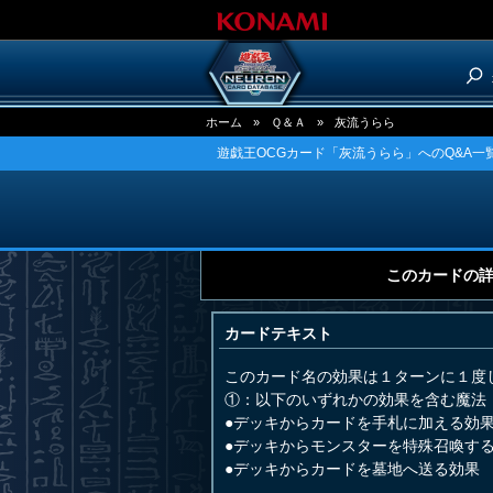
ホーム
»
Ｑ＆Ａ
»
灰流うらら
遊戯王OCGカード「灰流うらら」へのQ&A一
このカードの
カードテキスト
このカード名の効果は１ターンに１度
①：以下のいずれかの効果を含む魔法
●デッキからカードを手札に加える効
●デッキからモンスターを特殊召喚す
●デッキからカードを墓地へ送る効果