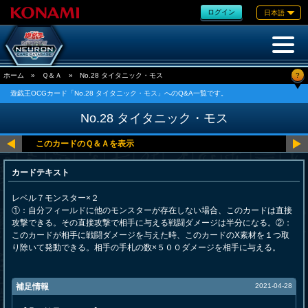
ログイン
日本語
?
ホーム
»
Ｑ＆Ａ
»
No.28 タイタニック・モス
遊戯王OCGカード「No.28 タイタニック・モス」へのQ&A一覧です。
No.28 タイタニック・モス
カードテキスト
レベル７モンスター×２
①：自分フィールドに他のモンスターが存在しない場合、このカードは直接
攻撃できる。その直接攻撃で相手に与える戦闘ダメージは半分になる。②：
このカードが相手に戦闘ダメージを与えた時、このカードのX素材を１つ取
り除いて発動できる。相手の手札の数×５００ダメージを相手に与える。
補足情報
2021-04-28