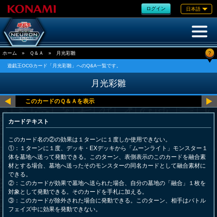
ログイン
日本語
?
ホーム
»
Ｑ＆Ａ
»
月光彩雛
遊戯王OCGカード「月光彩雛」へのQ&A一覧です。
月光彩雛
カードテキスト
このカード名の②の効果は１ターンに１度しか使用できない。
①：１ターンに１度、デッキ・EXデッキから「ムーンライト」モンスター１
体を墓地へ送って発動できる。このターン、表側表示のこのカードを融合素
材とする場合、墓地へ送ったそのモンスターの同名カードとして融合素材に
できる。
②：このカードが効果で墓地へ送られた場合、自分の墓地の「融合」１枚を
対象として発動できる。そのカードを手札に加える。
③：このカードが除外された場合に発動できる。このターン、相手はバトル
フェイズ中に効果を発動できない。