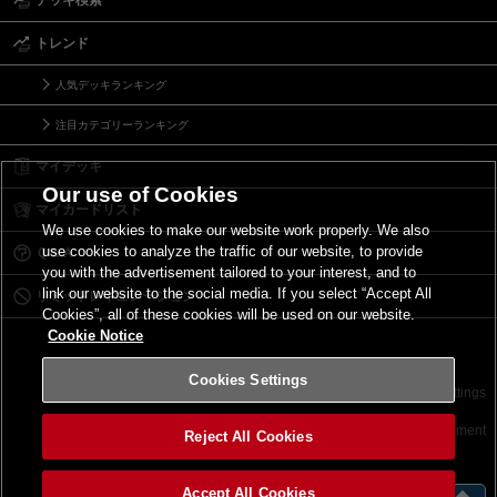
デッキ検索
トレンド
人気デッキランキング
注目カテゴリーランキング
マイデッキ
Our use of Cookies
マイカードリスト
We use cookies to make our website work properly. We also
use cookies to analyze the traffic of our website, to provide
Ｑ＆Ａ
you with the advertisement tailored to your interest, and to
link our website to the social media. If you select “Accept All
リミットレギュレーション
Cookies”, all of these cookies will be used on our website.
Cookie Notice
Cookies Settings
お問い合わせ
ご利用規約
サイトポリシー
Cookies Settings
©2026 Konami Digital Entertainment
Reject All Cookies
Accept All Cookies