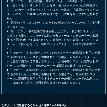
■『①：このカードは発動後、効果モンスター（機械族・チューナー・
炎・星１・攻０／守１８００）となり、モンスターゾーンに特殊召喚す
る。このカードは罠カードとしても扱う』効果は、「調星のドラッグス
ター」のカードの発動時の効果処理です。（対象を取る効果ではありま
せん。）
■「調星のドラッグスター」のカードの発動をダメージステップに行う事
はできません。
■『②：このカードの効果で特殊召喚したこのカードがモンスターゾーン
に存在する限り、このカード以外の自分フィールドのチューナーは戦闘
及び相手の効果では破壊されない』効果は、自身の効果によってモンス
ターカード扱いとなった「調星のドラッグスター」が持つ永続効果で
す。
■『このカード以外の自分フィールドのチューナーは戦闘及び相手の効果
では破壊されない』効果が適用されている場合、自分のモンスターゾー
ンに裏側守備表示で存在するチューナーが相手モンスターに攻撃されリ
バースした場合でも、そのチューナーは戦闘では破壊されません。
■『このカード以外の自分フィールドのチューナーは戦闘及び相手の効果
では破壊されない』効果が適用されている場合でも、自分のモンスター
ゾーンに裏側守備表示で存在するチューナーが相手のカードの効果によ
って破壊される場合には通常通り破壊される事になります。
このカードに関連するＱ＆Ａ 全6件中 1～6件を表示