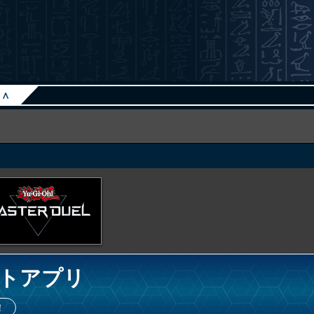
∧
トアプリ
！