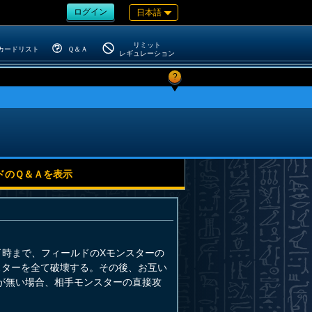
ログイン
日本語
リミット
カードリスト
Ｑ＆Ａ
レギュレーション
?
ドのＱ＆Ａを表示
了時まで、フィールドのXモンスターの
スターを全て破壊する。その後、お互い
が無い場合、相手モンスターの直接攻