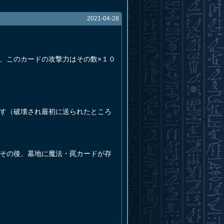
2021-04-28
、このカードの攻撃力はその数×１０
ます（破壊され最初に送られたところ
、その後、墓地に魔法・罠カードが存
。