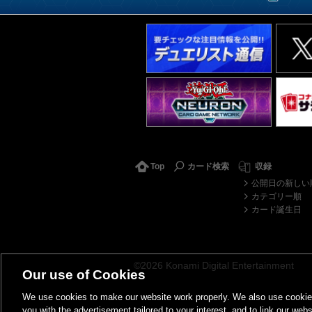
Top
カード検索
収録
公開日の新しい
カテゴリー順
カード誕生日
©2026 Konami Digital Entertainment
Our use of Cookies
We use cookies to make our website work properly. We also use cookies t
you with the advertisement tailored to your interest, and to link our webs