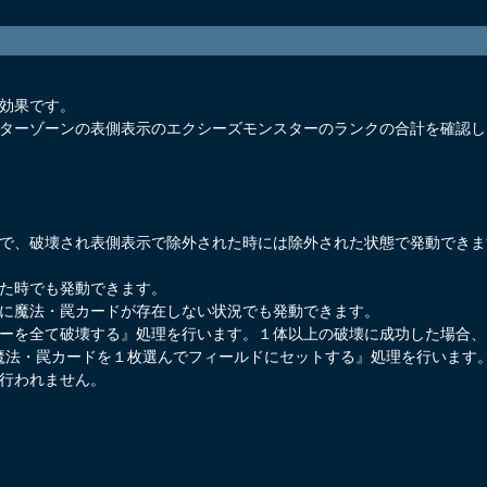
動効果です。
スターゾーンの表側表示のエクシーズモンスターのランクの合計を確認し
地で、破壊され表側表示で除外された時には除外された状態で発動でき
した時でも発動できます。
地に魔法・罠カードが存在しない状況でも発動できます。
ターを全て破壊する』処理を行います。１体以上の破壊に成功した場合
魔法・罠カードを１枚選んでフィールドにセットする』処理を行います
に行われません。