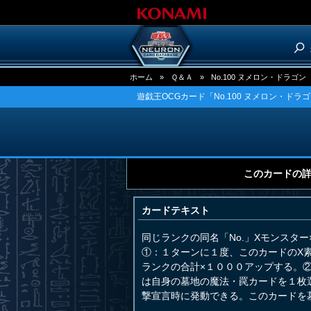
ホーム
»
Ｑ＆Ａ
»
No.100 ヌメロン・ドラゴン
遊戯王OCGカード「No.100 ヌメロン・ドラ
このカードの
カードテキスト
同じランクの同名「No.」Xモンスター
①：１ターンに１度、このカードのX
ランクの合計×１０００アップする。
は自身の墓地の魔法・罠カードを１枚
撃宣言時に発動できる。このカードを