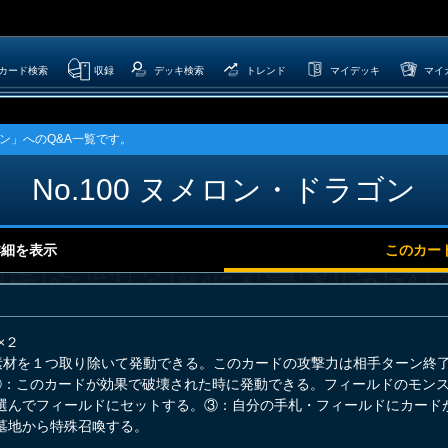
カード検索
収録
デッキ検索
トレンド
マイデッキ
マイ
ゴン」へのQ&A一覧です。
No.100 ヌメロン・ドラゴン
詳細を表示
このカー
×２
素材を１つ取り除いて発動できる。このカードの攻撃力は相手ターン終
②：このカードが効果で破壊された時に発動できる。フィールドのモン
選んでフィールドにセットする。③：自分の手札・フィールドにカード
墓地から特殊召喚する。