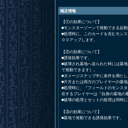
補足情報
【①の効果について】
■モンスターゾーンで発動できる起
■処理時に、このカードを含むモン
００アップします。
【②の効果について】
■誘発効果です。
■破壊され墓地へ送られた時には墓
で発動できます）。
■ダメージステップ中に条件を満た
■片方または両方のプレイヤーの墓
■処理時に、『フィールドのモンス
在するプレイヤーは『自身の墓地の
■破壊の処理とセットの処理は同時
【③の効果について】
■墓地で発動できる誘発効果です。