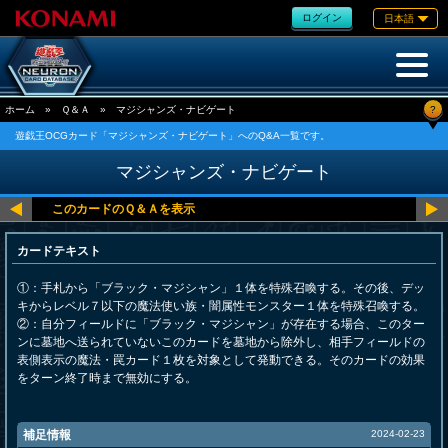
ログイン
日本語
?
ホーム
»
Ｑ＆Ａ
»
マジシャンズ・ナビゲート
遊戯王OCGカード「マジシャンズ・ナビゲート」へのQ&A一覧です。
マジシャンズ・ナビゲート
カードテキスト
①：手札から「ブラック・マジシャン」１体を特殊召喚する。その後、デッ
キからレベル７以下の魔法使い族・闇属性モンスター１体を特殊召喚する。
②：自分フィールドに「ブラック・マジシャン」が存在する場合、このター
ンに墓地へ送られていないこのカードを墓地から除外し、相手フィールドの
表側表示の魔法・罠カード１枚を対象として発動できる。そのカードの効果
をターン終了時まで無効にする。
補足情報
2024-02-23