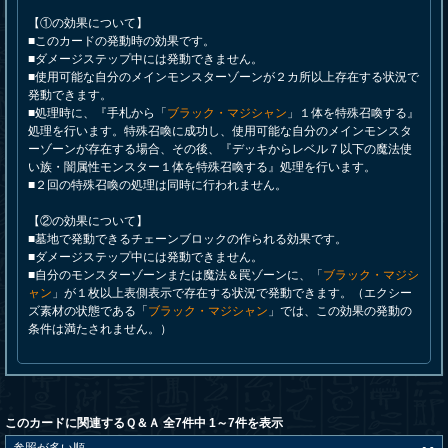
【①の効果について】
■このカードの発動時の効果です。
■ダメージステップ中には発動できません。
■使用可能な自分のメインモンスターゾーンが２カ所以上存在する状況で
発動できます。
■処理時に、『手札から「
ブラック・マジシャン
」１体を特殊召喚する』
処理を行います。特殊召喚に成功し、使用可能な自分のメインモンスタ
ーゾーンが存在する場合、その後、『デッキからレベル７以下の魔法使
い族・闇属性モンスター１体を特殊召喚する』処理を行います。
■２回の特殊召喚の処理は同時に行われません。
【②の効果について】
■墓地で発動できるチェーンブロックの作られる効果です。
■ダメージステップ中には発動できません。
■自分のモンスターゾーンまたは魔法＆罠ゾーンに、「
ブラック・マジシ
ャン
」が１枚以上表側表示で存在する状況で発動できます。（エクシー
ズ素材の状態である「
ブラック・マジシャン
」では、この効果の発動の
条件は満たされません。）
このカードに関連するＱ＆Ａ 全7件中 1～7件を表示