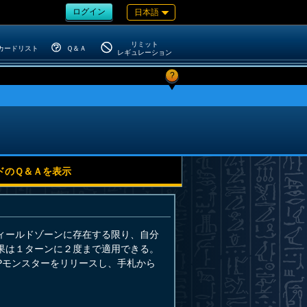
ログイン
日本語
リミット
カードリスト
Ｑ＆Ａ
レギュレーション
?
ドのＱ＆Ａを表示
ィールドゾーンに存在する限り、自分
果は１ターンに２度まで適用できる。
Pモンスターをリリースし、手札から