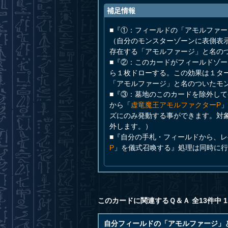
補足情報
■『①：フィールドの「アモルファ
（自分のモンスターゾーンに表側表
存在する「アモルファージ」と名の
■『②：このカードがフィールドゾ
ら１枚ドローする。この効果は１タ
「アモルファージ」と名のついたモ
■『③：墓地のこのカードを除外し
から「
虚竜魔王アモルファクターP
ズにのみ発動する事ができます。対
外します。）
■『自分の手札・フィールドから、
P
」を儀式召喚する』処理は同時に行
このカードに関連するＱ＆Ａ 全13件中 1
自分フィールドの「アモルファージ」