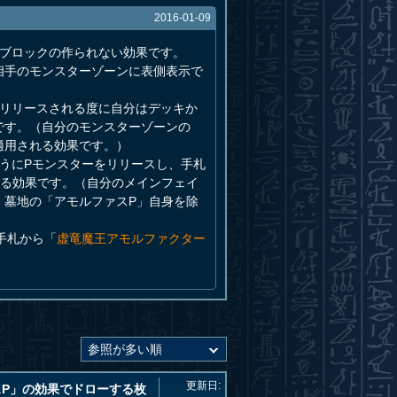
2016-01-09
ンブロックの作られない効果です。
相手のモンスターゾーンに表側表示で
がリリースされる度に自分はデッキか
です。（自分のモンスターゾーンの
適用される効果です。）
うにPモンスターをリリースし、手札
る効果です。（自分のメインフェイ
、墓地の「アモルファスP」自身を除
手札から「
虚竜魔王アモルファクター
更新日:
P」の効果でドローする枚