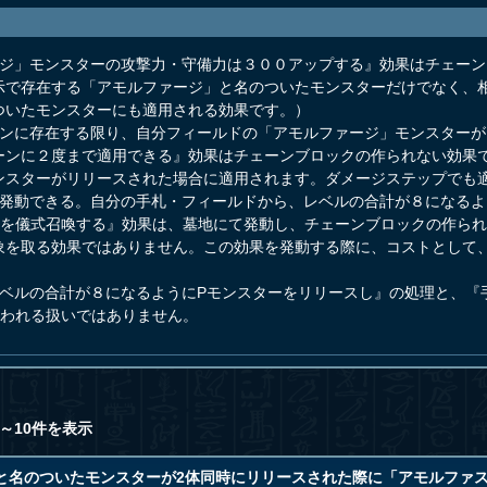
ージ」モンスターの攻撃力・守備力は３００アップする』効果はチェー
示で存在する「アモルファージ」と名のついたモンスターだけでなく、
ついたモンスターにも適用される効果です。）
ーンに存在する限り、自分フィールドの「アモルファージ」モンスター
ーンに２度まで適用できる』効果はチェーンブロックの作られない効果
ンスターがリリースされた場合に適用されます。ダメージステップでも
て発動できる。自分の手札・フィールドから、レベルの合計が８になるよ
」を儀式召喚する』効果は、墓地にて発動し、チェーンブロックの作られ
象を取る効果ではありません。この効果を発動する際に、コストとして
レベルの合計が８になるようにPモンスターをリリースし』の処理と、『
われる扱いではありません。
～10件を表示
と名のついたモンスターが2体同時にリリースされた際に「アモルファス