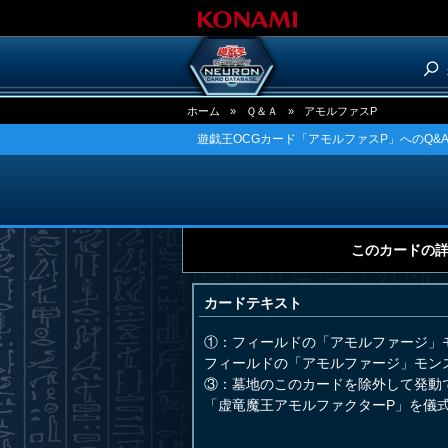
ホーム
»
Ｑ＆Ａ
»
アモルファスP
遊戯王OCGカード「アモルファスP」へのQ&
このカードの
カードテキスト
①：フィールドの「アモルファージ」
フィールドの「アモルファージ」モン
③：墓地のこのカードを除外して発動
「虚竜魔王アモルファクターP」を儀