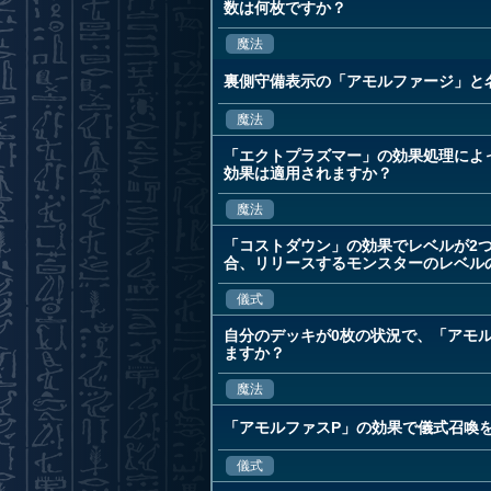
数は何枚ですか？
魔法
裏側守備表示の「アモルファージ」と
魔法
「エクトプラズマー」の効果処理によ
効果は適用されますか？
魔法
「コストダウン」の効果でレベルが2
合、リリースするモンスターのレベル
儀式
自分のデッキが0枚の状況で、「アモ
ますか？
魔法
「アモルファスP」の効果で儀式召喚
儀式