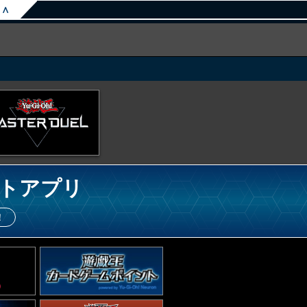
∧
トアプリ
！