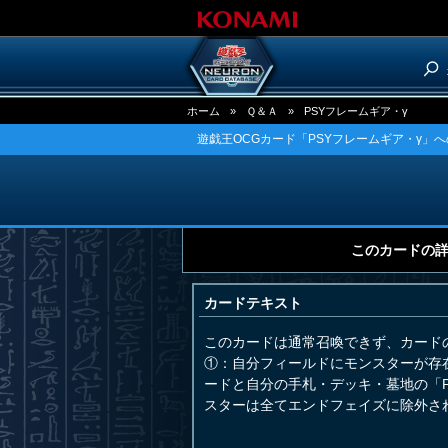
ホーム
»
Ｑ＆Ａ
»
PSYフレームギア・γ
遊戯王OCGカード「PSYフレームギア・γ」へ
このカードの
カードテキスト
このカードは通常召喚できず、カード
①：自分フィールドにモンスターが存
ードと自分の手札・デッキ・墓地の「
スターは全てエンドフェイズに除外さ