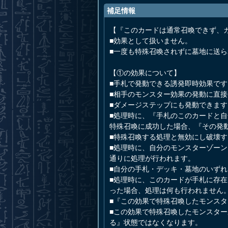
補足情報
【『このカードは通常召喚できず、
■効果として扱いません。
■一度も特殊召喚されずに墓地に送
【①の効果について】
■手札で発動できる誘発即時効果です
■相手のモンスター効果の発動に直
■ダメージステップにも発動できます
■処理時に、『手札のこのカードと
特殊召喚に成功した場合、『その発
■特殊召喚する処理と無効にし破壊
■処理時に、自分のモンスターゾー
通りに処理が行われます。
■自分の手札・デッキ・墓地のいずれ
■処理時に、このカードが手札に存
った場合、処理は何も行われません
■『この効果で特殊召喚したモンス
■この効果で特殊召喚したモンスタ
る』状態ではなくなります。