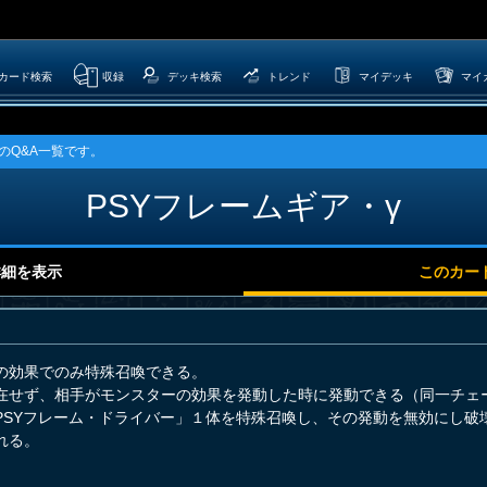
カード検索
収録
デッキ検索
トレンド
マイデッキ
マイ
のQ&A一覧です。
PSYフレームギア・γ
詳細を表示
このカー
の効果でのみ特殊召喚できる。
在せず、相手がモンスターの効果を発動した時に発動できる（同一チェ
PSYフレーム・ドライバー」１体を特殊召喚し、その発動を無効にし破
れる。