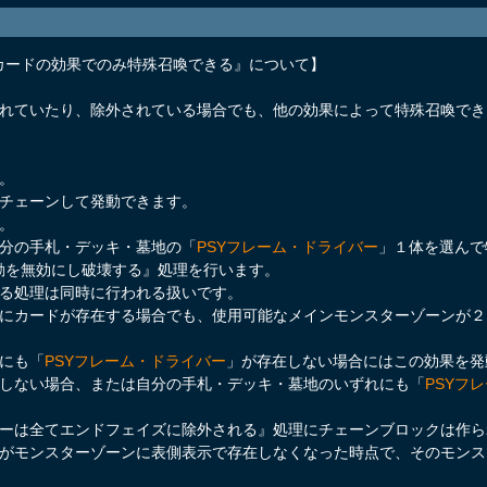
カードの効果でのみ特殊召喚できる』について】
られていたり、除外されている場合でも、他の効果によって特殊召喚でき
。
接チェーンして発動できます。
。
自分の手札・デッキ・墓地の「
PSYフレーム・ドライバー
」１体を選んで
動を無効にし破壊する』処理を行います。
する処理は同時に行われる扱いです。
ンにカードが存在する場合でも、使用可能なメインモンスターゾーンが
にも「
PSYフレーム・ドライバー
」が存在しない場合にはこの効果を発
在しない場合、または自分の手札・デッキ・墓地のいずれにも「
PSYフ
。
ターは全てエンドフェイズに除外される』処理にチェーンブロックは作ら
ーがモンスターゾーンに表側表示で存在しなくなった時点で、そのモン