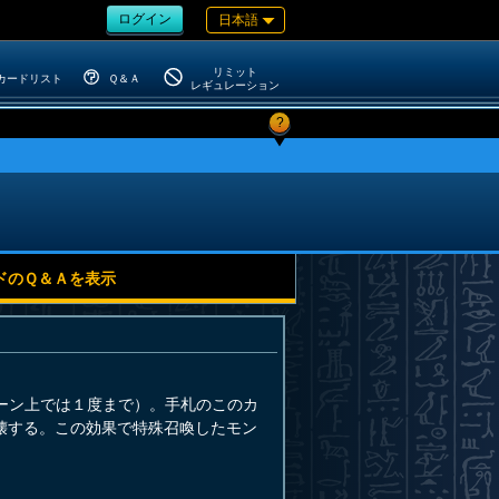
ログイン
日本語
リミット
カードリスト
Ｑ＆Ａ
レギュレーション
?
ドのＱ＆Ａを表示
ーン上では１度まで）。手札のこのカ
壊する。この効果で特殊召喚したモン