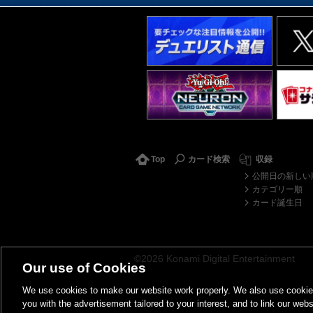
Top
カード検索
収録
公開日の新しい
カテゴリー順
カード誕生日
©2026 Konami Digital Entertainment
Our use of Cookies
We use cookies to make our website work properly. We also use cookies t
you with the advertisement tailored to your interest, and to link our webs