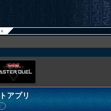
∧
トアプリ
！