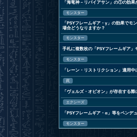
「海竜神－リバイアサン」の①の効果
モンスター
「PSYフレームギア・γ」の効果で
場合どうなりますか？
モンスター
手札に複数枚の「PSYフレームギア
モンスター
「レーン・リストリクション」適用中
罠
「ヴェルズ・オピオン」が存在する際に
エクシーズ
「PSYフレームギア・α」等をペンデ
モンスター