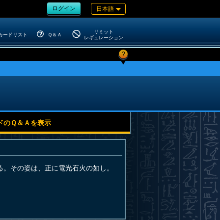
ログイン
日本語
リミット
カードリスト
Ｑ＆Ａ
レギュレーション
?
ドのＱ＆Ａを表示
る。その姿は、正に電光石火の如し。