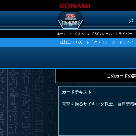
ホーム
»
Ｑ＆Ａ
»
PSYフレーム・ドライバー
遊戯王OCGカード「PSYフレーム・ドライバ
このカードの
カードテキスト
電撃を操るサイキック戦士。自律型増