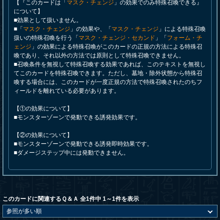
【『このカードは「
マスク・チェンジ
」の効果でのみ特殊召喚できる』
について】
■効果として扱いません。
■「
マスク・チェンジ
」の効果や、「
マスク・チェンジ
」による特殊召喚
扱いの特殊召喚を行う「
マスク・チェンジ・セカンド
」「
フォーム・チ
ェンジ
」の効果による特殊召喚がこのカードの正規の方法による特殊召
喚であり、それ以外の方法では原則として特殊召喚できません。
■召喚条件を無視して特殊召喚する効果であれば、このテキストを無視し
てこのカードを特殊召喚できます。ただし、墓地・除外状態から特殊召
喚する場合には、このカードが一度正規の方法で特殊召喚されたのちフ
ィールドを離れている必要があります。
【①の効果について】
■モンスターゾーンで発動できる誘発効果です。
【②の効果について】
■モンスターゾーンで発動できる誘発即時効果です。
■ダメージステップ中には発動できません。
このカードに関連するＱ＆Ａ 全1件中 1～1件を表示