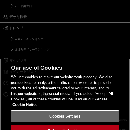
カード誕生日
デッキ検索
トレンド
人気デッキランキング
注目カテゴリーランキング
マイデッキ
Our use of Cookies
マイカードリスト
We use cookies to make our website work properly. We also
use cookies to analyze the traffic of our website, to provide
Ｑ＆Ａ
you with the advertisement tailored to your interest, and to
link our website to the social media. If you select “Accept All
リミットレギュレーション
Cookies”, all of these cookies will be used on our website.
Cookie Notice
Cookies Settings
お問い合わせ
ご利用規約
サイトポリシー
Cookies Settings
©2026 Konami Digital Entertainment