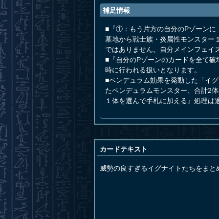
補足情報
■『①：もう片方の自分のPゾーン
墓地から戦士族・炎属性モンスター
ではありません。自分メインフェイ
■『自分のPゾーンのカードを全て
時に行われる扱いとなります。
■ペンデュラム効果を発動した「イ
たペンデュラムモンスター、合計2
１体を選んで手札に加える』処理は
カードテキスト
威勢の良すぎるイグナイトたちをまと