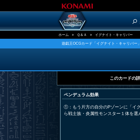
ホーム
»
Ｑ＆Ａ
»
イグナイト・キャリバー
遊戯王OCGカード「イグナイト・キャリバー」
このカードの
ペンデュラム効果
①：もう片方の自分のPゾーンに「イ
ら戦士族・炎属性モンスター１体を選