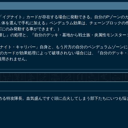
に「イグナイト」カードが存在する場合に発動できる。自分のPゾーンの
１体を選んで手札に加える』ペンデュラム効果は、チェーンブロックの
ズにのみ発動する事ができます。）
破壊し』の処理と、『自分のデッキ・墓地から戦士族・炎属性モンスター
グナイト・キャリバー」自身と、もう片方の自分のペンデュラムゾーン
体のカードが効果処理によって破壊されない場合には、『自分のデッキ
適用されません。
める特攻隊長。血気盛んですぐ頭に点火してしまう部下たちにいつも悩