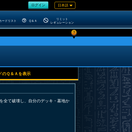
ログイン
日本語
リミット
カードリスト
Ｑ＆Ａ
レギュレーション
?
ドのＱ＆Ａを表示
ドを全て破壊し、自分のデッキ・墓地か