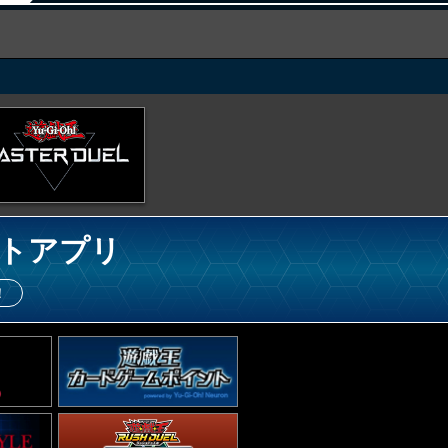
トアプリ
！