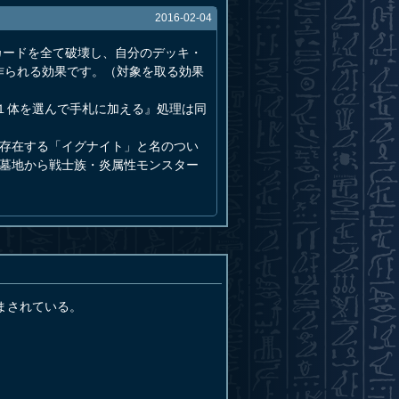
2016-02-04
カードを全て破壊し、自分のデッキ・
作られる効果です。（対象を取る効果
１体を選んで手札に加える』処理は同
に存在する「イグナイト」と名のつい
・墓地から戦士族・炎属性モンスター
まされている。