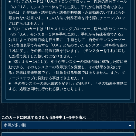
■『①：このカードは「U.A.ストロングブロッカー」以外の自分フィール
ドの「U.A.」モンスター１体を手札に戻し、手札から特殊召喚できる』
効果は、起動効果・誘発効果・誘発即時効果・永続効果のいずれにも分
類されない効果です。（この方法で特殊召喚を行う際にチェーンブロッ
クは作られません。）
■『①：このカードは「U.A.ストロングブロッカー」以外の自分フィール
ドの「U.A.」モンスター１体を手札に戻し、手札から特殊召喚できる』
効果によって特殊召喚を行う際に、手順として、自分のモンスターゾー
ンに表側表示で存在する「U.A.」と名のついたモンスター1体を持ち主の
手札に戻し、その後に特殊召喚を行います。（モンスターを手札に戻し
た処理で完了した扱いにはなりません。）
■『②：１ターンに１度、相手がモンスターの特殊召喚に成功した時に発
動できる。そのモンスターの表示形式を変更し、その効果を無効にす
る』効果は誘発効果です。（対象を取る効果ではありません。また、ダ
メージステップに発動する事はできません。）
■『そのモンスターの表示形式を変更し』の処理と、『その効果を無効に
する』処理は同時に行われる扱いとなります。
このカードに関連するＱ＆Ａ 全9件中 1～9件を表示