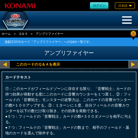
ログイン
日本語
?
ホーム
»
Ｑ＆Ａ
»
アンプリファイヤー
遊戯王OCGカード「アンプリファイヤー」へのQ&A一覧です。
アンプリファイヤー
カードテキスト
①：このカードがフィールドゾーンに存在する限り、「音響戦士」カードの
持つ効果が発動する度にこのカードに音響カウンターを１つ置く。②：フィ
ールドの「音響戦士」モンスターの攻撃力は、このカードの音響カウンター
の数×１００アップする。③：１ターンに１度、自分フィールドの音響カウ
ンターを以下の数だけ取り除き、その効果を発動できる。
●５つ：フィールドの「音響戦士」カードの数×３００ダメージを相手に与え
る。
●７つ：フィールドの「音響戦士」カードの数まで、相手のフィールド・墓
地のカードを選んで除外する。