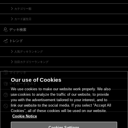
カテゴリー順
カード誕生日
デッキ検索
トレンド
人気デッキランキング
注目カテゴリーランキング
マイデッキ
Our use of Cookies
マイカードリスト
We use cookies to make our website work properly. We also
use cookies to analyze the traffic of our website, to provide
Ｑ＆Ａ
you with the advertisement tailored to your interest, and to
link our website to the social media. If you select “Accept All
リミットレギュレーション
Cookies”, all of these cookies will be used on our website.
Cookie Notice
Cookies Settings