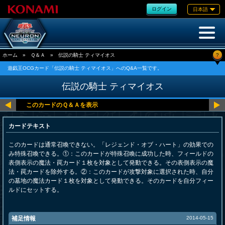
ログイン
日本語
?
ホーム
»
Ｑ＆Ａ
»
伝説の騎士 ティマイオス
遊戯王OCGカード「伝説の騎士 ティマイオス」へのQ&A一覧です。
伝説の騎士 ティマイオス
カードテキスト
このカードは通常召喚できない。「レジェンド・オブ・ハート」の効果での
み特殊召喚できる。①：このカードが特殊召喚に成功した時、フィールドの
表側表示の魔法・罠カード１枚を対象として発動できる。その表側表示の魔
法・罠カードを除外する。②：このカードが攻撃対象に選択された時、自分
の墓地の魔法カード１枚を対象として発動できる。そのカードを自分フィー
ルドにセットする。
補足情報
2014-05-15