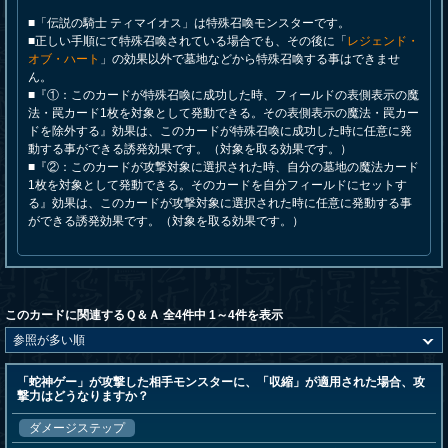
■「伝説の騎士 ティマイオス」は特殊召喚モンスターです。
■正しい手順にて特殊召喚されている場合でも、その後に「
レジェンド・
オブ・ハート
」の効果以外で墓地などから特殊召喚する事はできませ
ん。
■『①：このカードが特殊召喚に成功した時、フィールドの表側表示の魔
法・罠カード1枚を対象として発動できる。その表側表示の魔法・罠カー
ドを除外する』効果は、このカードが特殊召喚に成功した時に任意に発
動する事ができる誘発効果です。（対象を取る効果です。）
■『②：このカードが攻撃対象に選択された時、自分の墓地の魔法カード
1枚を対象として発動できる。そのカードを自分フィールドにセットす
る』効果は、このカードが攻撃対象に選択された時に任意に発動する事
ができる誘発効果です。（対象を取る効果です。）
このカードに関連するＱ＆Ａ 全4件中 1～4件を表示
「蛇神ゲー」が攻撃した相手モンスターに、「収縮」が適用された場合、攻
撃力はどうなりますか？
ダメージステップ