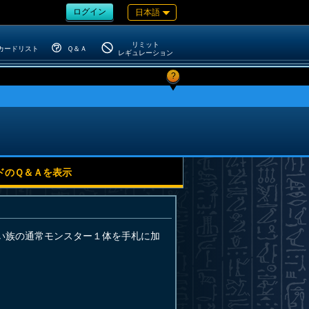
ログイン
日本語
リミット
カードリスト
Ｑ＆Ａ
レギュレーション
?
ドのＱ＆Ａを表示
い族の通常モンスター１体を手札に加