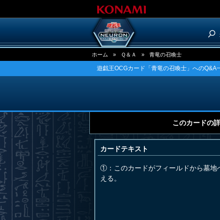
ホーム
»
Ｑ＆Ａ
»
青竜の召喚士
遊戯王OCGカード「青竜の召喚士」へのQ&A
このカードの
カードテキスト
①：このカードがフィールドから墓地
える。