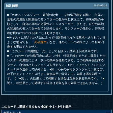
補足情報
2015-02-12
■「カオス・ソルジャー －宵闇の使者－」を特殊召喚する際に、自分の
墓地の光属性と闇属性のモンスターの数が同じ状況にて、特殊召喚の手
順として、自分の墓地の光属性のモンスター全て、または、自分の墓地
の闇属性のモンスター全てを除外します。モンスターの除外と、特殊召
喚は同時に行われる扱いではありません。
■テキストに記された方法によって特殊召喚された後墓地へ送られている
ような場合でも、「
死者蘇生
」など、他のカードの効果によって特殊召
喚する事はできません。
■『このカードの属性は「光」としても扱う』効果は永続効果です。
■『このカードが特殊召喚に成功した時、特殊召喚するために除外したモ
ンスターの属性により、以下の効果を発動できる。この効果を発動する
ターン、自分はバトルフェイズを行えない。●光：フィールド上のモンス
ター１体を選択して除外する。●闇：相手の手札をランダムに１枚選び、
相手のエンドフェイズ時まで裏側表示で除外する』効果は誘発効果で
す。（『●光：』の効果として発動する場合は対象を取る効果です。『●
闇：』の効果として発動する場合は対象を取る効果ではありません。）
このカードに関連するＱ＆Ａ 全3件中 1～3件を表示