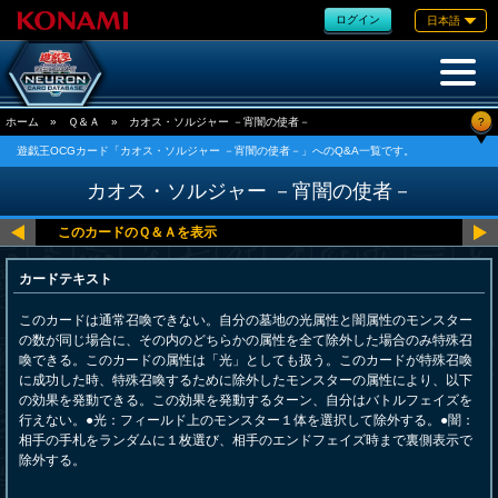
ログイン
日本語
?
ホーム
»
Ｑ＆Ａ
»
カオス・ソルジャー －宵闇の使者－
遊戯王OCGカード「カオス・ソルジャー －宵闇の使者－」へのQ&A一覧です。
カオス・ソルジャー －宵闇の使者－
カードテキスト
このカードは通常召喚できない。自分の墓地の光属性と闇属性のモンスター
の数が同じ場合に、その内のどちらかの属性を全て除外した場合のみ特殊召
喚できる。このカードの属性は「光」としても扱う。このカードが特殊召喚
に成功した時、特殊召喚するために除外したモンスターの属性により、以下
の効果を発動できる。この効果を発動するターン、自分はバトルフェイズを
行えない。●光：フィールド上のモンスター１体を選択して除外する。●闇：
相手の手札をランダムに１枚選び、相手のエンドフェイズ時まで裏側表示で
除外する。