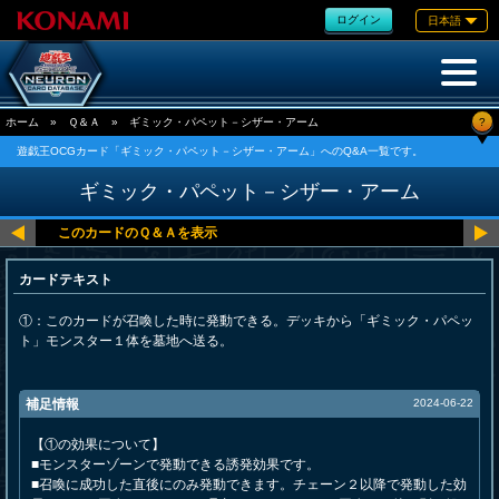
ログイン
日本語
?
ホーム
»
Ｑ＆Ａ
»
ギミック・パペット－シザー・アーム
遊戯王OCGカード「ギミック・パペット－シザー・アーム」へのQ&A一覧です。
ギミック・パペット－シザー・アーム
カードテキスト
①：このカードが召喚した時に発動できる。デッキから「ギミック・パペッ
ト」モンスター１体を墓地へ送る。
補足情報
2024-06-22
【①の効果について】
■モンスターゾーンで発動できる誘発効果です。
■召喚に成功した直後にのみ発動できます。チェーン２以降で発動した効