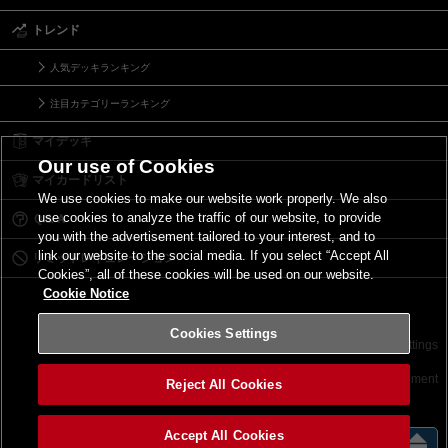
トレンド
人気デッキランキング
注目カテゴリーランキング
マイデッキ
Our use of Cookies
マイカードリスト
We use cookies to make our website work properly. We also
use cookies to analyze the traffic of our website, to provide
Ｑ＆Ａ
you with the advertisement tailored to your interest, and to
link our website to the social media. If you select “Accept All
リミットレギュレーション
Cookies”, all of these cookies will be used on our website.
Cookie Notice
Cookies Settings
お問い合わせ
ご利用規約
サイトポリシー
Cookies Settings
©2026 Konami Digital Entertainment
Reject All Cookies
Accept All Cookies