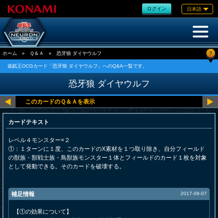
ログイン
日本語
?
ホーム
»
Ｑ＆Ａ
»
恐牙狼 ダイヤウルフ
遊戯王OCGカード「恐牙狼 ダイヤウルフ」へのQ&A一覧です。
恐牙狼 ダイヤウルフ
カードテキスト
レベル４モンスター×２
①：１ターンに１度、このカードのX素材を１つ取り除き、自分フィールド
の獣族・獣戦士族・鳥獣族モンスター１体とフィールドのカード１枚を対象
として発動できる。そのカードを破壊する。
補足情報
2017-09-07
【①の効果について】