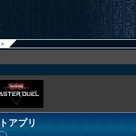
∧
トアプリ
！