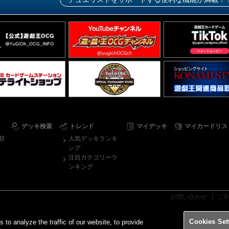
デッキ検索
トレンド
マイデッキ
マイカードリス
順
人気デッキランキ
ング
注目カテゴリーラ
ンキング
お問い合わせ
ご
Cookies Set
o analyze the traffic of our website, to provide