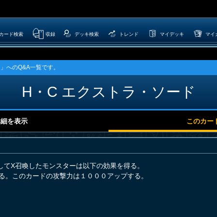
カード検索
収録
デッキ検索
トレンド
マイデッキ
マイ
ド」へのQ&A一覧です。
H・C エクストラ・ソード
詳細を表示
このカー
してX召喚したモンスターは以下の効果を得る。
する。このカードの攻撃力は１０００アップする。