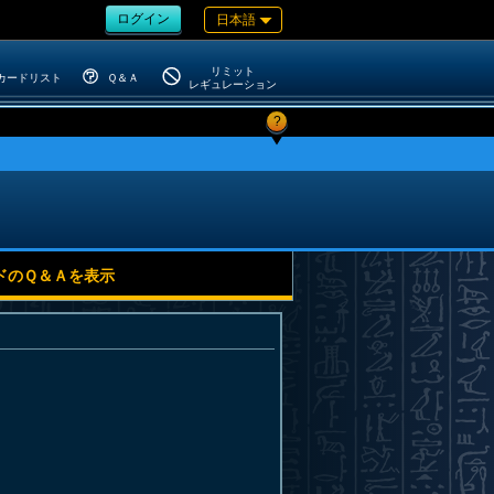
ログイン
日本語
リミット
カードリスト
Ｑ＆Ａ
レギュレーション
?
ドのＱ＆Ａを表示