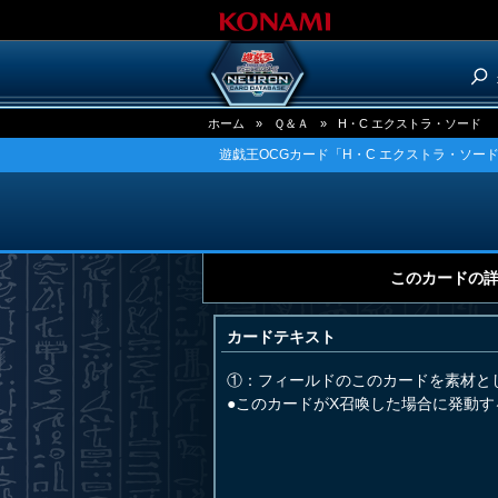
ホーム
»
Ｑ＆Ａ
»
H・C エクストラ・ソード
遊戯王OCGカード「H・C エクストラ・ソー
このカードの
カードテキスト
①：フィールドのこのカードを素材と
●このカードがX召喚した場合に発動