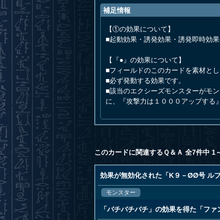
補足情報
【①の効果について】
■起動効果・誘発効果・誘発即時効
【『●』の効果について】
■フィールドのこのカードを素材とし
■必ず発動する効果です。
■該当のエクシーズモンスターがモ
に、『攻撃力は１０００アップする
このカードに関連するＱ＆Ａ 全7件中 1
効果が無効化された「K９－ØØ号 ル
モンスター
「バチバチバチ」の効果を得た「ファ