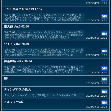
2026/08/09 18:31
Ｈ!T/BM-α to Ω Ver.19.12.57
'26.07.01 リミットレギュレーション対応 王のしもべ、ブラマジ、滅
びと合体竜ティマイオスの融合や、滅びやティマイオスに突然変異を
用いる事でのドラグーン・オブ・レッドアイズへの展開 融合強兵か...
2026/08/09 18:31
堕天使 Ver.5.02.50
'26.07.01リミットレギュレーション対応 ジェフティ、グルガルダ等の
効果で堕天使軍団を展開していくデッキ (フィニッシャーが堕天使にな
るかどうかは状況次第…w) 堕天使単体だと微妙に打点が足...
2026/08/09 18:31
ワイト Ver.1.78.20
'26.07.01リミットレギュレーション対応 とにかくワイトシリーズを墓
地へ送り、手早くワイトキングの攻撃力を高める(あわよくばワイトキ
ングに光学迷彩アーマーを装備して直接攻撃を狙う)デッキ ポ...
2026/08/09 18:31
神楽舞姫 Ver.2.36.34
'26.07.01リミットレギュレーション対応 巫女好きが作った御巫デッキ
の第2弾！ まだ試作品なので、いろいろ試して入れ替えてを繰り返し、
練度の高いデッキを目指します！ もし自分がダメージを受け...
2026/08/09 18:30
BK
2026/08/09 18:30
ティンダロスの猟犬
ティンダングルムズい。そして初動はスーパーミソさんのパクリ
2026/08/09 18:29
メルフィーGS
2026/08/09 18:28