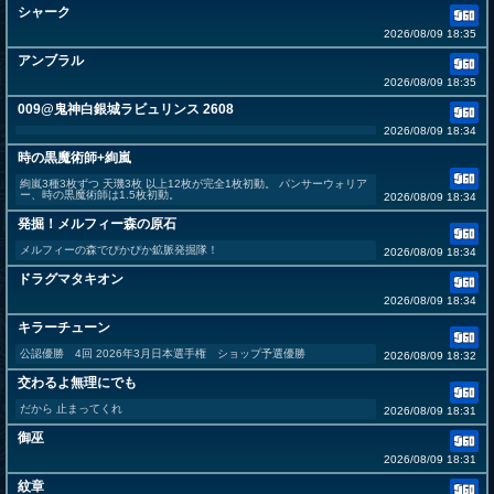
シャーク
2026/08/09 18:35
アンブラル
2026/08/09 18:35
009@鬼神白銀城ラビュリンス 2608
2026/08/09 18:34
時の黒魔術師+絢嵐
絢嵐3種3枚ずつ 天璣3枚 以上12枚が完全1枚初動。 パンサーウォリア
ー、時の黒魔術師は1.5枚初動。
2026/08/09 18:34
発掘！メルフィー森の原石
メルフィーの森でぴかぴか鉱脈発掘隊！
2026/08/09 18:34
ドラグマタキオン
2026/08/09 18:34
キラーチューン
公認優勝 4回 2026年3月日本選手権 ショップ予選優勝
2026/08/09 18:32
交わるよ無理にでも
だから 止まってくれ
2026/08/09 18:31
御巫
2026/08/09 18:31
紋章