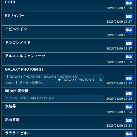
COTH
2026/08/09 18:28
K9サイバー
2026/08/09 18:27
イビルツイン
2026/08/09 18:27
ドラゴンメイド
2026/08/09 18:27
アルスエルフェンノーツ
2026/08/09 18:26
GALAXY PHOTO[NⅡ]
【"GALAXY PHOTO[NⅡ]" GALAXY PHOTON: 4.0】
──────────────────────── ◆【GALAXY PHOTON NⅡ〈N-
TWO〉】 第一線で使用中...
2026/08/09 18:25
60 光の黄金櫃
主にフリー対戦・遊戯王の日で使用
2026/08/09 18:25
氷結界
2026/08/09 18:24
原石青眼
2026/08/09 18:24
ララライゼオル