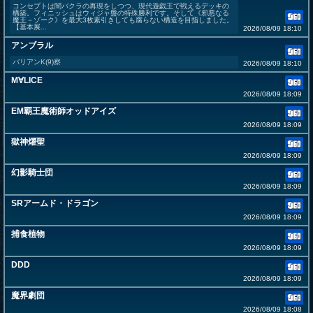
コンセプトは闇バクラの再現をしつつ、現代遊戯王で戦えるデッキの
構築。フィニッシュはウィジャ盤の特殊勝利です。そして《邪悪なる
魔王－ゾーク》を最大3枚素引きしても腐らない構造を目指しました。
【基本展...
2026/08/09 18:10
アンブラル
バリアンK(9)察
2026/08/09 18:10
M∀LICE
2026/08/09 18:09
EM覇王魔術師オッドアイズ
2026/08/09 18:09
獄神燿聖
2026/08/09 18:09
幻影騎士団
2026/08/09 18:09
SRアームド・ドラゴン
2026/08/09 18:09
捕食植物
2026/08/09 18:09
DDD
2026/08/09 18:09
魔界劇団
2026/08/09 18:08