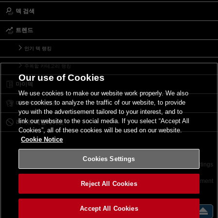
덱 검색
트렌드
인기 덱 랭킹
주목할 카테고리 랭킹
Our use of Cookies
마이덱
We use cookies to make our website work properly. We also
use cookies to analyze the traffic of our website, to provide
마이카드 리스트
you with the advertisement tailored to your interest, and to
link our website to the social media. If you select “Accept All
리미트 레귤레이션
Cookies”, all of these cookies will be used on our website.
Cookie Notice
Cookies Settings
문의
이용 약관
사이트정책
Cookies Settings
©2026 Konami Digital Entertainment
Reject All Cookies
Accept All Cookies