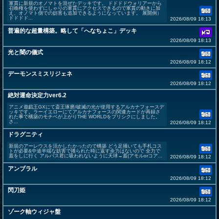
軍貫に新規のオノマトを混ぜたデッキです。 ドドドドウォリアーから
召喚権を使わずにしゃりの軍貫にアクセスできるので軍貫の動きに加
え、オノマト側での妨害も追加できるようになっています。 展開例）
ドドドド...
2026/08/09 18:13
普遍的な超量構築。略して「へなちょこ」デッキ
2026/08/09 18:13
光と闇の儀式
2026/08/09 18:12
デーモンスミスリジェネ
2026/08/09 18:12
絶対運命決定力ver6.2
アニメ遊戯王GXにて斎王琢磨/破滅の光が使用するアルカナフォースデ
ッキです。ラーイエローにてアルカナフォースの関連カードが再録さ
れた事で構築のモチベが上がりTHE WORLDをプリシクにしました。
さ...
2026/08/09 18:12
ドラグニティ
新規のアーレウスを活かしたかったので構築 どう足掻いても手札コス
トが必要&中途半端な妨害で捲られた時に返す余力はないので 全力で
蓋をしに行く アルバス君に吸われないように天球→蓋(アモルorコア...
2026/08/09 18:12
アンブラル
2026/08/09 18:12
閃刀姫
2026/08/09 18:12
ゾーク軸ウィジャ盤