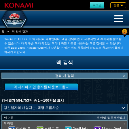
로그인
한글
?
홈
»
덱 검색 결과
Yu-Gi-Oh! OCG 카드 덱 레시피 목록입니다. 덱을 선택하면 더 세부적인 덱 레시피를 참조할
수 있습니다. 대회 우승 덱/대회 입상 덱이나 특정 카드를 사용하는 덱을 검색할 수 있습니다.
또한 Duel Links나 Master Duel에서 사용할 수 있는 덱도 등록되어 있으므로 참고하여 플레이
하시기 바랍니다.
덱 검색
결과 내 검색
∧
덱 레시피 기입 용지를 다운로드한다
검색결과 584,753건 중 1～100건을 표시
덱 이름
덱 타입 /최종갱신일시
덱 타입
∨
마스터 룰
스피드 룰
DuelLinks
Master Duel