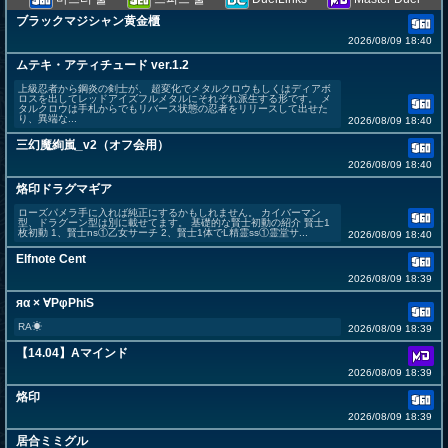
ブラックマジシャン黄金櫃
2026/08/09 18:40
ムテキ・アティチュード ver.1.2
上級忍者から鋼炎の剣士が、 超変化でメタルクロウもしくはディアボ
ロスを出してレッドアイズフルメタルにそれぞれ派生する形です。 メ
タルクロウは手札からでもリバース状態の忍者をリリースして出せた
り、異端な...
2026/08/09 18:40
三幻魔絢嵐_v2（オフ会用）
2026/08/09 18:40
烙印ドラグマギア
ローズパメラ手に入れば純正にするかもしれません。 カイバーマン
型、ドラグーン型は別に載せてます。 基礎的な賢士初動の紹介 賢士1
枚初動 1、賢士ns①乙女サーチ 2、賢士1体でL精霊ss①霊堂サ...
2026/08/09 18:40
Elfnote Cent
2026/08/09 18:39
яα × ∀PφPhiS
RA☀︎
2026/08/09 18:39
【14.04】Aマインド
2026/08/09 18:39
烙印
2026/08/09 18:39
居合ミミグル