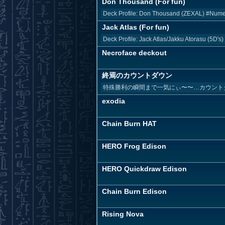
Don Thousand (For fun)
Deck Profile: Don Thousand (ZEXAL) #Nu
Jack Atlas (For fun)
Deck Profile: Jack Atlas/Jakku Atorasu (5D'
Necroface deckout
終焉のカウントダウン
特殊勝利の瞬間まで一気にぃ〜〜…カウントダウン！
exodia
Chain Burn HAT
HERO Frog Edison
HERO Quickdraw Edison
Chain Burn Edison
Rising Nova