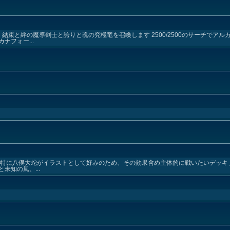
結束と絆の魔導剣士と誇りと魂の究極竜を召喚します 2500/2500のサーチでア
フォー...
 特に八俣大蛇がイラストとして好みのため、その効果含め主体的に戦いたいデッキ
未知の風、...