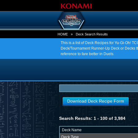
HOME
»
Deck Search Results
This is a list of Deck Recipes for Yu-Gi-Oh! 
Deck/Tournament Runner-Up Deck or Decks tha
reference to fare better in Duels.
Download Deck Recipe Form
Search Results: 1 - 100 of 3,984
Deck Name
Deck Type