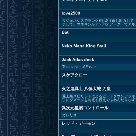
love2500
リジェネシスでランク8を繰り返し出力して、
チして、マネキンかア・バオア・クーでアルカナ
Bat
Neko Mane King Stall
Jack Atlas deck
The master of Faster
スケアクロー
火之迦具土 八俣大蛇 刀皇
最上級スピリットによるビートダウンデッキ
手にダメージを与える観点でふわんだりぃずと
異次元星屑コントロール
ガレリオ
レッド・デーモン