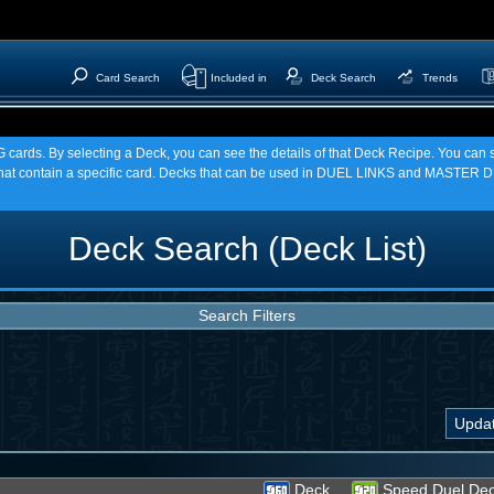
Card Search
Included in
Deck Search
Trends
TCG cards. By selecting a Deck, you can see the details of that Deck Recipe. You c
t contain a specific card. Decks that can be used in DUEL LINKS and MASTER DU
Deck Search (Deck List)
Search Filters
Deck
Speed Duel De