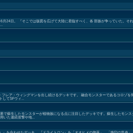
23年6月24日。 『そこでは版図を広げて大陸に君臨すべく、各 部族が争っていた。そ
.
グ・フレア・ウィングマンを出し続けるデッキです。 融合モンスターであるコロゾを
てSFウィ...
効果で蘇生したモンスターが植物族になる点に注目したデッキです。蘇生したモンス
いた連続攻撃や地...
）』を合わせたデッキ。 『ドライトロン』を「オオヒメの御巫」、「烙印の気炎」