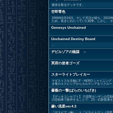
後攻を取るデッキです。
空即零色
2008年6月24日。そして月日が経ち、20
ため、長きにわたっていた戦争。しかし、 そ..
Genesys Unchained
Unchained Destiny Board
...
デビルゾアの陰謀 ⇔
冥府の使者ゴーズ
スターライトブレイカー
マギストスを主軸にF・HERO シャイニン
き竜のエクレシアからカルテシアをリクルートし
薔薇の一撃(ばらのいちげき)
【デッキコンセプト】 六花聖カンザシの②
の②効果で除外することで、ZS－幻影賢者を用
赫い流星ver.4.3
『デスピア（赫）』と『ドライトロン（流星