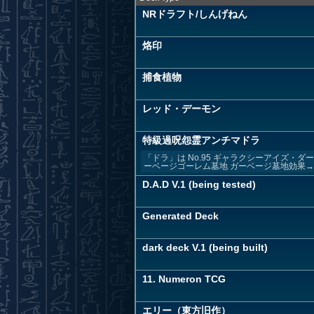
NRドラフト/しんげねん
烙印
捕食植物
レッド・デーモン
特級過呪怨霊アンチマドラ
「ドラ」は No.95 ギャラクシーアイズ・
ーベージゴーレム墓地 ガーベージ墓地効果→墓
D.A.D V.1 (being tested)
Generated Deck
dark deck V.1 (being built)
11. Numeron TCG
エリー（東方旧作）