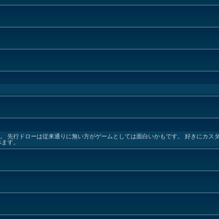
い。 先行ドローは従来通りに無い方がゲームとしては面白いかもです。 好きにカス
べます。