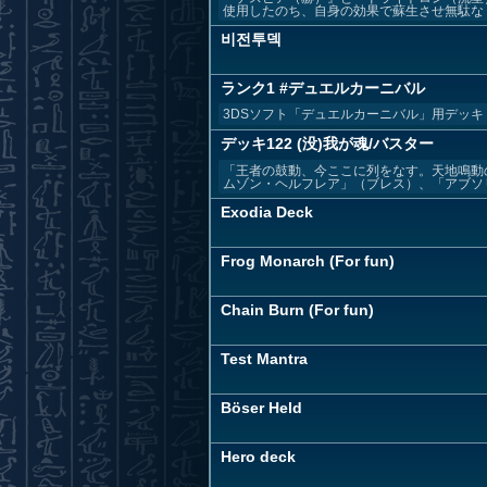
使用したのち、自身の効果で蘇生させ無駄なく活
비전투덱
ランク1 #デュエルカーニバル
3DSソフト「デュエルカーニバル」用デッキ
デッキ122 (没)我が魂/バスター
「王者の鼓動、今ここに列をなす。天地鳴動
ムゾン・ヘルフレア」（ブレス）、「アブソリ
Exodia Deck
Frog Monarch (For fun)
Chain Burn (For fun)
Test Mantra
Böser Held
Hero deck