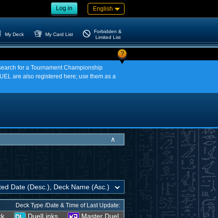
Log in
English
Forbidden &
My Deck
My Card List
Limited List
?
an search for a Tournament Championship
EL are also registered here; use them as a
∧
Deck Type /Date & Time of Last Update:
ck
DuelLinks
Master Duel