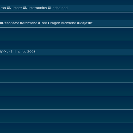
meron #Number #Numerounius #Unchained
s) #Resonator #Archfiend #Red Dragon Archfiend #Majestic...
！ since 2003