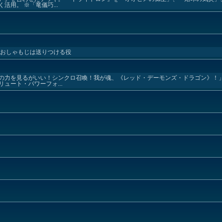
用。 ※「竜儀巧...
 おしゃもじは送りつける役
の力を見るがいい！シンクロ召喚！我が魂、《レッド・デーモンズ・ドラゴン》！」
ュート・パワーフォ...