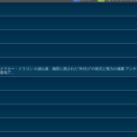
ダークマター・ドラゴン の成仏後、織田に残された"外付け"の術式と呪力の備蓄 アン
地ア...