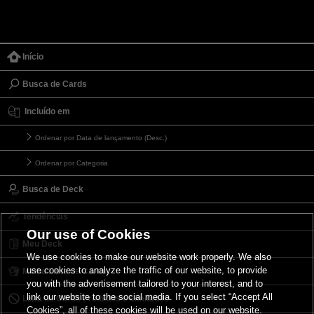
Início
Busca de Cards
Incluído em
Ordenar por Data de lançamento (Desc.)
Ordenar por Categoria
Busca de Deck
Tendências
Our use of Cookies
Meu Deck
We use cookies to make our website work properly. We also
use cookies to analyze the traffic of our website, to provide
Minha Lista de Cards
you with the advertisement tailored to your interest, and to
link our website to the social media. If you select “Accept All
Lista de Cards Proibidos e Limitados
Cookies”, all of these cookies will be used on our website.