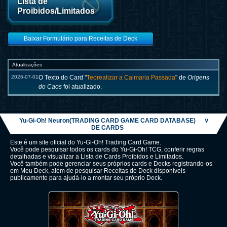
Lista de
Proibidos/Limitados
Baixar Formulário para Receitas de Deck
Atualizações
2026-07-01
O Texto do Card "
Teorealizar a Calmaria Passada
" de
Origens
do Caos
foi atualizado.
Yu-Gi-Oh! Neuron(TRADING CARD GAME CARD DATABASE)
∨
DE CARDS
Este é um site oficial do Yu-Gi-Oh! Trading Card Game.
Você pode pesquisar todos os cards do Yu-Gi-Oh! TCG, conferir regras
detalhadas e visualizar a Lista de Cards Proibidos e Limitados.
Você também pode gerenciar seus próprios cards e Decks registrando-os
em Meu Deck, além de pesquisar Receitas de Deck disponíveis
publicamente para ajudá-lo a montar seu próprio Deck.