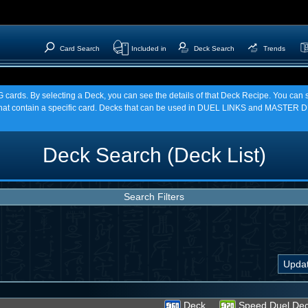
Card Search
Included in
Deck Search
Trends
TCG cards. By selecting a Deck, you can see the details of that Deck Recipe. You c
t contain a specific card. Decks that can be used in DUEL LINKS and MASTER DU
Deck Search (Deck List)
Search Filters
Deck
Speed Duel De