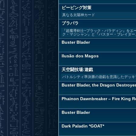
ピーピング対策
真なる太陽神カード
ブラパラ
『超魔導剣士−ブラック・パラディン』をエー
ク・マジシャン』と『バスター・ブレイダー』
Buster Blader
Ilusão dos Magos
天空闘技場:遊戯
バトルシティ準決勝の遊戯を意識したデッキ
Buster Blader, the Dragon Destroye
Phainon Dawnbreaker – Fire King Re
Buster Blader
Dark Paladin *GOAT*