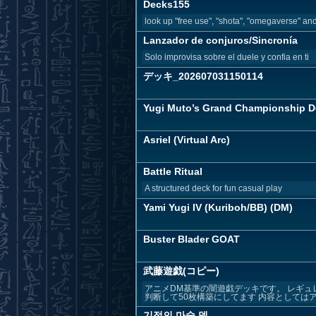
Decks155
look up "free use", "shota", "omegaverse" and/
Lanzador de conjuros/Sincronía
Solo improvisa sobre el duele y confia en ti
デッキ_202607031150114
Yugi Muto’s Grand Championship 
Asriel (Virtual Arc)
Battle Ritual
A structured deck for fun casual play
Yami Yugi IV (Kuriboh/BB) (DM)
Buster Blader GOAT
武藤遊戯(コピー)
アニメDM基準の闇遊戯デッキです。 レギュ
判断して50枚構築にしてます 内容としてはアニ
기적의 마술 덱