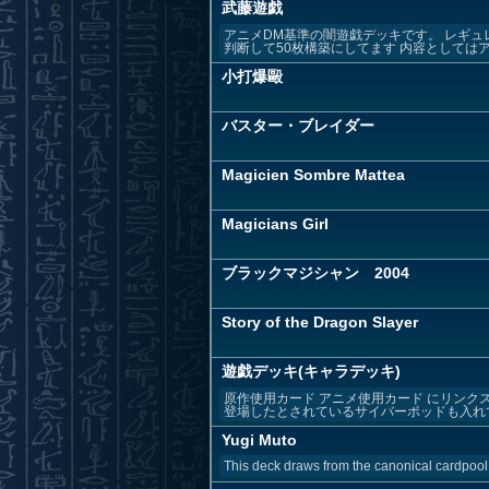
武藤遊戯
アニメDM基準の闇遊戯デッキです。 レギュ
判断して50枚構築にしてます 内容としてはアニ
小打爆毆
バスター・ブレイダー
Magicien Sombre Mattea
Magicians Girl
ブラックマジシャン 2004
Story of the Dragon Slayer
遊戯デッキ(キャラデッキ)
原作使用カード アニメ使用カード にリン
登場したとされているサイバーポッドも入れ
Yugi Muto
This deck draws from the canonical cardpool 