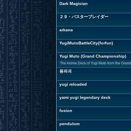
Dark Magician
２９・バスターブレイダー
arkana
YugiMutoBattleCity(forfun)
Yugi Muto (Grand Championship)
The Anime Deck of Yugi Muto from the Gran
용파괴
yugi reloaded
yami yugi legendary deck
fusion
pendulum