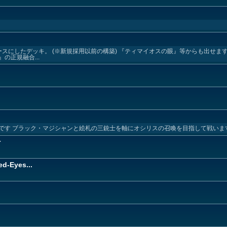
スにしたデッキ。 (※新規採用以前の構築) 『ティマイオスの眼』等からも出せま
の正規融合...
です ブラック・マジシャンと絵札の三銃士を軸にオシリスの召喚を目指して戦いま
r
d-Eyes...