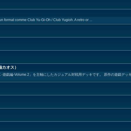
un format comme Club Yu-Gi-Oh / Club Yugioh. A retro or ...
軸カオス）
DECK -遊戯編-Volume.2」を主軸にしたカジュアル対戦用デッキです。 原作の遊戯