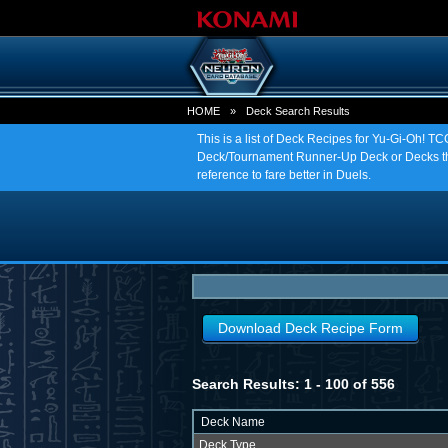
HOME
»
Deck Search Results
This is a list of Deck Recipes for Yu-Gi-Oh! 
Deck/Tournament Runner-Up Deck or Decks tha
reference to fare better in Duels.
Download Deck Recipe Form
Search Results: 1 - 100 of 556
Deck Name
Deck Type