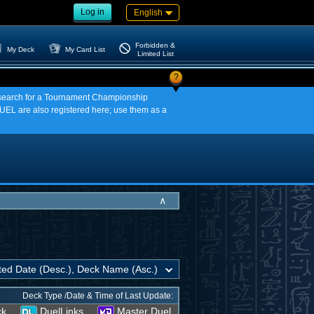
Log in
English
Forbidden &
My Deck
My Card List
Limited List
?
an search for a Tournament Championship
EL are also registered here; use them as a
∧
Deck Type /Date & Time of Last Update:
ck
DuelLinks
Master Duel