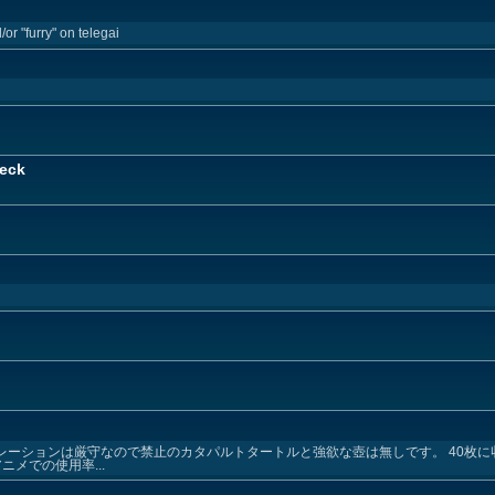
or "furry" on telegai
Deck
レーションは厳守なので禁止のカタパルトタートルと強欲な壺は無しです。 40枚
メでの使用率...