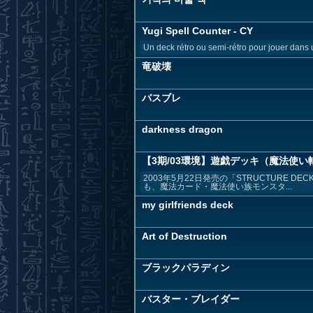
Yugi Spell Counter - CY
Un deck rétro ou semi-rétro pour jouer dans 
竜破壊
バスブレ
darkness dragon
【3期/03環境】遊戯デッキ（魔法使い
2003年5月22日発売の「STRUCTURE 
も、魔法カード・魔法使い族モンスタ...
my girlfriends deck
Art of Destruction
ブラックパラディン
バスター・ブレイダー