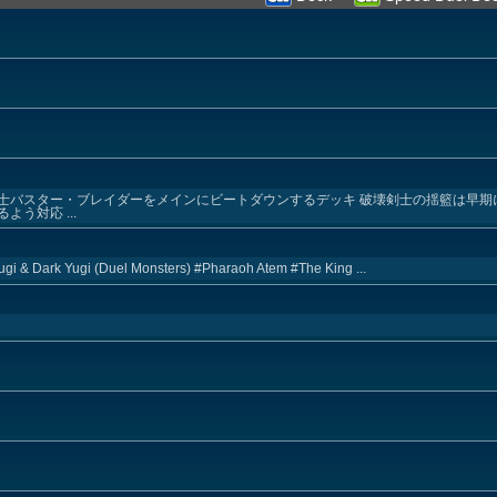
士バスター・ブレイダーをメインにビートダウンするデッキ 破壊剣士の揺籃は早期
う対応 ...
ugi & Dark Yugi (Duel Monsters) #Pharaoh Atem #The King ...