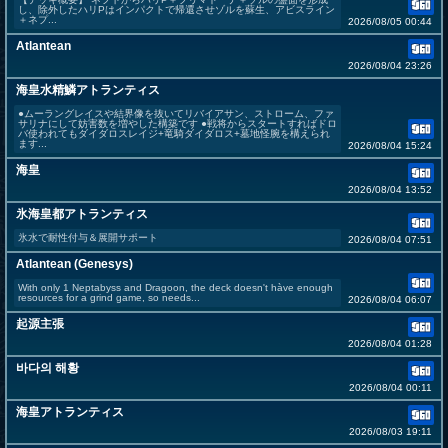
し、除外したハリPはインパクトで帰還させゾルを蘇生、アビスライン
＋ネプ...
2026/08/05 00:44
Atlantean
2026/08/04 23:26
海皇水精鱗アトランティス
●ムーラングレイスや結界像を抜いてリバイアサン、ストローム、ファ
サリナにして妨害数を増やした構築です ●戦将からスタートすればドロ
バ使われてもダイダロスレイジ+竜騎ダイダロス+墓地怪腕を構えられ
ます...
2026/08/04 15:24
海皇
2026/08/04 13:52
氷海皇都アトランティス
氷水で耐性付与＆展開サポート
2026/08/04 07:51
Atlantean (Genesys)
With only 1 Neptabyss and Dragoon, the deck doesn't hàve enough
resources for a grind game, so needs...
2026/08/04 06:07
起源主張
2026/08/04 01:28
바다의 해황
2026/08/04 00:11
海皇アトランティス
2026/08/03 19:11