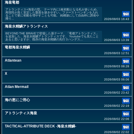
海皇竜都
アトランティス+海皇の型。 テーマ内に1枚初動となる札が多いため、
再現性が高く安定した盤面を築きやすい。ファーストペンギンを入れ
ることで更に初動を増やすことも可能。 純構築にして自由枠に誘発や
捲り...
2026/08/03 16:43
海皇水精鱗アトランティス
BEYOND THE BRAVEで登場した新テーマ、「竜都アトランティス」
を追加した、海皇水精鱗アトランティスです。 Youtubeでも見たこと
あると思いますが、既存の海皇水精鱗の先行３ハンデス...
2026/08/03 13:39
竜都海皇水精鱗
2026/08/03 12:51
Atlantean
2026/08/03 08:28
X
2026/08/03 06:06
Atlan Mermail
2026/08/02 23:42
海の恵にご用心
2026/08/02 22:19
アトランティス海皇
2026/08/02 22:06
TACTICAL-ATTRIBUTE DECK -海皇水精鱗-
2026/08/02 22:02