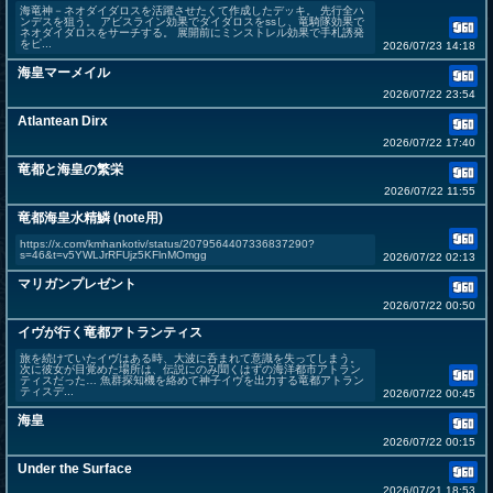
海竜神－ネオダイダロスを活躍させたくて作成したデッキ。 先行全ハ
ンデスを狙う。 アビスライン効果でダイダロスをssし、竜騎隊効果で
ネオダイダロスをサーチする。 展開前にミンストレル効果で手札誘発
をピ...
2026/07/23 14:18
海皇マーメイル
2026/07/22 23:54
Atlantean Dirx
2026/07/22 17:40
竜都と海皇の繁栄
2026/07/22 11:55
竜都海皇水精鱗 (note用)
https://x.com/kmhankotiv/status/2079564407336837290?
s=46&t=v5YWLJrRFUjz5KFlnMOmgg
2026/07/22 02:13
マリガンプレゼント
2026/07/22 00:50
イヴが行く竜都アトランティス
旅を続けていたイヴはある時、大波に呑まれて意識を失ってしまう。
次に彼女が目覚めた場所は、伝説にのみ聞くはずの海洋都市アトラン
ティスだった… 魚群探知機を絡めて神子イヴを出力する竜都アトラン
ティスデ...
2026/07/22 00:45
海皇
2026/07/22 00:15
Under the Surface
2026/07/21 18:53