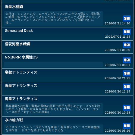
海皇水精鱗
先行は、ミンストレル、ムーラングレイスのハンデスが強い。 深影隊
の効果でムーラングレイスをレベル7にし、エクシーズ素材とすること
で、ムーラングレイスのバトルフェイズのスキップを回避できる。
後...
2026/07/21 14:20
Generated Deck
2026/07/21 11:24
雪花海皇水精鱗
2026/07/21 08:30
No.B6RR 水属性GS
2026/07/21 08:01
竜都アトランティス
2026/07/20 21:25
海皇アトランティス
2026/07/20 12:14
海皇アトランティス
基本展開が3妨害＋竜都の置物の盤面で相手を苦しめます。メタが刺さ
る相手には有利にやり取り出来るかもしれません。（シンクロ・エク
シーズ相手に対するレベル変動）
2026/07/20 10:28
水の総力戦
アビスラインからシーラカンスを展開！ 有り余るリソースで最強盤面
を目指せ！ ドロバを受けても立ち止まるな！
2026/07/20 08:26