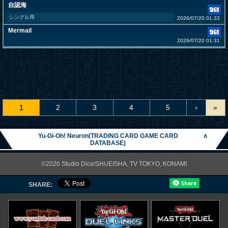
自認海
シングル用
2026/07/20 01:33
Mermail
2026/07/20 01:31
1
2
3
4
5
›
»
Yu-Gi-Oh! Neuron(TRADING CARD GAME CARD
∧
DATABASE)
©2020 Studio Dice/SHUEISHA, TV TOKYO, KONAMI
SHARE: