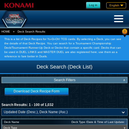
Log in
English
?
HOME
»
Deck Search Results
This is a list of Deck Recipes for Yu-Gi-Oh! TCG cards. By selecting a Deck, you can see
the details of that Deck Recipe. You can search for a Tournament Championship
Deck/Tournament Runner-Up Deck or Decks that contain a specific card. Decks that can
be used in DUEL LINKS and MASTER DUEL are also registered here; use them as a
reference to fare better in Duels.
Deck Search (Deck List)
Search Filters
∧
Download Deck Recipe Form
Search Results: 1 - 100 of 1,032
Deck Name
Deck Type /Date & Time of Last Update:
Deck Type
∨