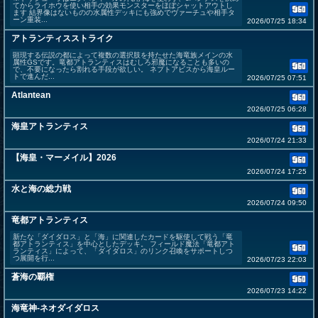
てからライホウを使い相手の効果モンスターをほぼシャットアウトし
ます 結界像はないものの水属性デッキにも強めでヴァーチュや相手タ
ーン重装...
2026/07/25 18:34
アトランティスストライク
顕現する伝説の都によって複数の選択肢を持たせた海竜族メインの水
属性GSです。竜都アトランティスはむしろ邪魔になることも多いの
で、不要になったら割れる手段が欲しい。 ネプトアビスから海皇ルー
トで進んだ...
2026/07/25 07:51
Atlantean
2026/07/25 06:28
海皇アトランティス
2026/07/24 21:33
【海皇・マーメイル】2026
2026/07/24 17:25
水と海の総力戦
2026/07/24 09:50
竜都アトランティス
新たな「ダイダロス」と「海」に関連したカードを駆使して戦う「竜
都アトランティス」を中心としたデッキ。 フィールド魔法「竜都アト
ランティス」によって、「ダイダロス」のリンク召喚をサポートしつ
つ展開を行...
2026/07/23 22:03
蒼海の覇権
2026/07/23 14:22
海竜神-ネオダイダロス