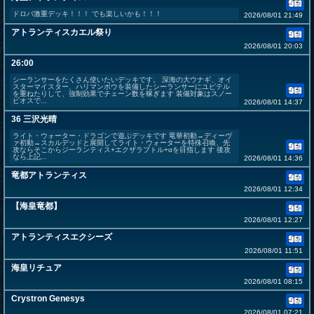
ドロバ激重デッキ！！！ でも楽しいかも！！！
2026/08/01 21:49
アトランティスカエル祭り
2026/08/01 20:03
26:00
シーランサーをたくさん使いたいデッキです。 深海の大ウナギ、オイ
スターマイスター、ハリマンボウを装備したシーランサーにユピテル
を重ねたりして、強制効果でチェーン数を稼ぎます 装備対象はスノー
ピオスで...
2026/08/01 14:37
36 三沢光晴
ライト・ウォーター・ドラゴンで遊ぶデッキです 竜華初動→ディーヴ
ァ初動→スカルデッドと展開してライト・ウォーターを特殊召喚、先
攻ならそこからジーランティス+エクザラプトル+αを目指します 後攻
なら上記...
2026/08/01 14:36
竜都アトランティス
2026/08/01 12:34
【海皇竜都】
2026/08/01 12:27
アトランティスエクシーズ
2026/08/01 11:51
海皇リチュア
2026/08/01 08:15
Crystron Genesys
2026/08/01 07:21