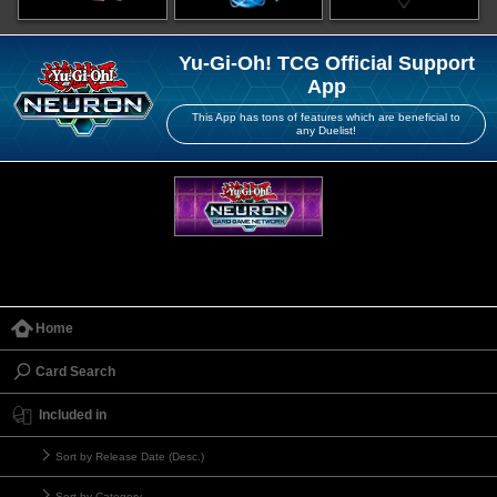
Yu-Gi-Oh! TCG Official Support
App
This App has tons of features which are beneficial to
any Duelist!
Home
Card Search
Included in
Sort by Release Date (Desc.)
Sort by Category