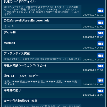
反逆のハイドロフォイル
雌伏のハヤブサよ。逆境の中で研ぎ澄まされし爪を挙げ、反逆の翼翻
せ！エクシーズ召喚！現れろ！ランク4！RR-ライズ・ファルコン！
【反逆のハイドロフォイル】 紋章獣＋水属性で盤面を固めたり、墓地
を貯め...
2026/07/27 21:19
(002)farewell AbyssEmperor jade
きったん
2026/07/27 21:00
デッキ48
2026/07/27 19:03
Mermail
2026/07/27 04:56
アトランティス実在
現時点で1番しっくり来てる比率 海皇の貫通性能がやっぱりありがたい
2026/07/27 00:27
海皇水精鱗シーラカンス(コピー)
2026/07/26 21:51
⑤海（4）（42枚）(コピー)
攻撃力:★★★ 後続力:★★★★ 妨害力:★★★★ 展開力:★★★ 初動
力:★★★
2026/07/26 17:07
海竜神の怒り
2026/07/25 22:23
ルート付内陸(海なし)海皇
※トリシューラはエクハジャールの代用 海を使わず、3ハンデスを決め