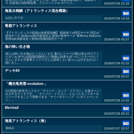
チ ②墓地の深影隊効果、アビスパイクss ③アビス...
2026/07/29 21:16
海皇水精鱗（アトランティス混合構築）
お試し中です。
2026/07/29 14:33
竜都アトランティス
【アトランティスの戦将or魚群探知機】 戦将捨てef呼応サーチ 呼応ef
妖渦サーチ 妖渦nsef顕現墓地送る 顕現ef竜神サーチ 竜神efss 戦将efss
戦将&妖渦墓地送り竜神ef怪腕&顕現サーチ...
2026/07/29 05:37
海の怖い生き物
海には怖い生き物がたくさんいます 夏のレジャーの際は気を付けてく
ださいね 昨今は戦闘破壊耐性など難儀な効果を持つモンスターがたく
さんいますが大要塞クジラでそんな面倒くさい奴らには付き合わない
闘いをし...
2026/07/29 02:10
デッキ80
2026/07/29 02:07
「機光竜再雷-evolution-」
GX屈指の有名モンスター「サイバー・エンド・ドラゴン」を毎ターン
出力するデッキです。 「サイバー・ドラゴン」となったモンスターを
リリースすることで発動できる「サイバネティック・レボリューショ
ン」...
2026/07/28 12:42
Mermail
2026/07/28 00:22
海皇アトランティス（海）
仮組み
2026/07/27 22:57