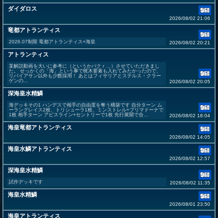
ダイダロス
2026/08/02 21:06
竜都アトランティス
2026.07制限 竜都アトランティス+海皇
2026/08/02 20:21
アトランティス
某解説動画を大いに参考に（というかパクｒ…）させていただきまし
た。 せっかくの「海」という事で梶木要素も入れてみたかったので、
リバイアサン以外も少数採用！ あとはフィサリアとステルス・クラー
ゲンの...
2026/08/02 20:05
深海皇水精鱗
海デッキその1 ハンデスで相手の自由度を奪う構築です 自分ターン ム
ーラングレイス2枚、トリシューラ1枚、ミンストレル+プリマドーナで
1枚 相手ターン アビスライン+セントリーで1枚 先行展開で合...
2026/08/02 18:04
海皇竜都アトランティス
2026/08/02 14:05
海皇水鱗アトランティス
2026/08/02 12:57
深海皇水精鱗
試作デッキです
2026/08/02 11:35
海皇水精鱗
2026/08/01 23:50
海皇アトランティス