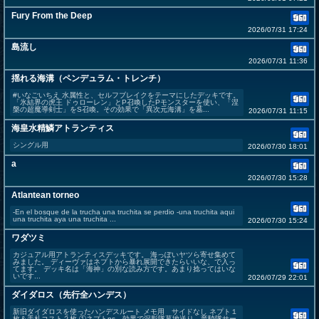
Fury From the Deep
2026/07/31 17:24
島流し
2026/07/31 11:36
揺れる海溝（ペンデュラム・トレンチ）
#いなごいちえ 水属性と、セルフブレイクをテーマにしたデッキです。
「氷結界の虎王 ドゥローレン」とP召喚したPモンスターを使い、「涅
槃の超魔導剣士」をS召喚。その効果で「異次元海溝」を墓...
2026/07/31 11:15
海皇水精鱗アトランティス
シングル用
2026/07/30 18:01
a
2026/07/30 15:28
Atlantean torneo
-En el bosque de la trucha una truchita se perdio -una truchita aqui
una truchita aya una truchita ...
2026/07/30 15:24
ワダツミ
カジュアル用アトランティスデッキです。 海っぽいヤツら寄せ集めて
みました。 ディーヴァはネプトから暴れ展開できたらいいな、で入っ
てます。 デッキ名は「海神」の別な読み方です。あまり捻ってはいな
いです...
2026/07/29 22:01
ダイダロス（先行全ハンデス）
新旧ダイダロスを使ったハンデスルート メモ用 サイドなし ネプト１
枚＆手札コスト２枚 ①ネプトns 効果で深影隊墓地送り、竜騎隊サー