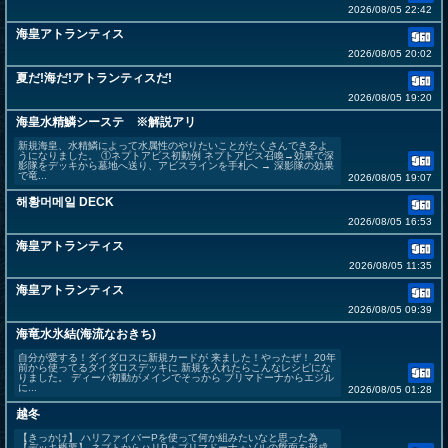
2026/08/05 22:42
海皇アトランティス
2026/08/05 20:02
夏だ!海だ!アトランティスだ!
2026/08/05 19:20
海皇水精鱗シーステ ※解説アリ
新規海皇、水精鱗によって水属性のやりたいことがたくさんできるよ
うになりました。 ①ネプトアビス初動例 ネプトアビス召喚→効果で深
影隊をデッキから墓地へ送り、アビスラインを手札へ → 深影隊の効果
で竜...
2026/08/05 19:07
해황머메일 DECK
2026/08/05 16:53
海皇アトランティス
2026/08/05 11:35
海皇アトランティス
2026/08/05 09:39
海竜水氷結(海流なおきち)
自分が愛する！ダイダロスに新規カードが 来ました！やったぜ！ 20年
前から使ってるダイダロスデッキに 新規を入れたらこんなレシピにな
りました。 ディーバ初動がメインでそっから プリマドーナからエジル
に...
2026/08/05 01:28
越冬
【きっかけ】 ハリファイバーPを使って何か組みたいなと思った為
【デッキ概要】 ネプトからハリP＋プリマドーナ＋ゾルの盤面を形成