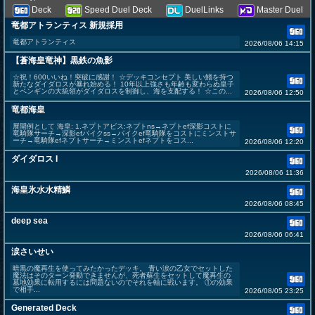
Deck
Speed Duel Deck
DuelLinks
Master Duel
竜都アトランティス 新規採用
竜都アトランティス
2026/08/06 14:15
【蒼海皇竜神】黒鉄の魚影
☆祝！600いいね！突破に感謝！ ☆デッキコンセプト 美しい鰭を持つ
新たなダイダロスが暴れ始める！ 10年以上強さも年齢も変わらぬ皇子
とペンギンの大統領がダイダロスを制御し、海を支配する！ ☆この...
2026/08/06 12:50
竜都海皇
展開例として 海皇: 1.ネプトアビス:ネプトns→ネプトef深影コストに
竜騎隊サーチ→深影efパイクss→パイクef竜騎隊をコストにミンストサ
ーチ→竜騎隊efネプトサーチ→ミンストefネプトをコス...
2026/08/06 12:20
ダイダロス I
2026/08/06 11:36
海皇氷水水精鱗
2026/08/06 08:45
deep sea
2026/08/06 06:41
涙さいせい
暗黒の魔再生を使ってみたかったデッキ。 青い涙の乙女でセットした
魔法はそのターン発動できませんが、死者蘇生をセットして魔再生の
墓地効果に転用するには問題ないのでそれを軸に戦います。 ①の効果
で相手...
2026/08/05 23:25
Generated Deck