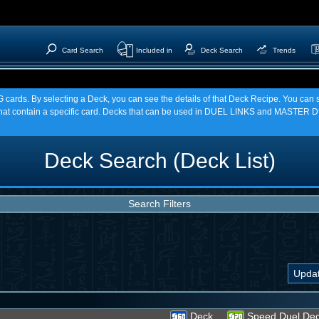
Card Search
Included in
Deck Search
Trends
TCG cards. By selecting a Deck, you can see the details of that Deck Recipe. You c
t contain a specific card. Decks that can be used in DUEL LINKS and MASTER DU
Deck Search (Deck List)
Search Filters
Deck
Speed Duel De