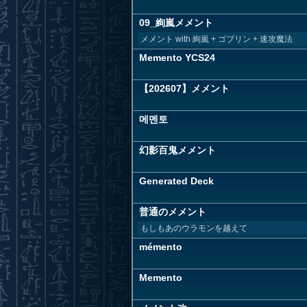
09_絢嵐メメント
メメント with 絢嵐 + ゴブリン + 速攻魔法
Memento YCS24
【202607】メメント
메멘토
幻影百鬼メメント
Generated Deck
普通のメメント
もしもあのウラモンを越えて
mémento
Memento