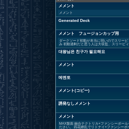
メメント
メメント
Generated Deck
メメント フュージョンカップ用
ダークソード初動が本当に弱いのでスリーピ
み 初動過剰だと思う人は大収監、スリーピィ、
대왕님은 친구가 필요해요
メメント
메멘토
メメント(コピー)
誘発なしメメント
メメント
MAX盤面 融合テクトリカ+ファンシーボー
ださい。 四花繚乱でリトナイ+ファンシーボール