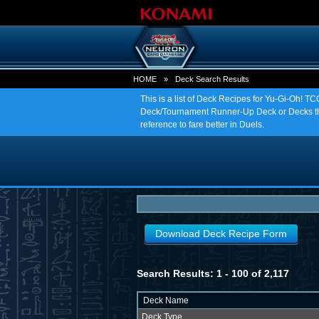
HOME
»
Deck Search Results
This is a list of Deck Recipes for Yu-Gi-Oh! 
Deck/Tournament Runner-Up Deck or Decks tha
reference to fare better in Duels.
Download Deck Recipe Form
Search Results: 1 - 100 of 2,117
Deck Name
Deck Type