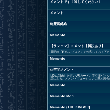
メメントです！通してください！
メメント
刻魔冥銘途
Memento
【ランクマ】メメント【解説あり】
展開は「RYUのブログ」で検索してみて下さい ▼RYUのブロ
Memento
亜空間メメント
MDに到来した謎のURカード、亜空間バトル
壊による、メメントフュージョンの墓地融合の
Memento
Memento Mori
Memento (THE KING!!!!)