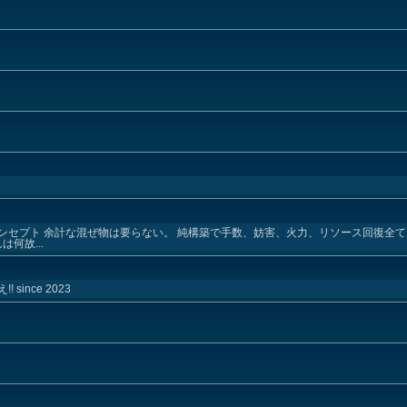
コンセプト 余計な混ぜ物は要らない。 純構築で手数、妨害、火力、リソース回復全て
何故...
ince 2023