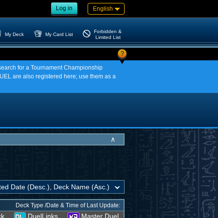
Log in
English
Forbidden &
My Deck
My Card List
Limited List
?
an search for a Tournament Championship
EL are also registered here; use them as a
∧
Deck Type /Date & Time of Last Update:
ck
DuelLinks
Master Duel