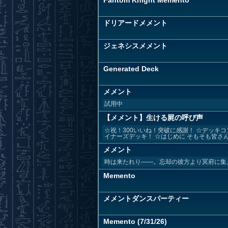
Fantom Knight Memento
ドリアードメメント
ジェネシスメメント
Generated Deck
メメント
試用中
【メメント】生ける屍の呼び声
☆祝！300いいね！突破に感謝！ ☆デッキ
イナーズデッキ！ ☆はじめに そもそも皆さんは
メメント
時は来たれり――。忘却の彼方より冥府に集え!! s
Memento
メメントダンスパーティー
Memento (7/31/26)