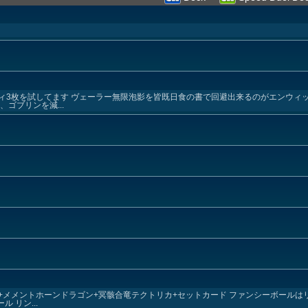
ィ3枚を試してます ヴェーラー無限泡影を皆既日食の書で回避出来るのがエンウィ
ゴブリンを減...
ル+メメントホーンドラゴン+冥骸合竜テクトリカ+セットカード ファンシーボール
 リン...