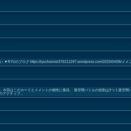
グ https://ryuchannel376212297.wordpress.com/2025/04/06/メメン
。今回はこのカードとメメントの相性に着目。 亜空間バトルの役割は3つ 1:亜空
アクティブ...