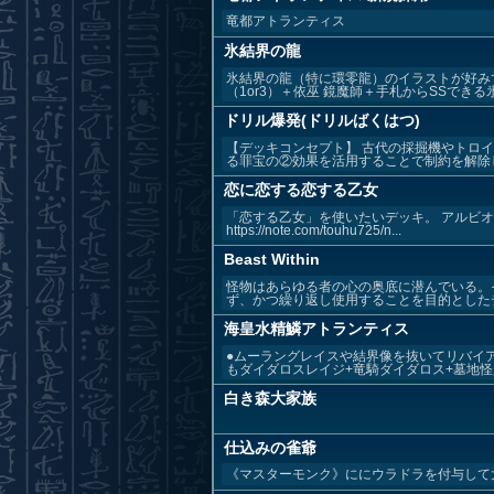
竜都アトランティス
氷結界の龍
氷結界の龍（特に環零龍）のイラストが好み
（1or3）＋依巫 鏡魔師＋手札からSSできる氷結
ドリル爆発(ドリルばくはつ)
【デッキコンセプト】 古代の採掘機やトロ
る罪宝の②効果を活用することで制約を解除し
恋に恋する恋する乙女
「恋する乙女」を使いたいデッキ。 アルビオ
https://note.com/touhu725/n...
Beast Within
怪物はあらゆる者の心の奥底に潜んでいる。
ず、かつ繰り返し使用することを目的としたデ
海皇水精鱗アトランティス
●ムーラングレイスや結界像を抜いてリバイ
もダイダロスレイジ+竜騎ダイダロス+墓地怪腕
白き森大家族
仕込みの雀爺
《マスターモンク》ににウラドラを付与して大量ド