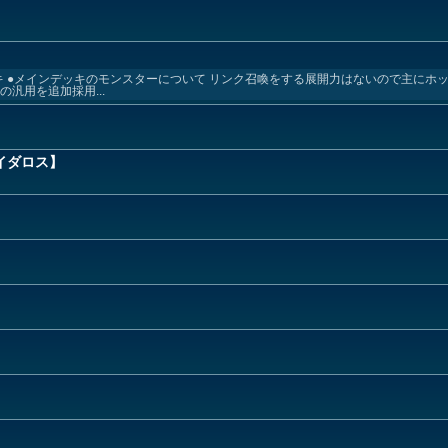
キ ●メインデッキのモンスターについて リンク召喚をする展開力はないので主にホ
汎用を追加採用...
イダロス】