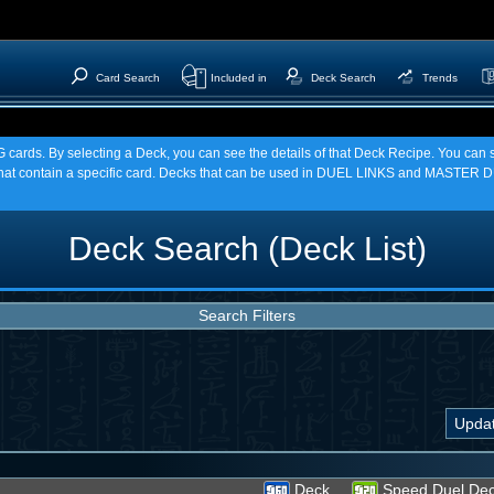
Card Search
Included in
Deck Search
Trends
TCG cards. By selecting a Deck, you can see the details of that Deck Recipe. You c
t contain a specific card. Decks that can be used in DUEL LINKS and MASTER DU
Deck Search (Deck List)
Search Filters
Deck
Speed Duel De