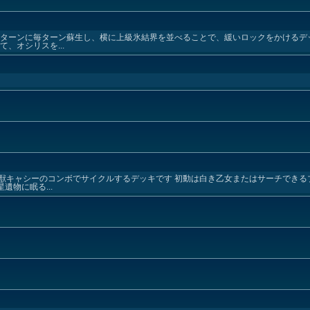
手ターンに毎ターン蘇生し、横に上級氷結界を並べることで、緩いロックをかけるデ
、オシリスを...
獣キャシーのコンボでサイクルするデッキです 初動は白き乙女またはサーチできる
遺物に眠る...