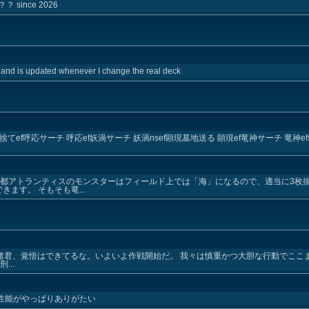
ince 2026
ay and is updated whenever I change the real deck
f呼応サーチ 呼応ef妖渦サーチ 妖渦nsef顕現墓地送る 顕現ef竜神サーチ 竜神efss
竜都アトランティスのモンスターはフィールド上では「海」になるので、適当に3枚
ます。 そもそも竜...
 諸君、覚悟はできてるな。いよいよ作戦開始だ。 我々は慎重かつ大胆な行動でここ
..
通性能がやっぱりありがたい