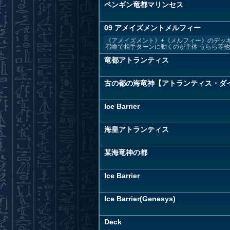
ペンギン竜都マリンセス
09 アメイズメントメルフィー
《アメイズメント》+《メルフィー》のデッ
召喚で相手ターンに動くのが主体 うらら等他の
竜都アトランティス
古の都の海竜神【アトランティス・ダ
Ice Barrier
海皇アトランティス
某海竜神の都
Ice Barrier
Ice Barrier(Genesys)
Deck