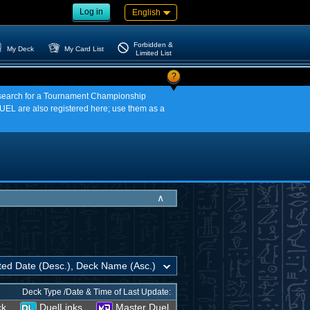
Log in
English
Forbidden &
My Deck
My Card List
Limited List
?
an search for a Tournament Championship
EL are also registered here; use them as a
∧
Deck Type /Date & Time of Last Update:
ck
DuelLinks
Master Duel