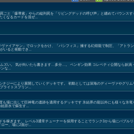
法罠ごと「爆導索」やらの縦列罠を「リビングデッドの呼び声」と纏めてバウンスす
くなるカードを混ぜ...
‐リヴァイアサン」でロックをかけ、「パシフィス」擁する幻煌龍で制圧、「アトラ
いると発動でき...
ムズい。 気が向いたら書きます…多分…。 ペンギン効果 コレペティ公開なら妖渦
な...
シナジーにより展開していくデッキです。 初動としては深海のディーヴァやグリム
ライトスプリン...
度も場に出して巨神竜の遺跡を適用するデッキです 氷結界の龍以外にも様々な氷竜
始原水で蘇生す...
ドを稼ぎます。 レベル3通常チューナーを採用することでランク3から場にバブル
ー、場に2面が...