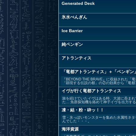
Generated Deck
氷水ぺんぎん
Ice Barrier
純ペンギン
アトランティス
「竜都アトランティス」＋「ペンギン
『BEYOND THE BRAVE』に収録さ
「顕現する伝説の都」の②の効果から「竜都アト
イヴが行く竜都アトランティス
旅を続けていたイヴはある時、大波に呑まれ
た… 魚群探知機を絡めて神子イヴを出力する竜
凍・結・粉・砕ッ！！
雪・氷っぽいモンスターを集めた水属性ネタ
んでした・・・。
海洋資源