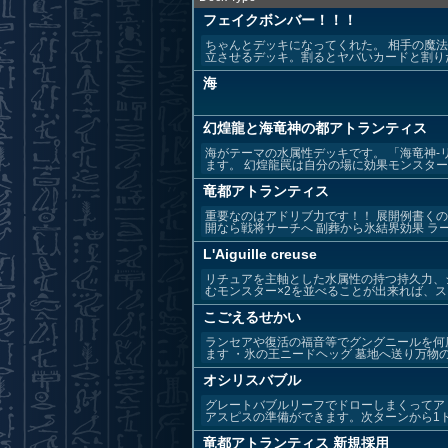
フェイクボンバー！！！
ちゃんとデッキになってくれた。 相手の魔
立させるデッキ。割るとヤバいカードと割りた
海
幻煌龍と海竜神の都アトランティス
海がテーマの水属性デッキです。 「海竜神
ます。 幻煌龍罠は自分の場に効果モンスターが
竜都アトランティス
重要なのはアドリブ力です！！ 展開例書くの
開なら戦将サーチへ 副葬から氷結界効果 ラーン
L'Aiguille creuse
リチュアを主軸とした水属性の持つ持久力、
むモンスター×2を並べることが出来れば、スプ
こごえるせかい
ランセアや復活の福音等でグングニールを何
ます ・氷の王ニードヘッグ 墓地へ送り万物の
オシリスバブル
グレートバブルリーフでドローしまくってア
アスピスの準備ができます。次ターンから1ドロ
竜都アトランティス 新規採用