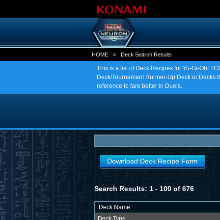
HOME
»
Deck Search Results
This is a list of Deck Recipes for Yu-Gi-Oh! 
Deck/Tournament Runner-Up Deck or Decks tha
reference to fare better in Duels.
Download Deck Recipe Form
Search Results: 1 - 100 of 676
Deck Name
Deck Type