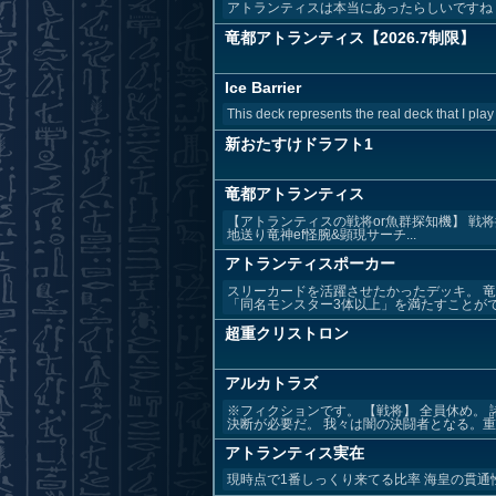
アトランティスは本当にあったらしいですね？？ s
竜都アトランティス【2026.7制限】
Ice Barrier
This deck represents the real deck that I pl
新おたすけドラフト1
竜都アトランティス
【アトランティスの戦将or魚群探知機】 戦将捨てe
地送り竜神ef怪腕&顕現サーチ...
アトランティスポーカー
スリーカードを活躍させたかったデッキ。 
「同名モンスター3体以上」を満たすことができ
超重クリストロン
アルカトラズ
※フィクションです。 【戦将】 全員休め。
決断が必要だ。 我々は闇の決闘者となる。重刑.
アトランティス実在
現時点で1番しっくり来てる比率 海皇の貫