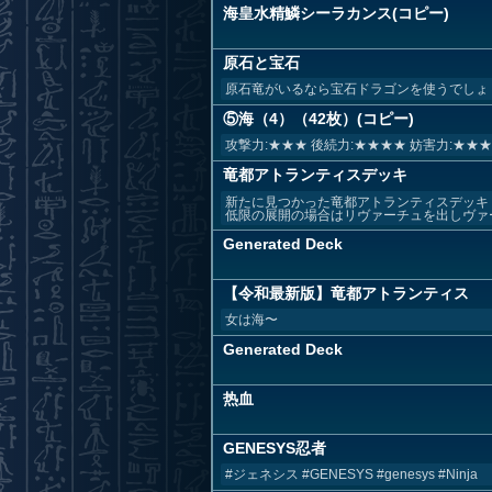
海皇水精鱗シーラカンス(コピー)
原石と宝石
原石竜がいるなら宝石ドラゴンを使うでしょ
⑤海（4）（42枚）(コピー)
攻撃力:★★★ 後続力:★★★★ 妨害力:★★★
竜都アトランティスデッキ
新たに見つかった竜都アトランティスデッキ
低限の展開の場合はリヴァーチュを出しヴァー
Generated Deck
【令和最新版】竜都アトランティス
女は海〜
Generated Deck
热血
GENESYS忍者
#ジェネシス #GENESYS #genesys #Ninja