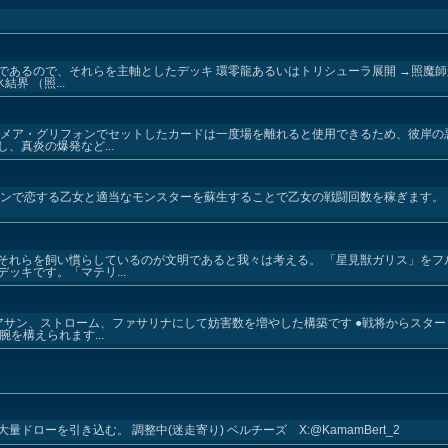
であるので、それらを主軸としたデッキ 環零龍あるいはトリシューラ展開 →照魔
界 （照...
イメア・グリフォンでセットしたカードは一度場を離れると使用できるため、彼岸の
、真炎の爆発など...
ンで恋する乙女と適当なモンスターを蘇生することで乙女の戦闘回数を稼ぎます。 ↓こ
それらを飼い慣らしているのが文明であると我々は考える。 「星見獣ガリス」をフ
ッキです。「マテリ...
アサン、ストローム、ファサリナにして妨害数を増やした構築です ●戦将からスタ
を構えられます...
ローを引き込む。 調整中(迷走寄り) ベルチーズ X:@KamamBert_2