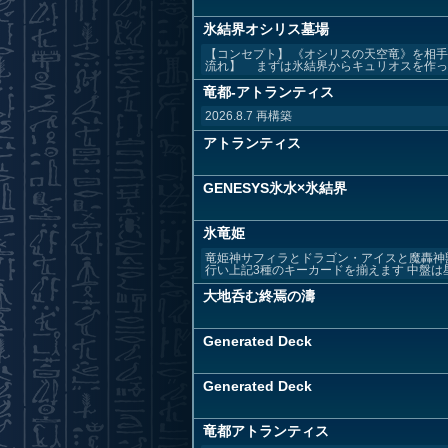
氷結界オシリス墓場
【コンセプト】 《オシリスの天空竜》を相
流れ】 まずは氷結界からキュリオスを作って
竜都-アトランティス
2026.8.7 再構築
アトランティス
GENESYS氷水×氷結界
氷竜姫
竜姫神サフィラとドラゴン・アイスと魔轟神
行い上記3種のキーカードを揃えます 中盤は星
大地呑む終焉の濤
Generated Deck
Generated Deck
竜都アトランティス