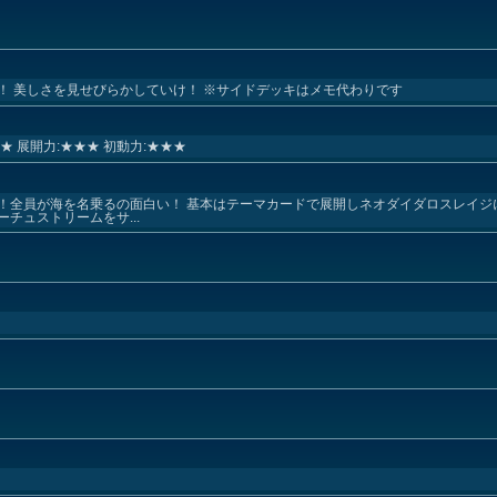
！ 美しさを見せびらかしていけ！ ※サイドデッキはメモ代わりです
★ 展開力:★★★ 初動力:★★★
！全員が海を名乗るの面白い！ 基本はテーマカードで展開しネオダイダロスレイジ
チュストリームをサ...