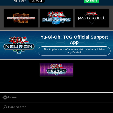
SHARE:
Yu-Gi-Oh! TCG Official Support
App
This App has tons of features which are beneficial to
any Duelist!
Home
Card Search