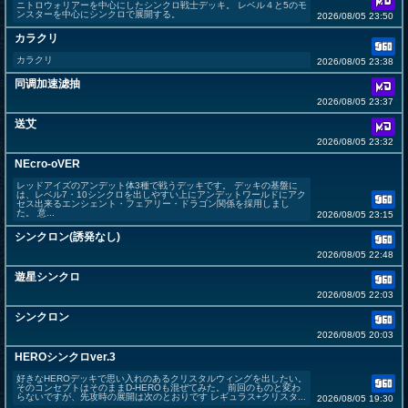
ニトロウォリアーを中心にしたシンクロ戦士デッキ。 レベル４と5のモ
ンスターを中心にシンクロで展開する。
2026/08/05 23:50
カラクリ
カラクリ
2026/08/05 23:38
同调加速滤抽
2026/08/05 23:37
送艾
2026/08/05 23:32
NEcro-oVER
レッドアイズのアンデット体3種で戦うデッキです。 デッキの基盤に
は、レベル7・10シンクロを出しやすい上にアンデットワールドにアク
セス出来るエンシェント・フェアリー・ドラゴン関係を採用しまし
た。 意...
2026/08/05 23:15
シンクロン(誘発なし)
2026/08/05 22:48
遊星シンクロ
2026/08/05 22:03
シンクロン
2026/08/05 20:03
HEROシンクロver.3
好きなHEROデッキで思い入れのあるクリスタルウィングを出したい。
そのコンセプトはそのままD-HEROも混ぜてみた。 前回のものと変わ
らないですが、先攻時の展開は次のとおりです レギュラス+クリスタ...
2026/08/05 19:30