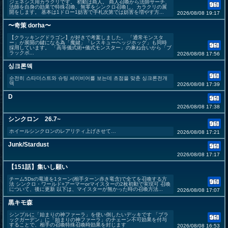
ジェネシス用カラクリです。 初動は商人。 商人召喚から法師サーチ、
法師を自身の効果で特殊召喚、無零をシンクロ召喚し、カラクリの展
開をします。 基本は1ドロー1妨害で手札次第では妨害を増やす方...
2026/08/08 19:17
〜奇策 dorha〜
【クラッキングドラゴン】が好きで考案しました。 「通常モンスタ
ー」が展開の鍵になる為「魔鍵」「レスキューヘッジホッグ」も同時
採用しています。 「高等儀式術+儀式モンスター」の兼ね合いから「ブ
ラックボ...
2026/08/08 17:56
싱크론덱
순전히 스타더스트와 슈팅 세이비어를 보는데 초점을 맞춘 싱크론전개
덱
2026/08/08 17:39
D
2026/08/08 17:38
シンクロン 26.7~
ホイールシンクロンのレアリティ上げさせて…
2026/08/08 17:21
Junk/Stardust
2026/08/08 17:17
【151話】集いし願い
チーム5Dsの竜達を1ターン(相手ターン赤き竜含)で全てを召喚する方
法 シンクロ・ワールド+アーマーorマイスターの2枚初動で実現可 召喚
について、後に更新 以下は、マイスターが無かった時の召喚方法...
2026/08/08 17:07
黒キモ森
シンプルに「始まりの神ファーラ」を使い倒したいデッキです 「ブラ
ックガーデン」に「始まりの神ファーラ」のチェーン不可効果を付与
することで、相手の召喚特殊召喚時効果を封じます
2026/08/08 16:53