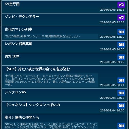
K9空牙団
2026/08/05 15:38
ゾンビ・デクレアラー
2026/08/05 12:38
古代のマシン列車
古代の機械 列車 マシンナーズ 地属性機械族を活かしたい
2026/08/05 12:10
レボシン召喚真竜
2026/08/05 10:50
명계 溟界
2026/08/05 09:22
【5Ds】冷たい炎が世界の全てを包み込む
十六夜アキをイメージした、ローズドラゴンと植物の混成デッキで
す。 初手はレッドローズorロクスローズとホワイトローズor六花or紅
蓮薔薇で☆10シンクロを狙います。 難しい場合はクロスローズ+植物
一体...
2026/08/05 00:21
シンクロン45
2026/08/04 22:13
【ジェネシス】シンクロンっぽいの
2026/08/04 16:00
龍可と愉快な仲間たち
5D'sらしく仲間の力も借り(まくっ)た龍可全力応援デッキです メインに
龍可カードが少ないですが スポーアは最大5回出します エンシェント