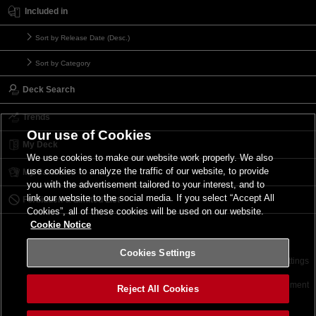
Included in
Sort by Release Date (Desc.)
Sort by Category
Deck Search
Trends
Our use of Cookies
My Deck
We use cookies to make our website work properly. We also
use cookies to analyze the traffic of our website, to provide
My Card List
you with the advertisement tailored to your interest, and to
link our website to the social media. If you select “Accept All
Forbidden & Limited List
Cookies”, all of these cookies will be used on our website.
Cookie Notice
Cookies Settings
Contact
Terms of Use
Terms of Use
Cookies Settings
©2026 Konami Digital Entertainment
Reject All Cookies