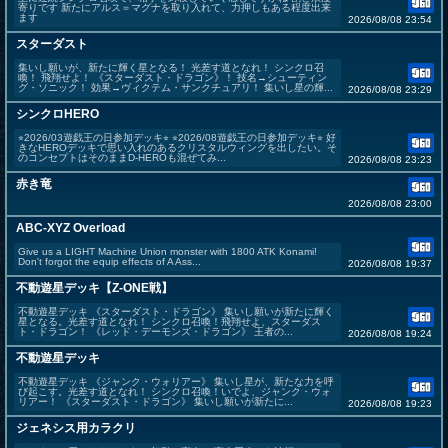
寄りです 新たにアルス＝マグナを取り入れて、力押しもある程度出来
ます
2026/08/08 23:54
スターダスト
集いし願いが、新たに輝く星となる！ 光差す道となれ！ シンクロ召
喚！ 飛翔せよ！ 《スターダスト・ドラゴン》！ 技名→シューティン
グ・ソニック！ 効果→ヴィクテム・サンクチュアリ！ 集いし星の輝...
2026/08/08 23:29
シンクロHERO
⭐︎2026/03遊戯王の日参加デッキ⭐︎ ⭐︎2026/08遊戯王の日参加デッキ⭐︎ 好
きなHEROデッキで思い入れのあるクリスタルウィングを出したい。そ
のコンセプトはそのままD-HEROも混ぜてみ...
2026/08/08 23:23
赤き竜
2026/08/08 23:00
ABC-XYZ Overload
Give us a LIGHT Machine Union monster with 1800 ATK Konami!
Don't forgot the equip effects of A Ass...
2026/08/08 19:37
不動遊星デッキ【Z-ONE戦】
不動遊星デッキ 《スターダスト・ドラゴン》 集いし願いが新たに輝く
星となる。光差す道となれ！ シンクロ召喚！飛翔せよ、スターダス
ト・ドラゴン！ 《レッド・デーモンズ・ドラゴン》 王者の...
2026/08/08 19:24
不動遊星デッキ
不動遊星デッキ 《ジャンク・ウォリアー》 集いし星が、新たな力を呼
び起こす。光差す道となれ！ シンクロ召喚！いでよ、ジャンク・ウォ
リアー！ 《スターダスト・ドラゴン》 集いし願いが新たに...
2026/08/08 19:23
ジェネシス用カラクリ