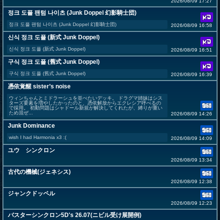
2026/08/09 17:27
정크 도플 팬텀 나이츠 (Junk Doppel 幻影騎士団)
정크 도플 팬텀 나이츠 (Junk Doppel 幻影騎士団)
2026/08/09 16:58
신식 정크 도플 (新式 Junk Doppel)
신식 정크 도플 (新式 Junk Doppel)
2026/08/09 16:51
구식 정크 도플 (舊式 Junk Doppel)
구식 정크 도플 (舊式 Junk Doppel)
2026/08/09 16:39
憑依覚醒 sister’s noise
ウィンちゃんとミドラーシュを並べたいデッキ。 ドラグマ姉妹はシス
ターズ要素を増やしたかったのと、憑依解放からエクレシア呼べるの
で採用。 初動問題はシャドール新規が解決してくれたが、縛りが重い
ため混ぜ...
2026/08/09 14:26
Junk Dominance
wish I had Harmonia x3 :(
2026/08/09 14:09
ユウ シンクロン
2026/08/09 13:34
古代の機械(ジェネシス)
2026/08/09 12:38
ジャンクドッペル
2026/08/09 12:23
バスターシンクロン5D's 26.07(ニビル受け展開例)