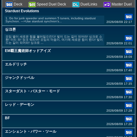
Deck
Speed Duel Deck
DuelLinks
Master Duel
Stardust Evolutions
1. Go for junk speeder and summon 5 tuners, including stardust
Synchron. --->Use stardust synchron's...
2026/08/09 22:17
싱크론
모임 별이 새로운 힘을 불러일으킨다! 빛이 드는 길이 되어라! 싱크로 소
환! 이리 와! 정크 워리어! 모임의 마음이, 여기에 새로운 힘이 된다! 빛이
드는 길이 되어라! 싱크로 ...
2026/08/09 22:01
EM覇王魔術師オッドアイズ
2026/08/09 18:09
エルドリッチ
2026/08/09 17:40
ジャンクドッペル
2026/08/09 17:35
スターダスト・バスター・モード
2026/08/09 17:30
レッド・デーモン
2026/08/09 17:28
BF
2026/08/09 17:28
エンシェント・パワー・ツール