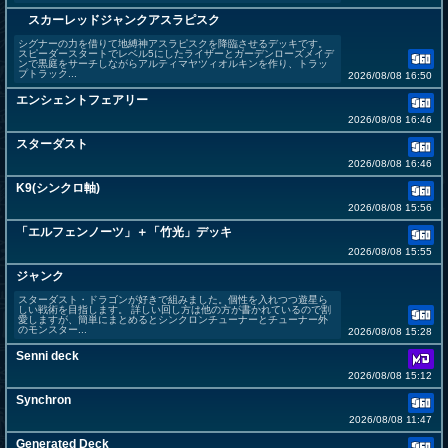
スカーレッドジャンクアスラピスク
シグナーの力を借りて地縛神アスラピスクを降臨させるデッキです。
スピーダースタートでレベル5にしたライザーとガーデンローズメイデ
ンで黒庭をサーチしながらアルティマヤツィオルキンを作り、トラッ
プトラック...
2026/08/08 16:50
エンシェントフェアリー
2026/08/08 16:46
スターダスト
2026/08/08 16:46
K9(シンクロ軸)
2026/08/08 15:56
「エルフェンノーツ」＋「竹光」デッキ
2026/08/08 15:55
ジャンク
スターダスト・ドラゴンが好きで組みました。個性を入れつつ遊星ら
しい戦術を目指します。 詳しい回し方は他の方が書かれているので割
愛しますが、簡単にまとめるとシンクロンチューナーとチューナー外
のモンスター...
2026/08/08 15:28
Senni deck
2026/08/08 15:12
Synchron
2026/08/08 11:47
Generated Deck