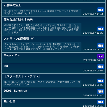
石神家の宝玉
宝玉獣を中心にサイバードラゴン、三幻魔のコラボレーションで雰囲
気を出しながら戦います！
2026/08/07 14:15
新たな絆が照らす未来
召喚権を切らないと動けないのがネックですが、フルスピード・ウォ
リアー初動ならある程度誘発に強く出れるのが本当に嬉しい限り 展開
例？ちょっと知らない子ですね…ジャンクスピーダーが出て効果が通
れば、とりあ...
2026/08/07 12:22
スクラップ(展開例付き)
※マスカレーナ1枚はファンシーボール予定 【展開例】 ラプター(エリ
ア、化石調査、グラゼノ) ＋ ファクトリー or キマイラ ①ラプターns➢
ラプター効果で自身対象 ②ラプター墓地効果➢ファクト...
2026/08/07 08:18
Magical Zoo
2026/08/07 04:11
leo
2026/08/07 00:04
【スターダスト・ドラゴン】
集いし願いが、新たに輝く星となる！ 光差す道となれ!! 飛翔せよ!! ス
ターダスト・ドラゴン!!
2026/08/06 23:38
DK01 - Synchron
2026/08/06 21:45
集いし星
2026/08/06 21:40