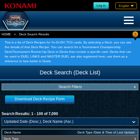
Log in
English
?
HOME
»
Deck Search Results
This is a list of Deck Recipes for Yu-Gi-Oh! TCG cards. By selecting a Deck, you can see
the details of that Deck Recipe. You can search for a Tournament Championship
Deck/Tournament Runner-Up Deck or Decks that contain a specific card. Decks that can
be used in DUEL LINKS and MASTER DUEL are also registered here; use them as a
reference to fare better in Duels.
Deck Search (Deck List)
Search Filters
∧
Download Deck Recipe Form
Search Results: 1 - 100 of 7,090
Deck Name
Deck Type /Date & Time of Last Update:
Deck Type
∨