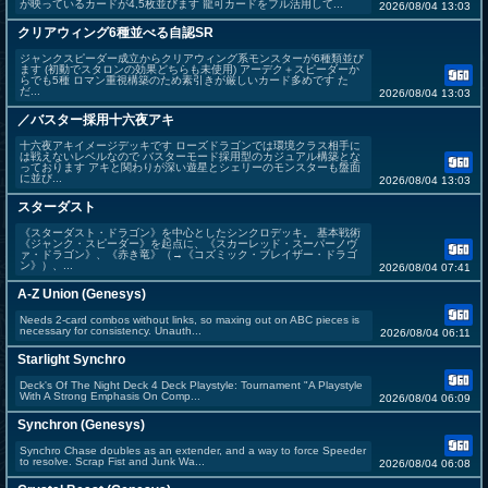
が映っているカードが4,5枚並びます 龍可カードをフル活用して...
2026/08/04 13:03
クリアウィング6種並べる自認SR
ジャンクスピーダー成立からクリアウィング系モンスターが6種類並び
ます (初動でスタロンの効果どちらも未使用) アーデク＋スピーダーか
らでも5種 ロマン重視構築のため素引きが厳しいカード多めです た
だ...
2026/08/04 13:03
／バスター採用十六夜アキ
十六夜アキイメージデッキです ローズドラゴンでは環境クラス相手に
は戦えないレベルなので バスターモード採用型のカジュアル構築とな
っております アキと関わりが深い遊星とシェリーのモンスターも盤面
に並び...
2026/08/04 13:03
スターダスト
《スターダスト・ドラゴン》を中心としたシンクロデッキ。 基本戦術
《ジャンク・スピーダー》を起点に、《スカーレッド・スーパーノヴ
ァ・ドラゴン》、《赤き竜》（→《コズミック・ブレイザー・ドラゴ
ン》）、...
2026/08/04 07:41
A-Z Union (Genesys)
Needs 2-card combos without links, so maxing out on ABC pieces is
necessary for consistency. Unauth...
2026/08/04 06:11
Starlight Synchro
Deck's Of The Night Deck 4 Deck Playstyle: Tournament "A Playstyle
With A Strong Emphasis On Comp...
2026/08/04 06:09
Synchron (Genesys)
Synchro Chase doubles as an extender, and a way to force Speeder
to resolve. Scrap Fist and Junk Wa...
2026/08/04 06:08