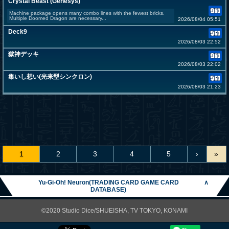
Crystal Beast (Genesys)
Machine package opens many combo lines with the fewest bricks.
Multiple Doomed Dragon are necessary...
2026/08/04 05:51
Deck9
2026/08/03 22:52
獄神デッキ
2026/08/03 22:02
集いし想い(光来型シンクロン)
2026/08/03 21:23
1
2
3
4
5
›
»
Yu-Gi-Oh! Neuron(TRADING CARD GAME CARD
∧
DATABASE)
©2020 Studio Dice/SHUEISHA, TV TOKYO, KONAMI