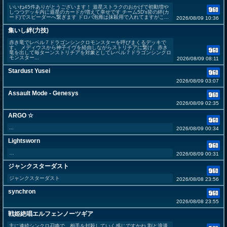
いいね45件ありがとうございます！ 遊星ストラクのおかげで初動増や
しつつデッキ内に遊星のカードが増えて幸せです チーム5D's皆の絆(カ
ード)でスピーダーへ繋ぎます ドロバ泡雍は抹殺用で入れてますがこ...
2026/08/09 10:36
集いし絆(力技)
赤き竜でレベル７ドラゴンシンクロモンスターを呼びまくるデッキで
す。 メディウスから神子イヴを経由しながらストリチアに繋げ、赤き
竜を出して毎ターンストリチアを対象としてレベル７ドラゴンシンクロ
モンスター...
2026/08/09 08:11
Stardust Yusei
2026/08/09 03:07
Assault Mode - Genesys
2026/08/09 02:35
ARGO ☆
...
2026/08/09 00:34
Lightsworn
…
2026/08/09 00:31
ジャンクスターダスト
ジャンクスターダスト
2026/08/08 23:56
synchron
2026/08/08 23:55
戦姫絶唱エルフェンノーツギア
主に連続シンクロ召喚で、相手を封殺していく感じですかね 割と浪漫