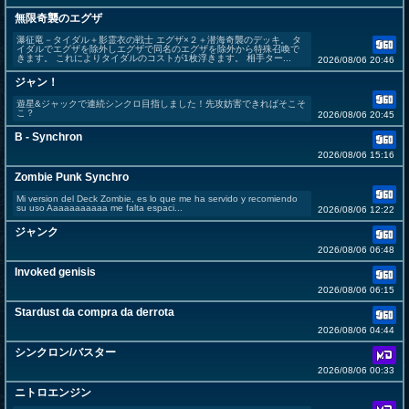
無限奇襲のエグザ
瀑征竜－タイダル＋影霊衣の戦士 エグザ×２＋潜海奇襲のデッキ。 タ
イダルでエグザを除外しエグザで同名のエグザを除外から特殊召喚で
きます。 これによりタイダルのコストが1枚浮きます。 相手ター...
2026/08/06 20:46
ジャン！
遊星&ジャックで連続シンクロ目指しました！先攻妨害できればそこそ
こ？
2026/08/06 20:45
B - Synchron
2026/08/06 15:16
Zombie Punk Synchro
Mi version del Deck Zombie, es lo que me ha servido y recomiendo
su uso Aaaaaaaaaaa me falta espaci...
2026/08/06 12:22
ジャンク
2026/08/06 06:48
Invoked genisis
2026/08/06 06:15
Stardust da compra da derrota
2026/08/06 04:44
シンクロン/バスター
2026/08/06 00:33
ニトロエンジン