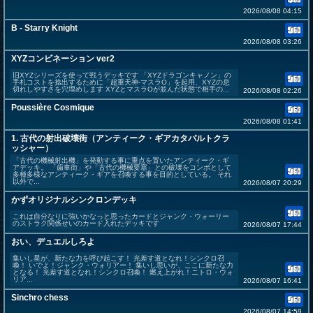
2026/08/08 04:15
B - Starry Knight
2026/08/08 03:26
XYZコンビネーション ver2
旧XYZシリーズを使って戦うデッキです 「XYZドラゴンキャノン」の
手札コストを捻出するために「超重天神-マスラO」を起用、XYZの息
切れしやすさを穴埋めします XYZとマスラOが並んだ状態で相手の...
2026/08/08 02:26
Poussière Cosmique
2026/08/08 01:41
1. 古代の射出破壊街（アンティーク・ギアカタパルトクラ
ッシャー）
「古代の機械射出機」を発動する事に重点を置いたアンティーク・ギ
アデッキ。 「歯車街」や「古代の機械要塞」との破壊をコンボとして
多種多様なアンティーク・ギアを召喚する事を目的としている。 それ
以外で...
2026/08/07 20:29
かずオリジナルシンクロンデッキ
これは自分なりに強いかなっと思ったカードとジャンク・ウォーリー
のストラク関係せいのカード入れたデッキです
2026/08/07 17:44
おい、デュエルしろよ
集いし星が、新たな力を呼び起こす！ 光差す道となれ！シンクロ召
喚！ いでよ！ジャンク・ウォリアー！ 集いし思いが、ここに新たな力
となる！ 光差す道となれ！シンクロ召喚！ 燃え上がれ！ニトロ・ウォ
リア...
2026/08/07 16:41
Sinchro chess
2026/08/07 14:59