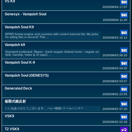
VS K9
2026/08/04 17:07
Genesys - Vanquish Soul
2026/08/04 11:20
Vanquish Soul K9
BPRO format engine and counters with current banned list. My picks
for siding first or second! This ...
2026/08/03 16:12
Vanquish k9
Standard endboard: Ripper - hand negate Umbral horror - negate on
field, handrip, halve lp of opp(1 ...
2026/08/03 09:20
Vanquish Soul K-9
2026/08/03 04:02
Vanquish Soul (GENESYS)
2026/08/03 03:07
Generated Deck
2026/08/02 23:55
焔聖式鏡反射
いいねありがとうございます。 ハレ+咎姫+ドールハンマー
2026/08/02 07:20
VSK9
2026/08/02 02:29
T2 VSK9