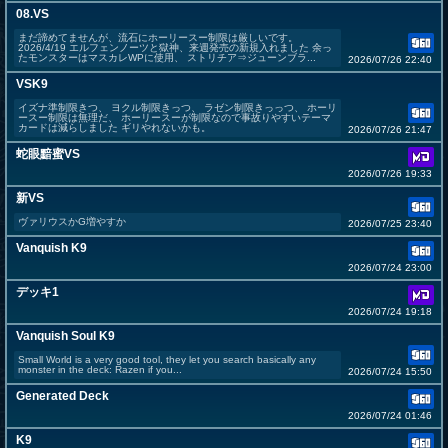
08.VS
まだ諦めてませんが、流石にホーリースー制限は厳しいです。
2026/4/19 エルフェンノーツと獄神、来週発売の新規入れました 余っ
たモンスターはマスカレWPに使用、 ストリチア⇒ジューンブラ...
2026/07/26 22:40
VSK9
イズナ準制限きつ、 ヨクル制限きっつ、 ラゼン制限きっっつ、 ホーリ
ースー制限は無理だ、 ホーリースーが制限なので事故りやすいテーマ
カードは減らしました ギリやれないかも。
2026/07/26 21:47
蛇眼黯蜜VS
2026/07/26 19:33
新VS
ヴァリウスかG増やすか
2026/07/25 23:40
Vanquish K9
2026/07/24 23:00
デッキ1
2026/07/24 19:18
Vanquish Soul K9
Small World is a very good tool, they let you search basically any
monster in the deck: Razen if you...
2026/07/24 15:50
Generated Deck
2026/07/24 01:46
K9