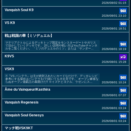
2026/08/02 01:15
Vanquish Soul K9
2026/08/01 23:10
VS K9
2026/08/01 18:51
戦は戦国の華【ミソデュエル】
マテリアクトルによるデッキトップ固定をモンスターゲートやガリス
で活かしていくデッキです。 詳しい説明や戦い方はYouTubeチャンネ
ルをご覧ください。 「ミソのデュエルのミソ」または「サンダー...
2026/08/01 18:19
K9VS
2026/08/01 15:28
VSK9
※『VS パンテラ』は主が絶対入れたいカードなだけで、デッキレシピ
参考にする場合はパンテラを(で)抜いても大丈夫です。 オープン麻雀な
らぬオープン遊戯王の幕開けだ!! ※イズナとヨクル、ラゼンにス...
2026/08/01 10:24
Âme du Vainqueur/Kasthira
2026/08/01 07:37
Vanquish Regenesis
2026/08/01 03:24
Vanquish Soul Genesys
2026/08/01 03:24
マッチ戦VSK9KT