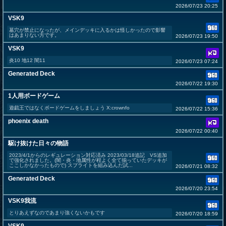
2026/07/23 20:25
VSK9
墓穴が禁止になったが、メインデッキに入るかは怪しかったので影響
はあまりない方です。
2026/07/23 19:50
VSK9
炎10 地12 闇11
2026/07/23 07:24
Generated Deck
2026/07/22 19:30
1人用ボードゲーム
遊戯王ではなくボードゲームをしましょう X:crownfo
2026/07/22 15:36
phoenix death
2026/07/22 00:40
駆け抜けた日々の物語
2023/4/1からのレギュレーション対応済み 2023/03/18追記 VS追加
で強化されました。(闇・炎・地属性が程よく全て揃っていたデッキが
ここしかなかったもので) スプライトを組み込んだ試...
2026/07/21 08:32
Generated Deck
2026/07/20 23:54
VSK9我流
とりあえずなのであまり強くないかもです
2026/07/20 18:59