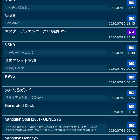
VSK9
ムッチュ@あおい
2026/07/19 21:27
Vs\k9
Feb 2026
2026/07/19 18:45
マスターデュエルパーク2 D先鋒 VS
2026/07/19 12:39
VSK9
ホーリースー返して
2026/07/19 08:03
迷走アシュトラVS
自信ないです
2026/07/19 00:51
K9VS
2026/07/19 00:27
大いなるガンド
サルミアッキ食べてみたい
2026/07/18 21:24
Generated Deck
2026/07/18 21:16
Vanquish Soul (100) - GENESYS
Shared by THE SHADOW GAMES® #Podcast #YGO #YuGiOh
#TheShadowGame #YuGiOhTCG #YuGiOhDuelLinks #YuGiOh...
2026/07/18 05:51
Vanquish Genesys