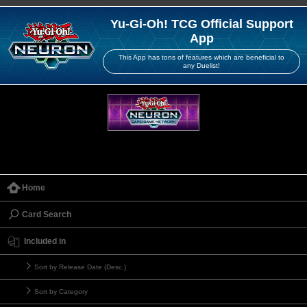
Yu-Gi-Oh! TCG Official Support
App
This App has tons of features which are beneficial to
any Duelist!
Home
Card Search
Included in
Sort by Release Date (Desc.)
Sort by Category