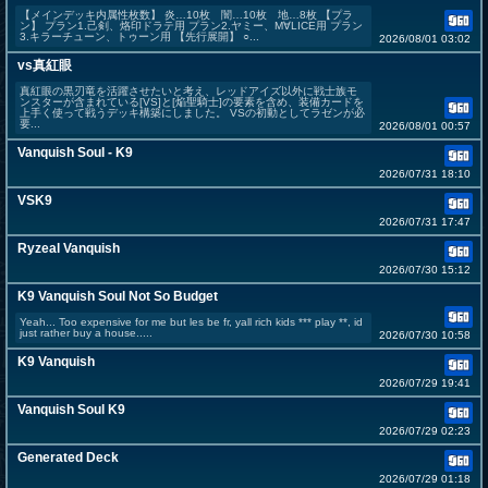
【メインデッキ内属性枚数】 炎…10枚 闇…10枚 地…8枚 【プラ
ン】 プラン1.己剣、烙印ドラテ用 プラン2.ヤミー、M∀LICE用 プラン
3.キラーチューン、トゥーン用 【先行展開】 ○...
2026/08/01 03:02
vs真紅眼
真紅眼の黒刃竜を活躍させたいと考え、レッドアイズ以外に戦士族モ
ンスターが含まれている[VS]と[焔聖騎士]の要素を含め、装備カードを
上手く使って戦うデッキ構築にしました。 VSの初動としてラゼンが必
要...
2026/08/01 00:57
Vanquish Soul - K9
2026/07/31 18:10
VSK9
2026/07/31 17:47
Ryzeal Vanquish
2026/07/30 15:12
K9 Vanquish Soul Not So Budget
Yeah... Too expensive for me but les be fr, yall rich kids *** play **, id
just rather buy a house.....
2026/07/30 10:58
K9 Vanquish
2026/07/29 19:41
Vanquish Soul K9
2026/07/29 02:23
Generated Deck
2026/07/29 01:18