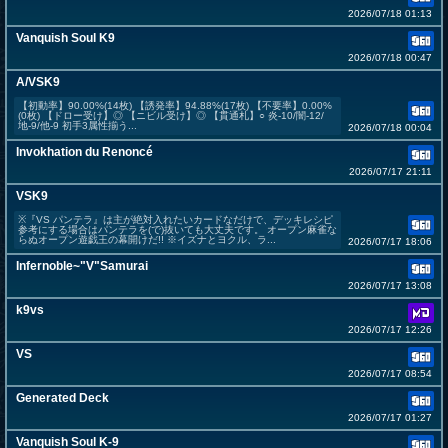
2026/07/18 01:13
Vanquish Soul K9
2026/07/18 00:47
A/VSK9
【初動率】90.00%(14枚) 【誘発率】94.88%(17枚) 【不要率】0.00%
(0枚) 【ドロー受け】◎ 【ニビル受け】◎ 【貫通札】○ 炎-10/闇-12/
地-9/他-9 初手3属性揃う...
2026/07/18 00:04
Invokhation du Renoncé
2026/07/17 21:11
VSK9
※『VS パンテラ』は主が絶対入れたいカードなだけで、デッキレシピ
参考にする場合はパンテラを(で)抜いても大丈夫です。 オープン麻雀な
らぬオープン遊戯王の幕開けだ!! ※イズナとヨクル、ラ...
2026/07/17 18:06
Infernoble~"V"Samurai
2026/07/17 13:08
k9vs
2026/07/17 12:26
VS
2026/07/17 08:54
Generated Deck
2026/07/17 01:27
Vanquish Soul K-9