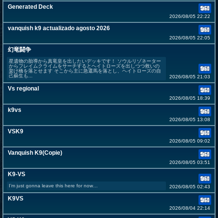
Generated Deck
2026/08/05 22:22
vanquish k9 actualizado agosto 2026
2026/08/05 22:05
幻竜闘争
星遺物の胎導から真竜皇を出したいデッキです！ ソウルリゾネーター
からフレイムクライムをサーチするとヘイトローズを出しつつ救いの
架け橋を落とせます そこから主に急還馬を落とし、ヘイトローズの自
己蘇生も...
2026/08/05 21:03
Vs regional
2026/08/05 18:39
k9vs
2026/08/05 13:08
VSK9
2026/08/05 09:02
Vanquish K9(Copie)
2026/08/05 03:51
K9-VS
I’m just gonna leave this here for now…
2026/08/05 02:43
K9VS
2026/08/04 22:14