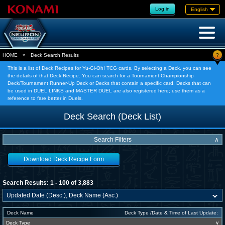
Log in
English
?
HOME
»
Deck Search Results
This is a list of Deck Recipes for Yu-Gi-Oh! TCG cards. By selecting a Deck, you can see
the details of that Deck Recipe. You can search for a Tournament Championship
Deck/Tournament Runner-Up Deck or Decks that contain a specific card. Decks that can
be used in DUEL LINKS and MASTER DUEL are also registered here; use them as a
reference to fare better in Duels.
Deck Search (Deck List)
Search Filters
∧
Download Deck Recipe Form
Search Results: 1 - 100 of 3,883
Deck Name
Deck Type /Date & Time of Last Update:
Deck Type
∨