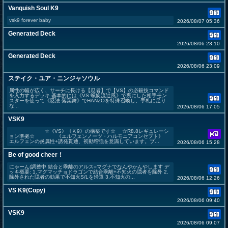
Vanquish Soul K9
vsk9 forever baby
2026/08/07 05:36
Generated Deck
2026/08/06 23:10
Generated Deck
2026/08/06 23:09
ステイク・ユア・ニンジャソウル
属性の幅が広く、サーチに長ける【忍者】で【VS】の必殺技コマンド
を入力するデッキ 基本的には《VS 螺旋流辻風》で裏にした相手モン
スターを使って《忍法 落葉舞》でHANZOを特殊召喚し、手札に足り
な...
2026/08/06 17:05
VSK9
☆《VS》《Ｋ9》の構築です☆ ☆R8.8レギュレーシ
ョン準拠☆ 《エルフェンノーツ・ハルモニアコンセプト》
エルフェンの炎属性+誘発貫通、初動増強を意識しています。ブ...
2026/08/06 15:28
Be of good cheer！
にゃーん(調整中 結合と乖離のアルス=マグナでなんやかんやします デ
ッキ概要: 1.マグマッチョドラゴンで結合乖離+不知火の隠者を除外 2.
除外された隠者の効果で不知火S/Lを帰還 3.不知火の...
2026/08/06 12:26
VS K9(Copy)
2026/08/06 09:40
VSK9
2026/08/06 09:07