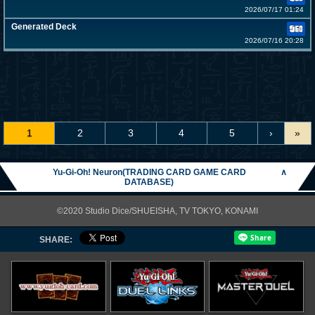
2026/07/17 01:24
Generated Deck
2026/07/16 20:28
1
2
3
4
5
›
»
Yu-Gi-Oh! Neuron(TRADING CARD GAME CARD
∧
DATABASE)
©2020 Studio Dice/SHUEISHA, TV TOKYO, KONAMI
SHARE: