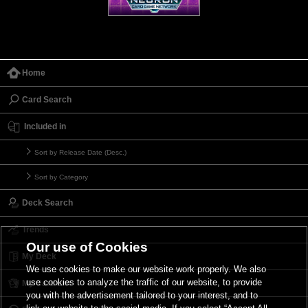
Home
Card Search
Included in
Sort by Release Date (Desc.)
Sort by Category
Deck Search
Trends
Our use of Cookies
My Deck
We use cookies to make our website work properly. We also
use cookies to analyze the traffic of our website, to provide
My Card List
you with the advertisement tailored to your interest, and to