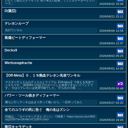
いたくて組んだデッキです 色々考えた結果、ミミグルメーカーとリバ
ース...
2026/06/22 10:49
D(龍亞)
2026/06/21 23:12
テレホンループ
先行ワンキル
2026/06/06 14:58
装備ビートディフォーマー
2026/06/04 12:37
Decks9
2026/06/02 05:25
Werkzeugdrache
2026/06/01 14:43
【Off-Meta】０．１％熱血テレホン先攻ワンキル
マスターデュエルのデュエルトライアル【Off-Meta】で使える先攻ワ
ンキルです。 採用率0.1%以下のカードしか使用できないイベントで
す。 やはりテレホンは使用可能でした。 打ち出の小槌、...
2026/05/29 00:48
パワー・ツール抜きディフォーマー
勝ちに行くデッキはあまり作って無いから、一応作ってみた
2026/05/27 04:20
全てのユウギの民に告ぐ 俺の名はズシン
詳細は、「カードキングダム ズシン」で検索！ https://youtu.be/ofN3-
aQZOI0?si=ZKH8cVC1D0Yc1lvU
2026/05/24 18:20
龍亞キャラデッキ