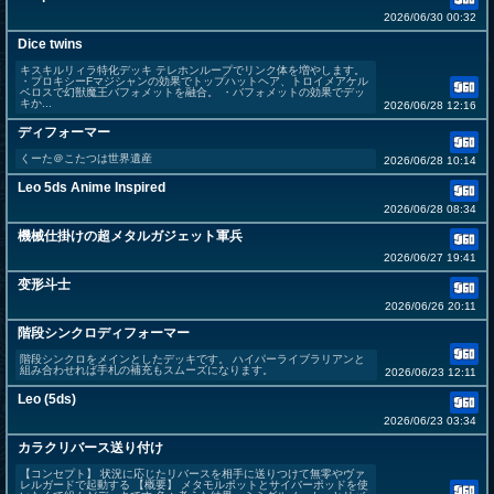
2026/06/30 00:32
Dice twins
キスキルリィラ特化デッキ テレホンループでリンク体を増やします。
・プロキシーFマジシャンの効果でトップハットヘア、トロイメアケル
ベロスで幻獣魔王バフォメットを融合。 ・バフォメットの効果でデッ
キか...
2026/06/28 12:16
ディフォーマー
くーた＠こたつは世界遺産
2026/06/28 10:14
Leo 5ds Anime Inspired
2026/06/28 08:34
機械仕掛けの超メタルガジェット軍兵
2026/06/27 19:41
变形斗士
2026/06/26 20:11
階段シンクロディフォーマー
階段シンクロをメインとしたデッキです。 ハイパーライブラリアンと
組み合わせれば手札の補充もスムーズになります。
2026/06/23 12:11
Leo (5ds)
2026/06/23 03:34
カラクリバース送り付け
【コンセプト】 状況に応じたリバースを相手に送りつけて無零やヴァ
レルガードで起動する 【概要】 メタモルポットとサイバーポッドを使