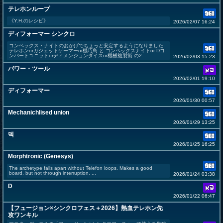
テレホンループ
《Y.H.のレシピ》
2026/02/07 16:24
ディフォーマー シンクロ
コンベックス・ナイトのおかげでちょっと安定するようになりました
テレホンorガジェットゲーマーor機巧鳥 と コンベックスナイトor Dコ
ンバートユニットorディメンジョンダイスor機械複製術 の2...
2026/02/03 15:23
パワー・ツール
2026/02/01 19:10
ディフォーマー
2026/01/30 00:57
Mechanichlised union
2026/01/29 13:25
덱
2026/01/25 16:25
Morphtronic (Genesys)
The archetype falls apart without Telefon loops. Makes a good
board, but not through interruption. ...
2026/01/24 03:38
D
2026/01/22 06:47
【フュージョン×シンクロフェス＋2026】熱血テレホン先
攻ワンキル