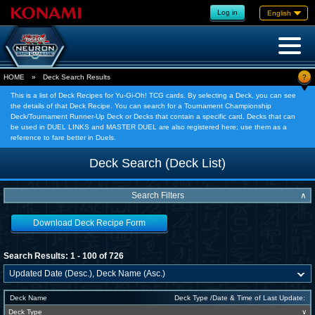
Log in
English
?
HOME
»
Deck Search Results
This is a list of Deck Recipes for Yu-Gi-Oh! TCG cards. By selecting a Deck, you can see
the details of that Deck Recipe. You can search for a Tournament Championship
Deck/Tournament Runner-Up Deck or Decks that contain a specific card. Decks that can
be used in DUEL LINKS and MASTER DUEL are also registered here; use them as a
reference to fare better in Duels.
Deck Search (Deck List)
Search Filters
∧
Download Deck Recipe Form
Search Results: 1 - 100 of 726
Deck Name
Deck Type /Date & Time of Last Update:
Deck Type
∨