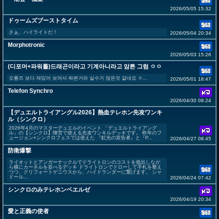
2026/05/05 15:32
ドゥームズブーストタイム
さぁ、ハイライトだ！
2026/05/04 20:34
Morphotronic
2026/05/03 15:26
(디포머+파워툴)드래곤이라고 기계아니라고 암튼 그럼 ㅇㅇ
오룡즈 보다 재밌어 보여서 짜본거라 실수가 많은것 같네요 ㅎ...
2026/05/01 18:47
Telefon Synchro
2026/04/30 08:24
【デュエルトライアングル2026】熱血テレホン先攻ワンキ
ル（シンクロ）
2026年4月のマスターデュエルのイベント 「デュエルトライアング
ル」の【シンクロ】陣営で使える先攻ワンキルデッキです。 昨年のフ
ュージョン×シンクロフェスでは使えた 『虹光の宣告者』と『P...
2026/04/27 08:45
防衛爆撃
ライオットとアンガーナックルでドライトロンのコストを捻出しなが
ら横にカーネルを並べるデッキ ドライトロンでドローして手札を整え
つつ、クリフォートゲニウスから、ハイドランダーに繋げます。 シャ
ドール...
2026/04/24 07:42
シンクロのみテレホンベエルゼ
2026/04/19 20:34
愛と正義の使者