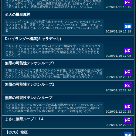
マスターデュエルの「フュージョン×シンクロフェス＋」で使える先攻
ワンキルデッキです。 完全に先攻特化型なので、頑張ってコイントス
で勝ちましょう。 誘発は運が良ければ貫通できます。 いつも...
2026/01/21 10:15
至天の機皇魔神
ミッシング・バロウズを何度も出すデッキ フィニッシャーはトリスケ
リア 1ターン目 盤面 グリフォン、カプシーウェイ 墓地 デモンス
ミス３枚を目指す バロウズとポストのコストはヤミー(ミニヨンで回
収...
2026/01/19 12:18
Dハイランダー構築(キャラデッキ)
こちらはD(ディフォーマー)のハイランダー構築です。一応キャラクタ
ーモチーフとさせて貰ってますが多少原作と違う部分もあるかもしれ
ません。その際はそちらで原作に寄せて構築を見直してくれますとあ
りがたいで...
2026/01/16 17:05
無限の可能性テレホンループ3
1:場にテレホン出して墓地のテレホンを蘇生、そして効果を使った方の
テレホンでリンク１のリンクボーls。ここからがマグマなんです。 2:場
のテレホンの効果で墓地のテレホン蘇生、効果を使った方のテレ...
2026/01/12 23:17
無限の可能性テレホンループ2
2026/01/12 22:26
無限の可能性テレホンループ
まず自分が作るテレホンループは基本初動2枚です！ このテレホンルー
プの展開の仕方としては 1:まず場と墓地にテレホンが置けたら場のテ
レホンの効果で墓地のテレホン蘇生。 2:次に「効果を使った方」...
2026/01/12 22:25
まさに無限ループ！！4
2026/01/12 22:21
【OCG】龍亞