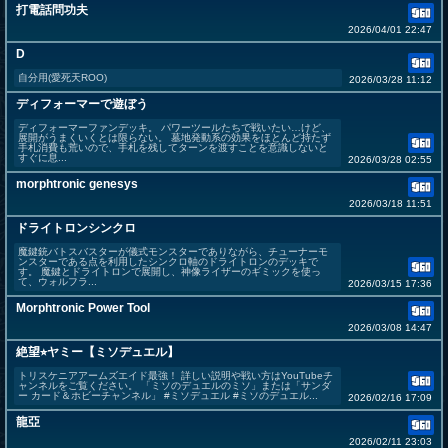
打電話問功夫
2026/04/01 22:47
D
自分用(愛死天ROO)
2026/03/28 11:12
ディフォーマーで遊ぼう
ディフォーマーファンデッキ。 パワーツールたちで戦いたい…けど、
展開がうまくいくとは限らない。 墓地発動系の効果をほとんど持たず
手札消費も荒いので、手札を残してターンを渡すことを意識しないと
すぐに息...
2026/03/28 02:55
morphtronic genesys
2026/03/18 11:51
ドライトロンシンクロ
魔鍵銃バトスバスターが儀式モンスターでありながら、チューナーモ
ンスターである点を利用したシンクロ軸のドライトロンのデッキで
す。 魔鍵とドライトロンで展開し、神像ライザーのギミックを使っ
て、ウォルフラ...
2026/03/15 17:36
Morphtronic Power Tool
2026/03/08 14:47
絶望⭐︎ヤミー【ミソデュエル】
トリスケニアアームズエイド最強！ 詳しい説明や戦い方はYouTubeチ
ャンネルをご覧ください。 「ミソのデュエルのミソ」または「サンダ
ー カード＆ホビーチャンネル」 #ミソデュエル #ミソのデュエル...
2026/02/16 17:09
龍亞
2026/02/11 23:03