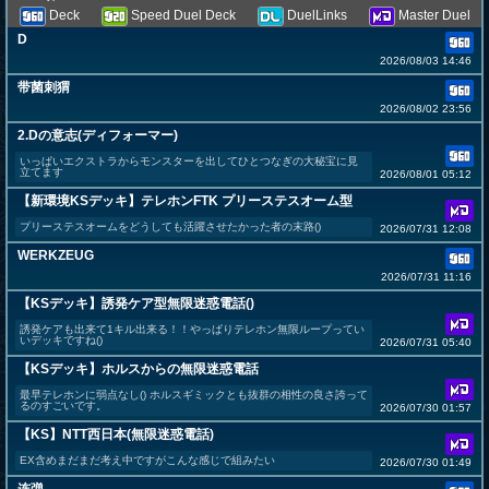
Deck
Speed Duel Deck
DuelLinks
Master Duel
D
2026/08/03 14:46
带菌刺猬
2026/08/02 23:56
2.Dの意志(ディフォーマー)
いっぱいエクストラからモンスターを出してひとつなぎの大秘宝に見
立てます
2026/08/01 05:12
【新環境KSデッキ】テレホンFTK プリーステスオーム型
プリーステスオームをどうしても活躍させたかった者の末路()
2026/07/31 12:08
WERKZEUG
2026/07/31 11:16
【KSデッキ】誘発ケア型無限迷惑電話()
誘発ケアも出来て1キル出来る！！やっぱりテレホン無限ループってい
いデッキですね()
2026/07/31 05:40
【KSデッキ】ホルスからの無限迷惑電話
最早テレホンに弱点なし() ホルスギミックとも抜群の相性の良さ誇って
るのすごいです。
2026/07/30 01:57
【KS】NTT西日本(無限迷惑電話)
EX含めまだまだ考え中ですがこんな感じで組みたい
2026/07/30 01:49