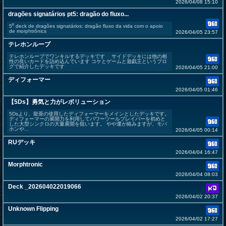
2026/04/08 15:10
dragões signatários pt5: dragão do fluxo...
5⁰ deck de dragões signatários: dragão fluxo da vida com o apoio
de morphtrônics
2026/04/05 23:57
テレホンループ
テレホンループでワンキルするデッキです サイドデッキには他の相
性の良いカードを詰め込んでいます コケとゲームと遊戯王というブロ
グで紹介したデッキです
2026/04/05 21:00
ディフォーマー
2026/04/05 01:46
【5Ds】勇気と力がレボリューション
5Dsより、龍亜の使用したディフォーマーをメインとしたデッキです。
ディフォーマーの展開力を利用してパワーツールブレイバーを初めと
した大型シンクロの大量展開を狙います。 やや運が絡みますが、モバ
ホンや...
2026/04/05 00:14
RUデッキ
2026/04/04 16:47
Morphtronic
2026/04/04 08:03
Deck _202604022019066
2026/04/02 20:37
Unknown Flipping
2026/04/02 17:27