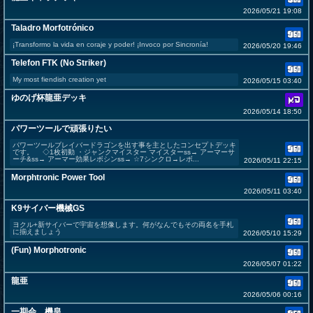
2026/05/21 19:08
Taladro Morfotrónico
¡Transformo la vida en coraje y poder! ¡Invoco por Sincronía!
2026/05/20 19:46
Telefon FTK (No Striker)
My most fiendish creation yet
2026/05/15 03:40
ゆのげ杯龍亜デッキ
2026/05/14 18:50
パワーツールで頑張りたい
パワーツールブレイバードラゴンを出す事を主としたコンセプトデッキ
です。 ◇1枚初動 ・ジャンクマイスター マイスターss→ アーマーサ
ーチ&ss→ アーマー効果レボシンss→ ☆7シンクロ→レボ...
2026/05/11 22:15
Morphtronic Power Tool
2026/05/11 03:40
K9サイバー機械GS
ヨクル+新サイバーで宇宙を想像します。何がなんでもその両名を手札
に揃えましょう
2026/05/10 15:29
(Fun) Morphotronic
2026/05/07 01:22
龍亜
2026/05/06 00:16
一期会 機皇