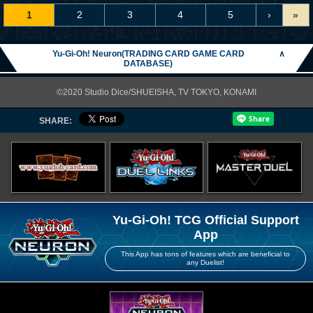
1
2
3
4
5
›
»
Yu-Gi-Oh! Neuron(TRADING CARD GAME CARD
∧
DATABASE)
©2020 Studio Dice/SHUEISHA, TV TOKYO, KONAMI
SHARE:
Yu-Gi-Oh! TCG Official Support
App
This App has tons of features which are beneficial to
any Duelist!