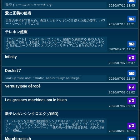
龍亞イメージのキャラデッキです
2026/07/16 13:45
愛と正義の使者
世界の平和を守るため、勇気と力をドッキング!! 愛と正義の使者、パワ
ー・ツール・ドラゴン!!
2026/07/13 17:21
テレホン超重
【コンセプト】 テレホンループにより、超重Sを展開する 春やカカシ
で蘇生して戦う 【概要】 テレホンループを使いたくて組んだデッキで
す 単純にループだけ狙うとリンクでソリティアになるためガジェット
ゲ...
2026/07/11 11:54
Infinity
2026/07/07 05:37
Decks77
look up "free use", "shota", and/or "furry" on telegai
2026/07/06 22:30
Vernusylphe dérobé
2026/07/03 01:02
Les grosses machines ont le blues
2026/07/02 02:13
新テレホンシンクロエクゾ(MD)
D・テレホンを主軸に連続階段シンクロを行い、ライブラリアンで大量
ドローしてエクゾディアを揃えるデッキです。 初手に「D・テレホ
ン」「ガジェット・ゲーマー」「機巧鳥ー常世宇受賣長鳴」の内の1枚
と 「機械...
2026/06/30 16:25
Morphtronisch