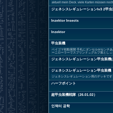
aktuell mein Deck. viele Karten müssen noch
ジェネシスレギュレーションlv3 2甲
Inzektor Insects
Inzektor
甲虫装機
ベイゴマ初動展開 手札にダンセルorセンチ
ーニローラーでスプリンド→グルフ落とし→ダン
ジェネシスレギュレーション甲虫装機(ハ
ジェネシスレギュレーション甲虫装機
ジェネシスレギュレーション用のデッキです
ハーフポイント
超甲虫装機戦隊（26.01.02）
인잭터 공학