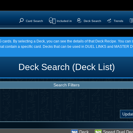
Card Search
Included in
Deck Search
Trends
TCG cards. By selecting a Deck, you can see the details of that Deck Recipe. You c
t contain a specific card. Decks that can be used in DUEL LINKS and MASTER DU
Deck Search (Deck List)
Search Filters
Deck
Speed Duel De