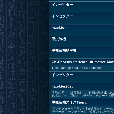
インゼクター
インゼクター
Inzektor
甲虫装機
甲虫装機騎甲虫
CK-Phoenix Perfekte Ultimative Mot
Deck-Vorlage Youtube CK-Princeton
インゼクター
inzekter2025
手数の多さで誤魔化して、最初の動き出しの
のものです。 家の中に転がってたカードを寄せ
甲虫装機スミスTierra
インゼクターからランク3光悪魔出してデモ
ラサーチ。 センチピードで多種のインゼクター