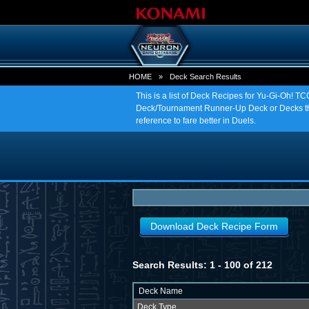
HOME
»
Deck Search Results
This is a list of Deck Recipes for Yu-Gi-Oh! 
Deck/Tournament Runner-Up Deck or Decks tha
reference to fare better in Duels.
Download Deck Recipe Form
Search Results: 1 - 100 of 212
Deck Name
Deck Type