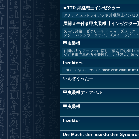
★TTD 絆継戦士インゼクター
タクティカルトライデッキ 絆継戦士インゼクタ
展開メモ付き甲虫装機【インゼクター
スモワ経路 ダグサーチ うらら→ズメ→グ 
ダグ ・パンクラ→ラディ、ズメイ→ダグ ・パン
甲虫装機
仲間の力をアーマーに宿して敵を打ち倒す中
ジする事で真の力を発揮し、より強大な敵へと
Inzektors
This is a yolo deck for those who want to test t
いんぜくったー
甲虫装機ディアベル
甲虫装機
Inzektor
Die Macht der insektoiden Synchroni