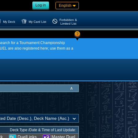
Log in
English
Forbidden &
My Deck
My Card List
Limited List
?
an search for a Tournament Championship
EL are also registered here; use them as a
∧
Deck Type /Date & Time of Last Update:
ck
DuelLinks
Master Duel