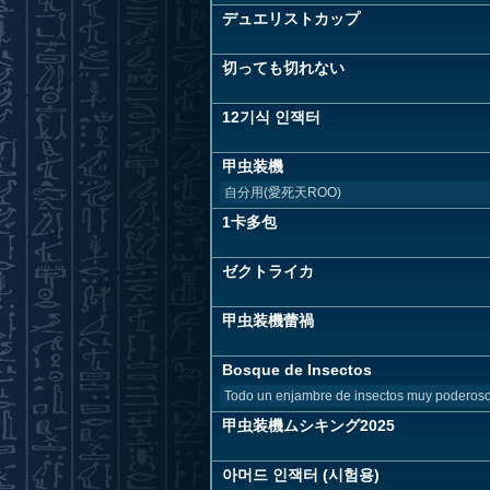
デュエリストカップ
切っても切れない
12기식 인잭터
甲虫装機
自分用(愛死天ROO)
1卡多包
ゼクトライカ
甲虫装機蕾禍
Bosque de Insectos
Todo un enjambre de insectos muy poderosos 
甲虫装機ムシキング2025
아머드 인잭터 (시험용)