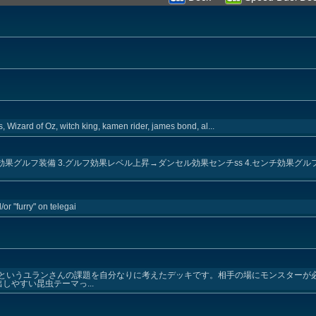
, Wizard of Oz, witch king, kamen rider, james bond, al...
セル効果グルフ装備 3.グルフ効果レベル上昇→ダンセル効果センチss 4.センチ効果グル
or "furry" on telegai
というユランさんの課題を自分なりに考えたデッキです。相手の場にモンスターが
しやすい昆虫テーマっ...