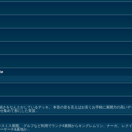
te
細さをなんとかしているデッキ。 本音の音を言えばお安くお手軽に展開力の高いデ
集めて形にした実質...
ンスミス展開。 グルフなど利用でランク4展開からキングレムリン、ナーガ。 レク
サーチ&墓地か...