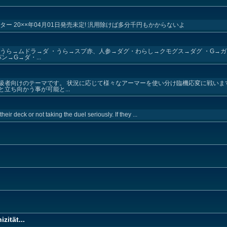
ー 20××年04月01日発売未定! 汎用除けば多分千円もかからないよ
】
うら→ムドラ→ダ ・うら→スプ赤、人参→ダグ・わらし→クモグス→ダグ ・G→ガ
→G→ダ・...
級者向けのテーマです。 状況に応じて様々なアーマーを使い分け臨機応変に戦いま
立ち向かう事が可能と...
heir deck or not taking the duel seriously. If they ...
zität...