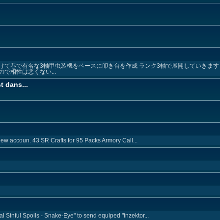
けて巷で有名な3軸甲虫装機をベースに叩き台を作成 ランク3軸で展開していきます
で相性は悪くない...
t dans...
new accoun. 43 SR Crafts for 95 Packs Armory Call...
al Sinful Spoils - Snake-Eye" to send equiped "inzektor...