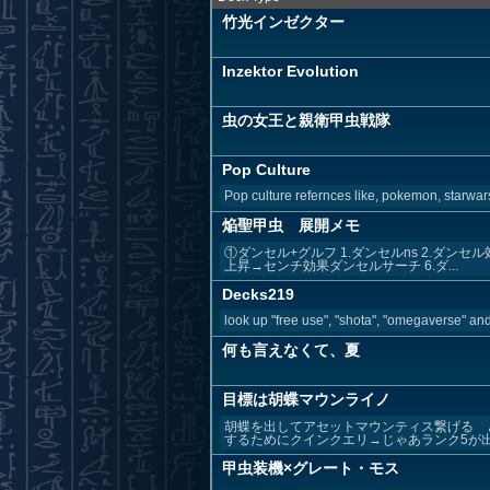
竹光インゼクター
Inzektor Evolution
虫の女王と親衛甲虫戦隊
Pop Culture
Pop culture refernces like, pokemon, starwars
焔聖甲虫 展開メモ
①ダンセル+グルフ 1.ダンセルns 2.ダン
上昇→センチ効果ダンセルサーチ 6.ダ...
Decks219
look up "free use", "shota", "omegaverse" and/
何も言えなくて、夏
目標は胡蝶マウンライノ
胡蝶を出してアセットマウンティス繋げる 
するためにクインクエリ→じゃあランク5が出
甲虫装機×グレート・モス