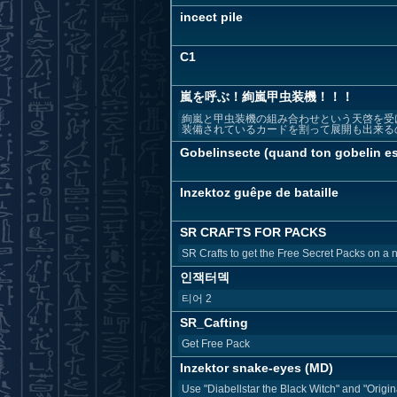
incect pile
C1
嵐を呼ぶ！絢嵐甲虫装機！！！
絢嵐と甲虫装機の組み合わせという天啓を受
装備されているカードを割って展開も出来るの
Gobelinsecte (quand ton gobelin es
Inzektoz guêpe de bataille
SR CRAFTS FOR PACKS
SR Crafts to get the Free Secret Packs on a 
인잭터덱
티어 2
SR_Cafting
Get Free Pack
Inzektor snake-eyes (MD)
Use "Diabellstar the Black Witch" and "Origin