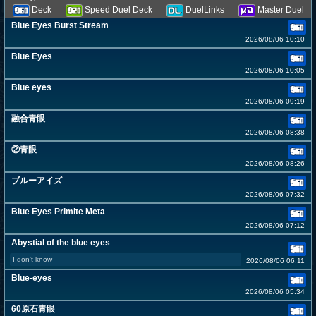
Deck
Speed Duel Deck
DuelLinks
Master Duel
Blue Eyes Burst Stream
2026/08/06 10:10
Blue Eyes
2026/08/06 10:05
Blue eyes
2026/08/06 09:19
融合青眼
2026/08/06 08:38
②青眼
2026/08/06 08:26
ブルーアイズ
2026/08/06 07:32
Blue Eyes Primite Meta
2026/08/06 07:12
Abystial of the blue eyes
I don't know
2026/08/06 06:11
Blue-eyes
2026/08/06 05:34
60原石青眼