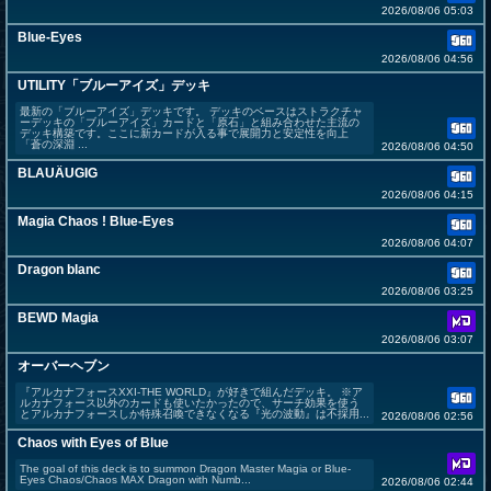
2026/08/06 05:03
Blue-Eyes
2026/08/06 04:56
UTILITY「ブルーアイズ」デッキ
最新の「ブルーアイズ」デッキです。 デッキのベースはストラクチャ
ーデッキの「ブルーアイズ」カードと「原石」と組み合わせた主流の
デッキ構築です。ここに新カードが入る事で展開力と安定性を向上
「蒼の深淵 ...
2026/08/06 04:50
BLAUÄUGIG
2026/08/06 04:15
Magia Chaos ! Blue-Eyes
2026/08/06 04:07
Dragon blanc
2026/08/06 03:25
BEWD Magia
2026/08/06 03:07
オーバーヘブン
『アルカナフォースXXI-THE WORLD』が好きで組んだデッキ。 ※ア
ルカナフォース以外のカードも使いたかったので、サーチ効果を使う
とアルカナフォースしか特殊召喚できなくなる『光の波動』は不採用...
2026/08/06 02:56
Chaos with Eyes of Blue
The goal of this deck is to summon Dragon Master Magia or Blue-
Eyes Chaos/Chaos MAX Dragon with Numb...
2026/08/06 02:44