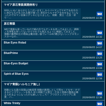
マギア原石青眼展開例有り
600いいね！ありがとうございます！ カイバーマンでマギアを出すの
に余計なものを入れる量が減った 原石からもマギアを出せるようにな
ったのでロマン全振りデッキになりました。 初動 賢士・乙女・祈
り・...
2026/08/05 14:36
原石青眼
MDで青眼を使っているので紙の方でもデッキを作ってみました。調和
ノ天球竜を持ってないのでそれでも戦えるように構築してみました。
覚醒の魔導剣士の理由は魔法使い族でレベル8の数少ないシンクロモン
スターなの...
2026/08/05 14:32
Blue Eyes Rolad
2026/08/05 14:07
BluePrime
2026/08/05 13:25
Blue-Eyes Budget
2026/08/05 13:08
Spirit of Blue Eyes
2026/08/05 12:58
マギア青眼(ハルモニア無し)
初動となる蒼の深淵は3枚採用 初動の嵩増しとして同カ－ドをサ－チで
きるビンゴマシ－ンを投入 祈り初動でも賢士・乙女と同様の盤面が構
えられるようになったのも嬉しいところ！ フワロス→プルリアに変
更、パ...
2026/08/05 12:36
White Trinity