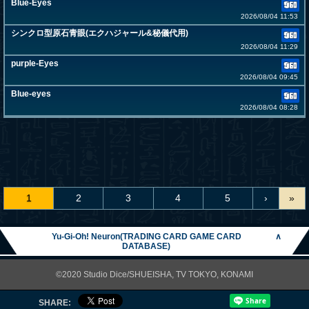
Blue-Eyes
2026/08/04 11:53
シンクロ型原石青眼(エクハジャール&秘儀代用)
2026/08/04 11:29
purple-Eyes
2026/08/04 09:45
Blue-eyes
2026/08/04 08:28
1
2
3
4
5
›
»
Yu-Gi-Oh! Neuron(TRADING CARD GAME CARD
∧
DATABASE)
©2020 Studio Dice/SHUEISHA, TV TOKYO, KONAMI
SHARE: