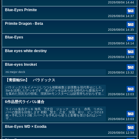
2026/08/04 14:44
Blue-Eyes Primite
2026/08/04 14:37
Primite Dragon - Beta
2026/08/04 14:35
Blue-Eyes
2026/08/04 14:14
Blue eyes white destiny
2026/08/04 13:58
Blue-eyes Invoket
mi mejor deck
2026/08/04 13:32
【青眼軸Sin】 パラドックス
パラドックスをイメージしつつも初動枚数と妨害数を現代寄せにした
Sinを活用したデッキです 「私のデッキはあらゆる時代から最強カード
を集めた別次元の領域」 現状Sinモンスターには妨害持ちがおらず並...
2026/08/04 13:03
6作品歴代ライバル連合
ライバル集合デッキ 海馬 万丈目 ジャック カイト 赤馬 リボル
バーの盤面を目指します 初動 賢士、乙女、深淵、祈り、ビンゴの13
枚＋手札コスト2枚 スパークを手札から使うと影響を受けるのはシー
ザ...
2026/08/04 13:03
Blue-Eyes WD × Exodia
2026/08/04 12:59