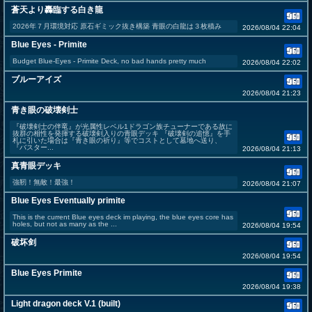
蒼天より轟臨する白き龍
2026年７月環境対応 原石ギミック抜き構築 青眼の白龍は３枚積み
2026/08/04 22:04
Blue Eyes - Primite
Budget Blue-Eyes - Primite Deck, no bad hands pretty much
2026/08/04 22:02
ブルーアイズ
2026/08/04 21:23
青き眼の破壊剣士
『破壊剣士の伴竜』が光属性レベル1ドラゴン族チューナーである故に
抜群の相性を発揮する破壊剣入りの青眼デッキ 『破壊剣の追憶』を手
札に引いた場合は『青き眼の祈り』等でコストとして墓地へ送り、
『バスター...
2026/08/04 21:13
真青眼デッキ
強靭！無敵！最強！
2026/08/04 21:07
Blue Eyes Eventually primite
This is the current Blue eyes deck im playing, the blue eyes core has
holes, but not as many as the ...
2026/08/04 19:54
破坏剑
2026/08/04 19:54
Blue Eyes Primite
2026/08/04 19:38
Light dragon deck V.1 (built)