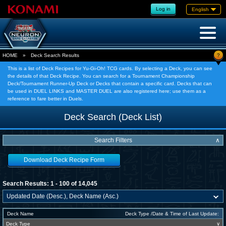
Log in
English
?
HOME
»
Deck Search Results
This is a list of Deck Recipes for Yu-Gi-Oh! TCG cards. By selecting a Deck, you can see
the details of that Deck Recipe. You can search for a Tournament Championship
Deck/Tournament Runner-Up Deck or Decks that contain a specific card. Decks that can
be used in DUEL LINKS and MASTER DUEL are also registered here; use them as a
reference to fare better in Duels.
Deck Search (Deck List)
Search Filters
∧
Download Deck Recipe Form
Search Results: 1 - 100 of 14,045
Deck Name
Deck Type /Date & Time of Last Update:
Deck Type
∨