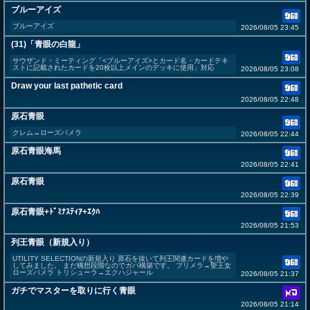
ブルーアイズ
ブルーアイズ
2026/08/05 23:45
(31)「青眼の白龍」
サウザンド・ミーティング「<ブルーアイズ>とカード名・カードテキ
ストに記載されたカードを20枚以上メインのデッキに使用」対応
2026/08/05 23:08
Draw your last pathetic card
2026/08/05 22:48
原石青眼
クレム→ローズパメラ
2026/08/05 22:44
原石青眼海馬
2026/08/05 22:41
原石青眼
2026/08/05 22:39
原石青眼+ﾄﾞﾐﾅｽﾃｨｱ+ｴｸﾊ
2026/08/05 21:53
列王青眼（新規入り）
UTILITY SELECTIONの新規入り 原石を抜いて列王関連カードを増や
してみました。 まだ構想段階なのでガバ構築です。 プリメラ→聖王女
ローズパメラ トリシューラ→エクハジャール
2026/08/05 21:37
ガチでマスターを取りに行く青眼
2026/08/05 21:14