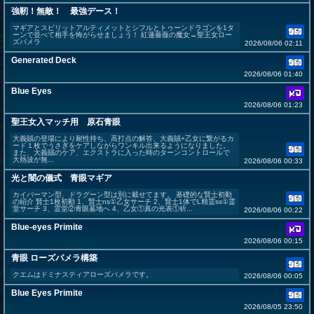
強靭！無敵！ 最強デース！
マギアとスピリットアルティメットとシフルとトゥーンドラゴンを1タ
ーンで並べて相手を怖がらせましょう！ 紅蓮薔薇の魔女→聖王女ロー
ズパメラ
2026/08/06 02:11
Generated Deck
2026/08/06 01:40
Blue Eyes
2026/08/06 01:23
聖王女入マッチ用 原石青眼
大義賊の登場により耐性持ち、高打点の解答、大義賊+乙女に繋がるカ
ード１枚でうさぎをケアしながらワンキル出来るようになりました。
また、大義賊のケア、エクストラに入った時のターンコントロールで
大熱波が無...
2026/08/06 00:33
光と闇の儀式 青眼マギア
カイバーマン型、ドラグーン型は別に載せてます。 基礎的な賢士初動
の紹介 賢士1枚初動 1、賢士ns①乙女サーチ 2、賢士1体でL精霊ss①霊
堂サーチ 3、霊堂②青眼墓地へ 4、乙女①真の光表①祈...
2026/08/06 00:22
Blue-eyes Primite
2026/08/06 00:15
青眼 ローズパメラ構築
クエムはドミナスティアローズパメラです。
2026/08/06 00:05
Blue Eyes Primite
2026/08/05 23:50