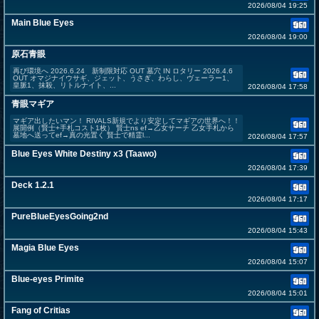
2026/08/04 19:25
Main Blue Eyes
2026/08/04 19:00
原石青眼
再び環境へ 2026.6.24 新制限対応 OUT 墓穴 IN ロタリー 2026.4.6
OUT オマジナイウサギ、ジェット、うさぎ、わらし、ヴェーラー1、
皇脈1、抹殺、リトルナイト、...
2026/08/04 17:58
青眼マギア
マギア出したいマン！ RIVALS新規でより安定してマギアの世界へ！！
展開例（賢士+手札コスト1枚） 賢士ns ef→乙女サーチ 乙女手札から
墓地へ送ってef→真の光置く 賢士で精霊l...
2026/08/04 17:57
Blue Eyes White Destiny x3 (Taawo)
2026/08/04 17:39
Deck 1.2.1
2026/08/04 17:17
PureBlueEyesGoing2nd
2026/08/04 15:43
Magia Blue Eyes
2026/08/04 15:07
Blue-eyes Primite
2026/08/04 15:01
Fang of Critias