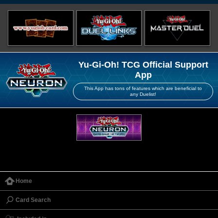
Yu-Gi-Oh! TCG Official Support
App
This App has tons of features which are beneficial to
any Duelist!
Home
Card Search