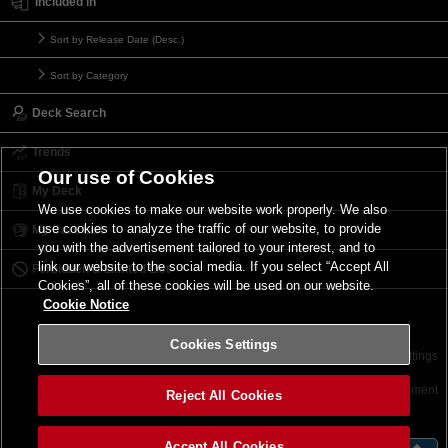
Included in
Sort by Release Date (Desc.)
Sort by Category
Deck Search
Trends
Our use of Cookies
My Deck
We use cookies to make our website work properly. We also
use cookies to analyze the traffic of our website, to provide
My Card List
you with the advertisement tailored to your interest, and to
link our website to the social media. If you select “Accept All
Forbidden & Limited List
Cookies”, all of these cookies will be used on our website.
Cookie Notice
Cookies Settings
Contact
Terms of Use
Terms of Use
Cookies Settings
©2026 Konami Digital Entertainment
Reject All Cookies
Accept All Cookies