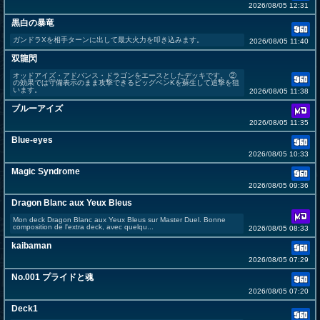
2026/08/05 12:31
黒白の暴竜
ガンドラXを相手ターンに出して最大火力を叩き込みます。
2026/08/05 11:40
双龍閃
オッドアイズ・アドバンス・ドラゴンをエースとしたデッキです。 ②
の効果では守備表示のまま攻撃できるビッグベンKを蘇生して追撃を狙
います。
2026/08/05 11:38
ブルーアイズ
2026/08/05 11:35
Blue-eyes
2026/08/05 10:33
Magic Syndrome
2026/08/05 09:36
Dragon Blanc aux Yeux Bleus
Mon deck Dragon Blanc aux Yeux Bleus sur Master Duel. Bonne
composition de l'extra deck, avec quelqu...
2026/08/05 08:33
kaibaman
2026/08/05 07:29
No.001 プライドと魂
2026/08/05 07:20
Deck1