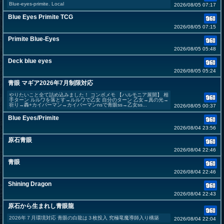
Blue-eyes-primite. Local
2026/08/05 07:17
Blue Eyes Primite TCG
2026/08/05 07:15
Primite Blue-Eyes
2026/08/05 05:48
Deck blue eyes
2026/08/05 05:24
青眼 マギア2026年7月制限対応
やりたいこと全て詰め込みました！ コンボメモ 【ハルモニア展開】 相
手ターン ルルワを落とす→ルルワで乙女 自分のターン 乙女→真の光→
祈り→轟+カイバーマン→カイバーマンnsで青眼ss→乙女ss...
2026/08/05 00:37
Blue Eyes/Primite
2026/08/04 23:56
原石青眼
2026/08/04 22:46
青眼
2026/08/04 22:46
Shining Dragon
2026/08/04 22:43
原石から生まれし青眼龍
2026年７月環境対応 青眼の白龍は３枚投入 究極竜魔導師入り構築
2026/08/04 22:04