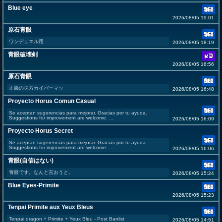
Blue eye
2026/08/05 19:01
原石青眼
ワンデュエル用
2026/08/05 18:19
青眼破壊剣
2026/08/05 16:56
原石青眼
正義の味方カイバーマッ
2026/08/05 16:48
Proyecto Horus Comun Casual
Se aceptan sugerencias para mejorar. Gracias por tu ayuda.
Suggestions for improvement are welcome. ...
2026/08/05 16:09
Proyecto Horus Secret
Se aceptan sugerencias para mejorar. Gracias por tu ayuda.
Suggestions for improvement are welcome. ...
2026/08/05 16:06
青眼(自信はない)
青眼です。なんと言おうと。
2026/08/05 15:24
Blue Eyes-Primite
2026/08/05 15:23
Tenpai Primite aux Yeux Bleus
Tenpai dragon + Primite + Yeux Bleu - Post Banlist
2026/08/05 14:51