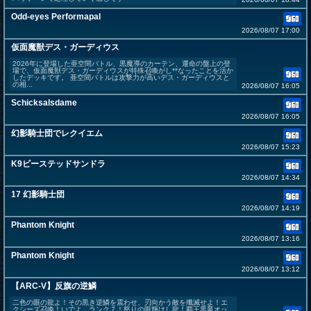
Odd-eyes Performapal
2026/08/07 17:00
仮面魔獣デス・ガーディウス
2026年に登場した亜空間バトル、黒魔導のカーテン、運命の盤上の登
場で、仮面魔獣デス・ガーディウスが特殊召喚がし**なったことを活か
したデッキです。 亜空間バトルは攻撃力が高いデス・ガーディウスと
の相...
2026/08/07 16:05
Schicksalsdame
2026/08/07 16:05
幻影騎士団でレクイエム
2026/08/07 15:23
K9ビーステッドサンドラ
2026/08/07 14:34
17 幻影騎士団
2026/08/07 14:19
Phantom Knight
2026/08/07 13:16
Phantom Knight
2026/08/07 13:12
【ARC-V】反旗の逆鱗
二色の眼の龍よ！その黒き逆鱗を震わせ、刃向かう敵を殲滅せよ！エ
クシーズ召喚！いでよ、ランク７！怒りの眼輝けし龍！覇王黒竜オッ