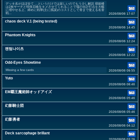
デッキ名がほぼ全て …というだけでは寂しいのでもう少し解説 寝姫楼
は2枚サーチと特殊召喚をキメさせてくれることで場の合計打点を大幅
に増やせる上、締めに戦華(主に孫謀)のコストとして骨まで使える名誉
戦...
2026/08/06 17:07
chaos deck V.1 (being tested)
2026/08/06 14:45
Phantom Knights
2026/08/06 12:24
팬텀나이츠
2026/08/06 12:22
Odd-Eyes Showtime
Missing a few cards
2026/08/06 09:55
Yuto
2026/08/06 08:46
EM覇王魔術師オッドアイズ
2026/08/06 05:46
幻影騎士団
2026/08/06 05:46
幻影勇者
2026/08/06 04:12
Deck sarcophage brillant
2026/08/06 03:26