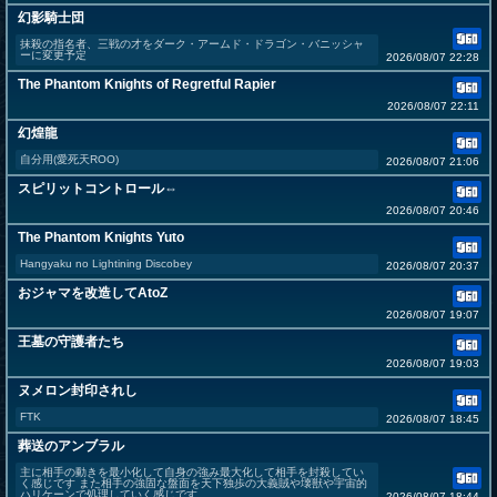
幻影騎士団
抹殺の指名者、三戦の才をダーク・アームド・ドラゴン・バニッシャ
ーに変更予定
2026/08/07 22:28
The Phantom Knights of Regretful Rapier
2026/08/07 22:11
幻煌龍
自分用(愛死天ROO)
2026/08/07 21:06
スピリットコントロール⇔
2026/08/07 20:46
The Phantom Knights Yuto
Hangyaku no Lightining Discobey
2026/08/07 20:37
おジャマを改造してAtoZ
2026/08/07 19:07
王墓の守護者たち
2026/08/07 19:03
ヌメロン封印されし
FTK
2026/08/07 18:45
葬送のアンブラル
主に相手の動きを最小化して自身の強み最大化して相手を封殺してい
く感じです また相手の強固な盤面を天下独歩の大義賊や壊獣や宇宙的
ハリケーンで処理していく感じです
2026/08/07 18:44