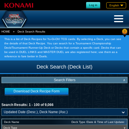
Log in
English
?
HOME
»
Deck Search Results
This is a list of Deck Recipes for Yu-Gi-Oh! TCG cards. By selecting a Deck, you can see
the details of that Deck Recipe. You can search for a Tournament Championship
Deck/Tournament Runner-Up Deck or Decks that contain a specific card. Decks that can
be used in DUEL LINKS and MASTER DUEL are also registered here; use them as a
reference to fare better in Duels.
Deck Search (Deck List)
Search Filters
∧
Download Deck Recipe Form
Search Results: 1 - 100 of 9,066
Deck Name
Deck Type /Date & Time of Last Update:
Deck Type
∨