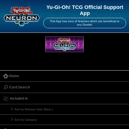
Yu-Gi-Oh! TCG Official Support
App
This App has tons of features which are beneficial to
any Duelist!
Home
Card Search
Included in
Sort by Release Date (Desc.)
Sort by Category