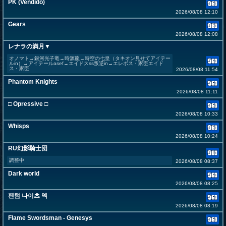
PK (Vendido)
2026/08/08 12:10
Gears
2026/08/08 12:08
レナラの満月▼
オノマト→銀河光子竜→時源龍→時空の七皇（タキオン見せてアイテー
ルin）→アイテールasef→エイドスss叛逆in→エレボス・家臣エイド
ス・家臣
2026/08/08 11:54
Phantom Knights
2026/08/08 11:11
□ Opressive □
2026/08/08 10:33
Whisps
2026/08/08 10:24
RU幻影騎士団
調整中
2026/08/08 08:37
Dark world
2026/08/08 08:25
펜텀 나이츠 덱
2026/08/08 08:19
Flame Swordsman - Genesys