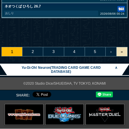
ネオつくば ひろし 26.7
おしり
2026/08/06 00:24
1
2
3
4
5
›
»
Yu-Gi-Oh! Neuron(TRADING CARD GAME CARD
∧
DATABASE)
©2020 Studio Dice/SHUEISHA, TV TOKYO, KONAMI
SHARE: