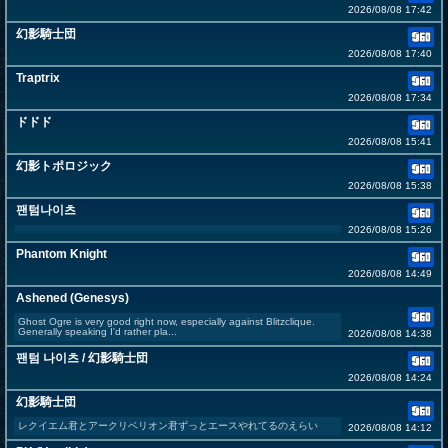
2026/08/08 17:42
幻影騎士団
2026/08/08 17:40
Traptrix
2026/08/08 17:34
ドドド
2026/08/08 15:41
幻影トポロジック
2026/08/08 15:38
팬텀나이츠
2026/08/08 15:26
Phantom Knight
2026/08/08 14:49
Ashened (Genesys)
Ghost Ogre is very good right now, especially against Blitzclique.
Generally speaking I'd rather pla...
2026/08/08 14:38
팬텀 나이츠 / 幻影騎士団
2026/08/08 14:24
幻影騎士団
レクイエム君とアークリベリオン君ずっとエースやれてるのえらい
2026/08/08 14:12