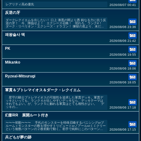
レアリティ高め優先
2026/08/07 00:41
反逆の牙
ダークレクイエムを出したい！ 口上 漆黒の闇より愚 鈍なる力に抗う反
逆の牙！ 今、降臨せよ！ エクシーズ召喚！ 現れろ、ランク4！
ダーク・リベリオン・エクシーズ・ドラゴン！ 煉獄の底より、未だ...
2026/08/06 23:36
패왕술사 덱
2026/08/06 21:42
PK
2026/08/06 19:55
Mikanko
2026/08/06 18:06
Ryzeal-Mitsurugi
2026/08/06 18:05
軍貫＆プトレマイオス＆ダーク・レクイエム
星守の騎士プトレマイオスの可能性を追求した軍貫デッキ。軍貫デ
ッキといっても、ランク４が出しやすいデッキなら、デッキテーマは
それでもよい。が、ランク５に触れる軍貫はとても相性がよい。 デ
ッキの...
2026/08/06 17:18
幻影RR 展開ルート付き
〜〜〜初動〜〜〜 手札のモンスターを特殊召喚するバニシングorブ
ルーム＋モンスターの数を増やすトリビュートorノアールorミミクリー
という複数パターンの２枚初動で動く。初手で純粋にこのパターン...
2026/08/06 17:15
兵どもが夢の跡