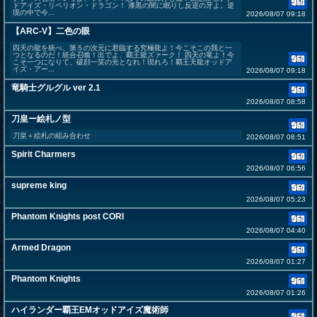
ドアイズ・リベリオン・ドラゴン！ 漆黒の闇に眠りし反逆の牙よ。逆
境の中で今...
2026/08/07 09:18
【ARC-V】二色の眼
四天の龍を統べ、第５の次元に君臨する究極龍よ！今こそこの我と一
つとなるのだ！統合召喚！出でよ、覇王龍ズァーク！ 四天の竜よ！今
こそ一つになりて、破顔一笑の光となれ！現れろ！覇王天龍オッドア
イズ・アー...
2026/08/07 09:18
竜騎士グルグル ver 2.1
2026/08/07 08:58
刀皇ー絵札ノ型
刀皇＋絵札の組み合わせ
2026/08/07 08:51
Spirit Charmers
2026/08/07 06:56
supreme king
2026/08/07 05:23
Phantom Knights post CORI
2026/08/07 04:40
Armed Dragon
2026/08/07 01:27
Phantom Knights
2026/08/07 01:26
ハイランダー覇王EMオッドアイズ魔術師