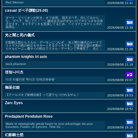
Red Sleeves
2026/08/08 21:41
casual ダベ子讃歌(26.08)
ダーク・リベリオンが好き。オフ会用。 四天ダベ子、信じてるから
な。 ダベ子、信じてた！！！ 融合次元は許せないのでオピョオを出張
させます。 キャラデッキを意識してるため、ベイゴマとタケトンボの
採用を...
2026/08/08 21:39
光と闇と死の儀式
幻影騎士団からスカル・デーモンにつなぎ、 光と闇の儀式のカードで
リトマスの死の剣士をサポートするデッキです。 幻影騎士団の初動か
らケルビーニ→魔サイの戦士でスカル・デーモンで準備完了。 光と...
2026/08/08 21:26
phantom knights tri axis
deck phantom
2026/08/08 21:18
팬텀나이츠
다크 리벨리온 엑시즈 드래곤@@@
2026/08/08 20:07
御巫伝姫
【テールズオブ妖精伝姫】って誰でもつけれるやん！
2026/08/08 18:53
Zarc Eyes
2026/08/08 18:52
Predaplant Pendulum Rose
Made to strategically wreak havoc to your advantage via your
Counters, Fusion, or Synchro. Time for ...
2026/08/08 18:18
幻影騎士団