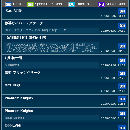
Deck
Speed Duel Deck
DuelLinks
Master Duel
ダムド幻影
2026/08/09 00:14
教導サイバー・ズァーク
ズァークやダークエンドの召喚を目指すデッキ
2026/08/09 00:10
【幻影騎士団】霧幻の剣製
☆祝！100いいね！突破に感謝！ ☆デッキコンセプト 体は剣で出来て
いる。 ただ一度の敗走もなく、ただ一度の理解もされない。 担い手は
1人、幻の丘で鍛を打つ！ ならば、生涯に意味は不要ず。 この体は...
2026/08/09 00:09
幻影騎士団
幻影騎士団
2026/08/08 23:57
雷盟-ブリッツクリーク
2026/08/08 22:28
Mitsurugi
2026/08/08 22:19
Phantom Knights
2026/08/08 21:55
Phantom Knights
Black Sleeves
2026/08/08 21:44
Odd-Eyes