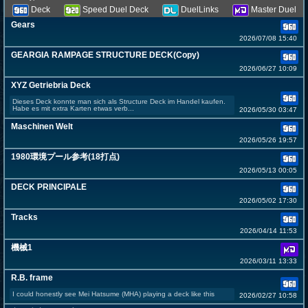
Deck
Speed Duel Deck
DuelLinks
Master Duel
Gears
2026/07/08 15:40
GEARGIA RAMPAGE STRUCTURE DECK(Copy)
2026/06/27 10:09
XYZ Getriebria Deck
Dieses Deck konnte man sich als Structure Deck im Handel kaufen.
Habe es mit extra Karten etwas verb...
2026/05/30 03:47
Maschinen Welt
2026/05/26 19:57
1980環境プール参考(18打点)
2026/05/13 00:05
DECK PRINCIPALE
2026/05/02 17:30
Tracks
2026/04/14 11:53
機械1
2026/03/11 13:33
R.B. frame
I could honestly see Mei Hatsume (MHA) playing a deck like this
2026/02/27 10:58