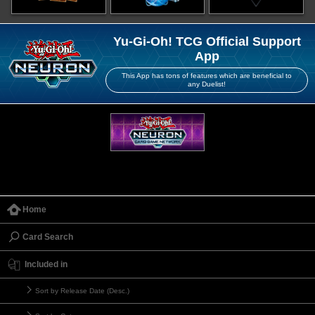
Yu-Gi-Oh! TCG Official Support
App
This App has tons of features which are beneficial to
any Duelist!
Home
Card Search
Included in
Sort by Release Date (Desc.)