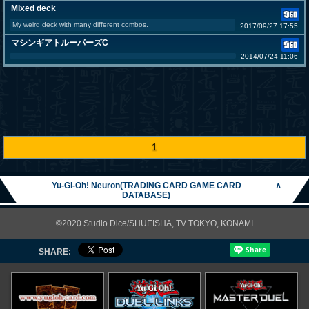
Mixed deck
My weird deck with many different combos.
2017/09/27 17:55
マシンギアトルーパーズC
2014/07/24 11:06
1
Yu-Gi-Oh! Neuron(TRADING CARD GAME CARD
∧
DATABASE)
©2020 Studio Dice/SHUEISHA, TV TOKYO, KONAMI
SHARE: