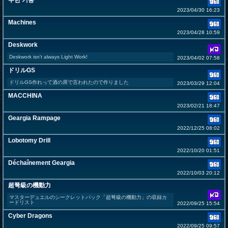
무한 기동
2023/04/30 16:23
Machines
2023/04/28 10:59
Deskwork
Deskwork isn't always Light Work!
2023/04/02 07:58
ドリルGS
ドリルGS作れって酒の席で言われたので作りました
2023/03/29 12:04
MACCHINA
2023/02/21 18:47
Geargia Rampage
2022/12/25 08:02
Lobotomy Drill
2022/10/20 01:51
Déchaînement Geargia
2022/10/03 20:12
超弩級の機動力
マスターデュエルのシークレットパック「超弩級の機動力」の収録カ
ードリスト
2022/09/25 15:54
Cyber Dragons
2022/09/25 09:57