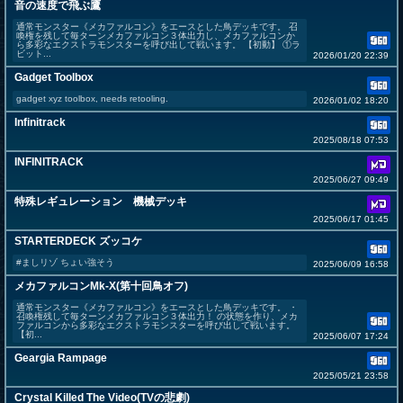
音の速度で飛ぶ鷹
通常モンスター《メカファルコン》をエースとした鳥デッキです。 召
喚権を残して毎ターンメカファルコン３体出力し、メカファルコンか
ら多彩なエクストラモンスターを呼び出して戦います。 【初動】 ①ラ
ビット...
2026/01/20 22:39
Gadget Toolbox
gadget xyz toolbox, needs retooling.
2026/01/02 18:20
Infinitrack
2025/08/18 07:53
INFINITRACK
2025/06/27 09:49
特殊レギュレーション 機械デッキ
2025/06/17 01:45
STARTERDECK ズッコケ
#ましリゾ ちょい強そう
2025/06/09 16:58
メカファルコンMk-X(第十回鳥オフ)
通常モンスター《メカファルコン》をエースとした鳥デッキです。 ・
召喚権残して毎ターンメカファルコン３体出力！ の状態を作り、メカ
ファルコンから多彩なエクストラモンスターを呼び出して戦います。
【初...
2025/06/07 17:24
Geargia Rampage
2025/05/21 23:58
Crystal Killed The Video(TVの悲劇)