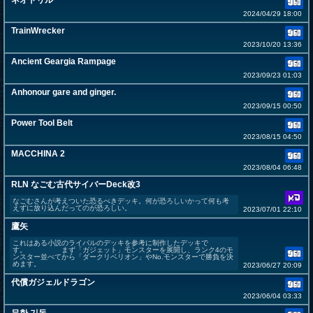
ネオドリル
2024/04/29 18:00
TrainWrecker
2023/10/20 13:36
Ancient Geargia Rampage
2023/09/23 01:03
Anhonour gare and ginger.
2023/09/15 00:50
Power Tool Belt
2023/08/15 04:50
MACCHINA 2
2023/08/04 06:48
RLN なごむ古代サイバーDeck改3
なごむさんが考えついた恐るべきデッキ。何が恐ろしいかって何も考
えずに放り込んだってのが恐ろしい。
2023/07/01 22:10
鷹矢
これはある小説のライバルのデッキを参考に制作したデッキで
す。 まず「ガジェット」モンスターを展開し、ランク4のモ
ンスター並べてから「ダークリベリオン」やNo.モンスターで勝負を決
めます。
2023/06/27 20:09
代償ガジェルドラゴン
2023/06/04 03:33