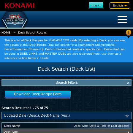
Log in
English
?
HOME
»
Deck Search Results
This is a list of Deck Recipes for Yu-Gi-Oh! TCG cards. By selecting a Deck, you can see
the details of that Deck Recipe. You can search for a Tournament Championship
Deck/Tournament Runner-Up Deck or Decks that contain a specific card. Decks that can
be used in DUEL LINKS and MASTER DUEL are also registered here; use them as a
reference to fare better in Duels.
Deck Search (Deck List)
Search Filters
∧
Download Deck Recipe Form
Search Results: 1 - 75 of 75
Deck Name
Deck Type /Date & Time of Last Update:
Deck Type
∨