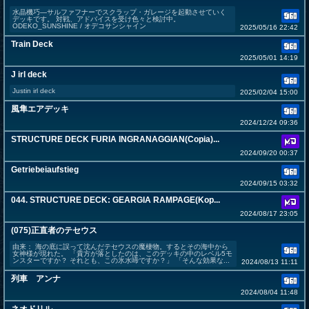
水晶機巧―サルファフナーでスクラップ・ガレージを起動させていく
デッキです。 対戦、アドバイスを受け色々と検討中。
ODEKO_SUNSHINE / オデコサンシャイン
2025/05/16 22:42
Train Deck
2025/05/01 14:19
J irl deck
Justin irl deck
2025/02/04 15:00
風隼エアデッキ
2024/12/24 09:36
STRUCTURE DECK FURIA INGRANAGGIAN(Copia)...
2024/09/20 00:37
Getriebeiaufstieg
2024/09/15 03:32
044. STRUCTURE DECK: GEARGIA RAMPAGE(Kop...
2024/08/17 23:05
(075)正直者のテセウス
由来： 海の底に誤って沈んだテセウスの魔棲物。するとその海中から
女神様が現れた。 「貴方が落としたのは、このデッキの中のレベル5モ
ンスターですか？ それとも、この氷水啼ですか？」 「そんな効果な...
2024/08/13 11:11
列車 アンナ
2024/08/04 11:48