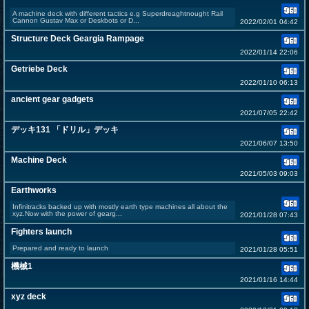
A machine deck with different tactics e.g Superdreaghtnought Rail
Cannon Gustav Max or Deskbots or D...
2022/02/01 04:42
Structure Deck Geargia Rampage
2022/01/14 22:06
Getriebe Deck
2022/01/10 06:13
ancient gear gadgets
2021/07/05 22:42
デッキ131 「ドリル」デッキ
2021/06/07 13:50
Machine Deck
2021/05/03 09:03
Earthworks
Infinitracks backed up with mostly earth type machines all about the
xyz.Now with the power of gearg...
2021/01/28 07:43
Fighters launch
Prepared and ready to launch
2021/01/28 05:51
機械1
2021/01/16 14:44
xyz deck