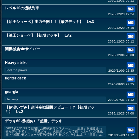
2020/12/31 09:12
レベル10の機械列車
2020/12/23 19:24
【油圧ショーベ】出力全開！！【最強デッキ】 Lv.3
2020/12/20 05:16
【油圧ショーベ】【初期デッキ】 Lv.2
2020/12/20 05:12
闇機械族sinサイバー
2020/12/04 23:08
Heavy strike
Feel the power
2020/11/09 02:35
fighter deck
2020/08/03 22:25
geargia
chimamy
2020/07/31 21:12
【伊澄いずみ】超時空戦闘機デビュー！？【初期デッ
キ】 Lv.2
2019/12/23 04:08
デッキ60 機械族＋「超量」デッキ
DP21及びLVP2で登場した機械族モンスターと、「超量」を組み合わ
せたデッキです。 「緊急ダイヤ」の効果によって様々なレベルの機械
族・地属性モンスターが特殊召喚できるので、それにより「超量」エ...
2018/12/03 11:12