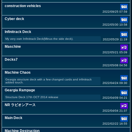
construction vehicles
2022/09/25 07:59
Cyber deck
2022/05/30 10:58
Infinitrack Deck
My very own Infinitrack Deck(Minus the side deck).
2022/05/29 11:19
Maschine
2022/05/21 05:09
Decks7
2022/05/08 04:56
Machine Chaos
Geargia structure deck with a few changed cards and infinitrack
added touch.
2022/04/24 09:30
Geargia Rampage
Structure Deck 17th OCT 2014 release
2022/04/09 04:21
NR ラビオンアース
2022/04/04 21:37
Main Deck
2022/02/22 16:55
Machine Destruction