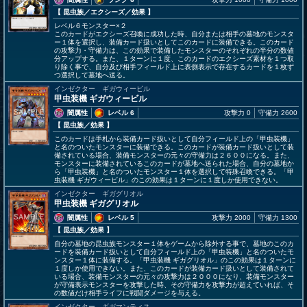
【 昆虫族
／エクシーズ／効果
】
レベル６モンスター×２
このカードがエクシーズ召喚に成功した時、自分または相手の墓地のモンスタ
ー１体を選択し、装備カード扱いとしてこのカードに装備できる。このカード
の攻撃力・守備力は、この効果で装備したモンスターのそれぞれの半分の数値
分アップする。また、１ターンに１度、このカードのエクシーズ素材を１つ取
り除く事で、自分及び相手フィールド上に表側表示で存在するカードを１枚ず
つ選択して墓地へ送る。
インゼクター ギガウィービル
甲虫装機 ギガウィービル
闇属性
レベル 6
攻撃力 0
守備力 2600
【 昆虫族
／効果
】
このカードは手札から装備カード扱いとして自分フィールド上の「甲虫装機」
と名のついたモンスターに装備できる。このカードが装備カード扱いとして装
備されている場合、装備モンスターの元々の守備力は２６００になる。また、
モンスターに装備されているこのカードが墓地へ送られた場合、自分の墓地か
ら「甲虫装機」と名のついたモンスター１体を選択して特殊召喚できる。「甲
虫装機 ギガウィービル」のこの効果は１ターンに１度しか使用できない。
インゼクター ギガグリオル
甲虫装機 ギガグリオル
闇属性
レベル 5
攻撃力 2000
守備力 1300
【 昆虫族
／効果
】
自分の墓地の昆虫族モンスター１体をゲームから除外する事で、墓地のこのカ
ードを装備カード扱いとして自分フィールド上の「甲虫装機」と名のついたモ
ンスター１体に装備する。「甲虫装機 ギガグリオル」のこの効果は１ターンに
１度しか使用できない。また、このカードが装備カード扱いとして装備されて
いる場合、装備モンスターの元々の攻撃力は２０００になり、装備モンスター
が守備表示モンスターを攻撃した時、その守備力を攻撃力が超えていれば、そ
の数値だけ相手ライフに戦闘ダメージを与える。
インゼクター ギガマンティス