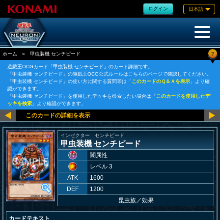
ログイン
日本語
?
ホーム
»
甲虫装機 センチピード
遊戯王OCGカード「甲虫装機 センチピード」のカード詳細です。
「甲虫装機 センチピード」の遊戯王OCG公式ルールはこちらのページで確認してください。
「甲虫装機 センチピード」の使い方に関する質問等は「
このカードのＱ＆Ａを表示
」より確
認ができます。
「甲虫装機 センチピード」を使用したデッキを検索したい場合は「
このカードを使用したデ
ッキを検索
」より確認ができます。
インゼクター センチピード
甲虫装機 センチピード
闇属性
レベル 3
ATK
1600
DEF
1200
昆虫族
／
効果
カードテキスト