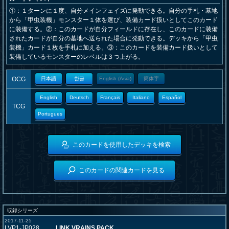
①：１ターンに１度、自分メインフェイズに発動できる。自分の手札・墓地
から「甲虫装機」モンスター１体を選び、装備カード扱いとしてこのカード
に装備する。②：このカードが自分フィールドに存在し、このカードに装備
されたカードが自分の墓地へ送られた場合に発動できる。デッキから「甲虫
装機」カード１枚を手札に加える。③：このカードを装備カード扱いとして
装備しているモンスターのレベルは３つ上がる。
OCG
日本語
한글
English (Asia)
簡体字
English
Deutsch
Français
Italiano
Español
TCG
Portugues
このカードを使用したデッキを検索
このカードの関連カードを見る
収録シリーズ
2017-11-25
LVP1-JP028
LINK VRAINS PACK