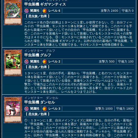
甲虫装機 ギガマンティス
闇属性
レベル 6
攻撃力 2400
守備力 0
【 昆虫族
／効果
】
このカード名の③の効果は１ターンに１度しか使用できない。①：自分フィー
ルドの「甲虫装機」モンスター１体を対象として発動できる。このカードを手
札から装備カード扱いとしてその自分の「甲虫装機」モンスターに装備する。
②：このカードを装備カード扱いとして装備しているモンスターの元々の攻撃
力は２４００になる。③：モンスターに装備されているこのカードが墓地へ送
られた場合、「甲虫装機 ギガマンティス」以外の自分の墓地の「甲虫装機」モ
ンスター１体を対象として発動できる。そのモンスターを特殊召喚する。
インゼクター グルフ
甲虫装機 グルフ
闇属性
レベル 2
攻撃力 500
守備力 100
【 昆虫族
／効果
】
１ターンに１度、自分の手札・墓地から「甲虫装機」と名のついたモンスター
１体を装備カード扱いとしてこのカードに装備できる。このカードが装備カー
ド扱いとして装備されている場合、装備モンスターのレベルは２つ上がり、攻
撃力・守備力はこのカードのそれぞれの数値分アップする。また、装備カード
扱いとして装備されているこのカードを墓地へ送る事で、自分フィールド上の
モンスター１体を選択し、レベルを２つまで上げる。
インゼクター ダンセル
甲虫装機 ダンセル
闇属性
レベル 3
攻撃力 1000
守備力 1800
【 昆虫族
／効果
】
①：１ターンに１度、自分メインフェイズに発動できる。自分の手札・墓地か
ら「甲虫装機」モンスター１体を選び、装備カード扱いとしてこのカードに装
備する。②：このカードが自分フィールドに存在し、このカードに装備された
カードが自分の墓地へ送られた場合に発動できる。デッキから「甲虫装機 ダン
セル」以外の「甲虫装機」モンスター１体を特殊召喚する。③：このカードを