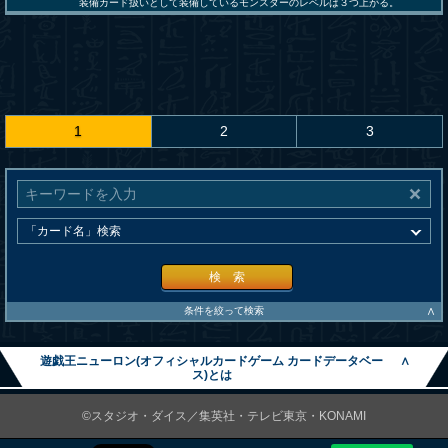
装備カード扱いとして装備しているモンスターのレベルは３つ上がる。
1
2
3
検 索
∧
条件を絞って検索
遊戯王ニューロン(オフィシャルカードゲーム カードデータベー
∧
ス)とは
©スタジオ・ダイス／集英社・テレビ東京・KONAMI