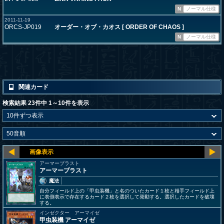
N
ノーマル仕様
2011-11-19
ORCS-JP019
オーダー・オブ・カオス [ ORDER OF CHAOS ]
N
ノーマル仕様
関連カード
検索結果 23件中 1～10件を表示
アーマーブラスト
アーマーブラスト
魔法
自分フィールド上の「甲虫装機」と名のついたカード１枚と相手フィールド上
に表側表示で存在するカード２枚を選択して発動する。選択したカードを破壊
する。
インゼクター アーマイゼ
甲虫装機 アーマイゼ