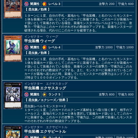
闇属性
レベル 3
攻撃力 200
守備力 600
【 昆虫族
／効果
】
１ターンに１度、自分の手札・墓地から「甲虫装機」と名のついたモンスター
１体を装備カード扱いとしてこのカードに装備できる。このカードが装備カー
ド扱いとして装備されている場合、装備モンスターのレベルは３つ上がり、攻
撃力・守備力はこのカードのそれぞれの数値分アップする。装備モンスターが
破壊される場合、代わりにこのカードを破壊できる。
インゼクター ウィーグ
甲虫装機 ウィーグ
闇属性
レベル 4
攻撃力 1000
守備力 1000
【 昆虫族
／効果
】
１ターンに１度、自分の手札・墓地から「甲虫装機」と名のついたモンスター
１体を装備カード扱いとしてこのカードに装備できる。このカードが装備カー
ド扱いとして装備されている場合、装備モンスターの攻撃力・守備力はこのカ
ードのそれぞれの数値分アップする。また、モンスターに装備されているこの
カードが墓地へ送られた時、装備していたモンスターの攻撃力はエンドフェイ
ズ時まで１０００ポイントアップする。
インゼクター エクサスタッグ
甲虫装機 エクサスタッグ
闇属性
ランク 5
攻撃力 800
守備力 800
【 昆虫族
／エクシーズ／効果
】
昆虫族レベル５モンスター×２
１ターンに１度、このカードのエクシーズ素材を１つ取り除く事で、相手のフ
ィールド上・墓地のモンスター１体を選択して装備カード扱いとしてこのカー
ドに装備する。このカードの攻撃力・守備力は、この効果で装備したモンスタ
ーのそれぞれの半分の数値分アップする。
インゼクター エクサビートル
甲虫装機 エクサビートル
闇属性
ランク 6
攻撃力 1000
守備力 1000