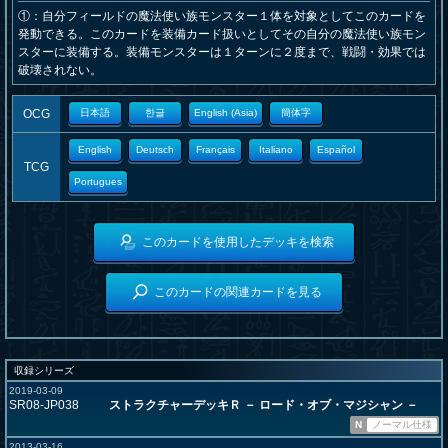
①：自分フィールドの魔法使い族モンスター１体を対象としてこのカードを
発動できる。このカードを装備カード扱いとしてその自分の魔法使い族モン
スターに装備する。装備モンスターは１ターンに２度まで、戦闘・効果では
破壊されない。
OCG
日本語
한글
English (Asia)
簡体字
English
Deutsch
Français
Italiano
Español
TCG
Portugues
このカードを使用したデッキを検索
このカードの関連カードを見る
収録シリーズ
2019-03-09
SR08-JP038
ストラクチャーデッキＲ － ロード・オブ・マジシャン －
N
ノーマル仕様
2013-03-16