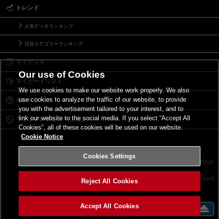
トレンド
人気デッキランキング
注目カテゴリーランキング
マイデッキ
Our use of Cookies
マイカードリスト
We use cookies to make our website work properly. We also
use cookies to analyze the traffic of our website, to provide
Ｑ＆Ａ
you with the advertisement tailored to your interest, and to
link our website to the social media. If you select “Accept All
リミットレギュレーション
Cookies”, all of these cookies will be used on our website.
Cookie Notice
Cookies Settings
お問い合わせ
ご利用規約
サイトポリシー
Cookies Settings
©2026 Konami Digital Entertainment
Reject All Cookies
Accept All Cookies