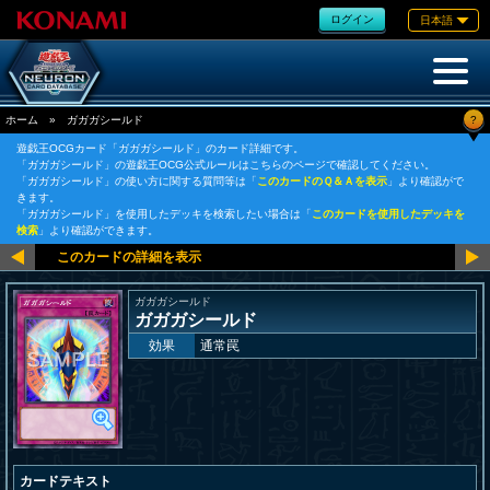
ログイン
日本語
?
ホーム
»
ガガガシールド
遊戯王OCGカード「ガガガシールド」のカード詳細です。
「ガガガシールド」の遊戯王OCG公式ルールはこちらのページで確認してください。
「ガガガシールド」の使い方に関する質問等は「
このカードのＱ＆Ａを表示
」より確認がで
きます。
「ガガガシールド」を使用したデッキを検索したい場合は「
このカードを使用したデッキを
検索
」より確認ができます。
ガガガシールド
ガガガシールド
効果
通常罠
カードテキスト