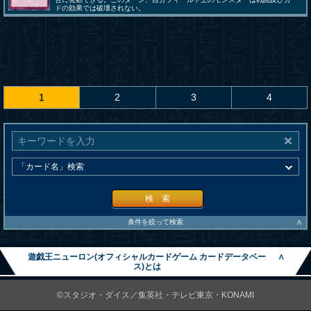
ドの効果では破壊されない。
1
2
3
4
検 索
∧
条件を絞って検索
遊戯王ニューロン(オフィシャルカードゲーム カードデータベー
∧
ス)とは
©スタジオ・ダイス／集英社・テレビ東京・KONAMI