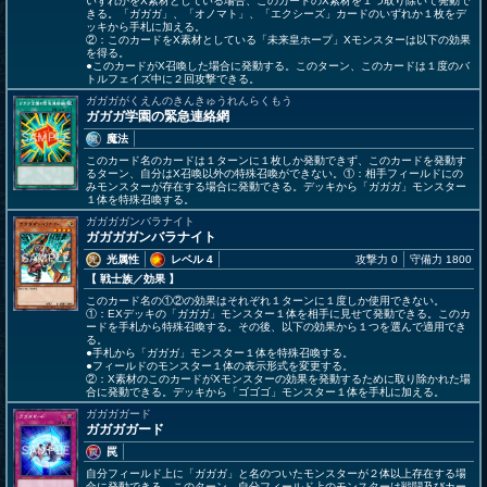
いずれかをX素材としている場合、このカードのX素材を１つ取り除いて発動で
きる。「ガガガ」、「オノマト」、「エクシーズ」カードのいずれか１枚をデ
ッキから手札に加える。
②：このカードをX素材としている「未来皇ホープ」Xモンスターは以下の効果
を得る。
●このカードがX召喚した場合に発動する。このターン、このカードは１度のバ
トルフェイズ中に２回攻撃できる。
ガガガがくえんのきんきゅうれんらくもう
ガガガ学園の緊急連絡網
魔法
このカード名のカードは１ターンに１枚しか発動できず、このカードを発動す
るターン、自分はX召喚以外の特殊召喚ができない。①：相手フィールドにの
みモンスターが存在する場合に発動できる。デッキから「ガガガ」モンスター
１体を特殊召喚する。
ガガガガンバラナイト
ガガガガンバラナイト
光属性
レベル 4
攻撃力 0
守備力 1800
【 戦士族
／効果
】
このカード名の①②の効果はそれぞれ１ターンに１度しか使用できない。
①：EXデッキの「ガガガ」モンスター１体を相手に見せて発動できる。このカ
ードを手札から特殊召喚する。その後、以下の効果から１つを選んで適用でき
る。
●手札から「ガガガ」モンスター１体を特殊召喚する。
●フィールドのモンスター１体の表示形式を変更する。
②：X素材のこのカードがXモンスターの効果を発動するために取り除かれた場
合に発動できる。デッキから「ゴゴゴ」モンスター１体を手札に加える。
ガガガガード
ガガガガード
罠
自分フィールド上に「ガガガ」と名のついたモンスターが２体以上存在する場
合に発動できる。このターン、自分フィールド上のモンスターは戦闘及びカー