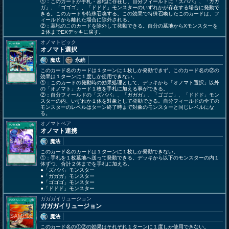
①：このカードが手札・墓地に存在し、自分フィールドに「ズババ」、「ガガ
ガ」、「ゴゴゴ」、「ドドド」モンスターのいずれかが存在する場合に発動で
きる。このカードを特殊召喚する。この効果で特殊召喚したこのカードは、フ
ィールドから離れた場合に除外される。
②：墓地のこのカードを除外して発動できる。自分の墓地からXモンスターを
２体までEXデッキに戻す。
オノマトピック
オノマト選択
魔法
永続
このカード名のカードは１ターンに１枚しか発動できず、このカード名の②の
効果は１ターンに１度しか使用できない。
①：このカードの発動時の効果処理として、デッキから「オノマト選択」以外
の「オノマト」カード１枚を手札に加える事ができる。
②：自分フィールドの「ズババ」、「ガガガ」、「ゴゴゴ」、「ドドド」モン
スターの内、いずれか１体を対象として発動できる。自分フィールドの全ての
モンスターのレベルはターン終了時まで対象のモンスターと同じレベルにな
る。
オノマトペア
オノマト連携
魔法
このカード名のカードは１ターンに１枚しか発動できない。
①：手札を１枚墓地へ送って発動できる。デッキから以下のモンスターの内１
体ずつ、合計２体までを手札に加える。
●「ズババ」モンスター
●「ガガガ」モンスター
●「ゴゴゴ」モンスター
●「ドドド」モンスター
ガガガイリュージョン
ガガガイリュージョン
魔法
このカード名の①②の効果はそれぞれ１ターンに１度しか使用できない。