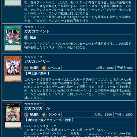
①：自分フィールドに「ガガガ」モンスターが存在する場合、自分の墓地のモ
ンスター１体を対象として発動できる。そのモンスターを特殊召喚する。その
後、そのモンスターのレベル・ランクを自分フィールドの「ガガガ」モンスタ
ー１体のレベル・ランクの数値と同じにできる。
②：このターンに墓地へ送られていないこのカードを墓地から除外して発動で
きる。「ガガガ」モンスター１体の召喚を行う。
ガガガウィンド
ガガガウィンド
魔法
手札から「ガガガ」と名のついたモンスター１体を特殊召喚する。この効果で
特殊召喚したモンスターのレベルは４になる。
ガガガカイザー
ガガガカイザー
地属性
レベル 3
攻撃力 1800
守備力 600
【 戦士族
／効果
】
このカードは自分フィールド上にこのカード以外の「ガガガ」と名のついたモ
ンスターが存在する場合のみ攻撃できる。また、１ターンに１度、自分の墓地
のモンスター１体をゲームから除外して発動できる。自分フィールド上の全て
の「ガガガ」と名のついたモンスターのレベルは、この効果を発動するために
ゲームから除外したモンスターと同じレベルになる。このカードはシンクロ素
材にできない。
ガガガガガール
ガガガガガール
闇属性
ランク 4
攻撃力 1500
守備力 1800
【 魔法使い族
／エクシーズ／効果
】
レベル４モンスター×２
このカード名の①の効果は１ターンに１度しか使用できない。
①：このカードが「ズババ」、「ガガガ」、「ゴゴゴ」、「ドドド」カードの