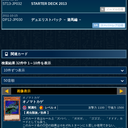
ST13-JP032
STARTER DECK 2013
N
ノーマル仕様
2011-10-15
DP12-JP030
デュエリストパック － 遊馬編 －
SR
スーパーレア仕様
関連カード
検索結果 32件中 1～10件を表示
オノマトカゲ
オノマトカゲ
闇属性
レベル 4
攻撃力 1100
守備力 1500
【 爬虫類族
／効果
】
このカード名はルール上「ズババ」、「ガガガ」、「ゴゴゴ」、「ドドド」カ
ードとしても扱う。
このカード名の①②の効果はそれぞれ１ターンに１度しか使用できない。