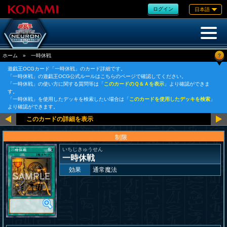
ログイン
日本語
?
ホーム
»
一時休戦
遊戯王OCGカード「一時休戦」のカード詳細です。
「一時休戦」の遊戯王OCG公式ルールはこちらのページで確認してください。
「一時休戦」の使い方に関する質問等は「
このカードのＱ＆Ａを表示
」より確認ができま
す。
「一時休戦」を使用したデッキを検索したい場合は「
このカードを使用したデッキを検索
」
より確認ができます。
制限
いちじきゅうせん
一時休戦
効果
通常魔法