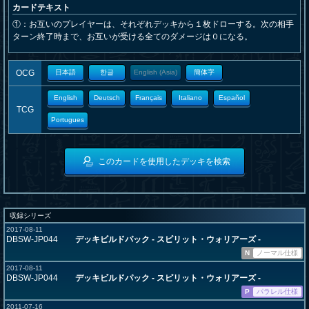
カードテキスト
①：お互いのプレイヤーは、それぞれデッキから１枚ドローする。次の相手
ターン終了時まで、お互いが受ける全てのダメージは０になる。
OCG
日本語
한글
English (Asia)
簡体字
English
Deutsch
Français
Italiano
Español
TCG
Portugues
このカードを使用したデッキを検索
収録シリーズ
2017-08-11
DBSW-JP044
デッキビルドパック - スピリット・ウォリアーズ -
N
ノーマル仕様
2017-08-11
DBSW-JP044
デッキビルドパック - スピリット・ウォリアーズ -
P
パラレル仕様
2011-07-16