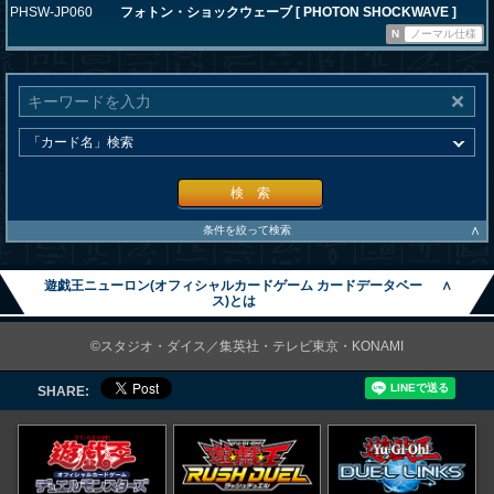
PHSW-JP060
フォトン・ショックウェーブ [ PHOTON SHOCKWAVE ]
N
ノーマル仕様
検 索
∧
条件を絞って検索
遊戯王ニューロン(オフィシャルカードゲーム カードデータベー
∧
ス)とは
©スタジオ・ダイス／集英社・テレビ東京・KONAMI
SHARE: