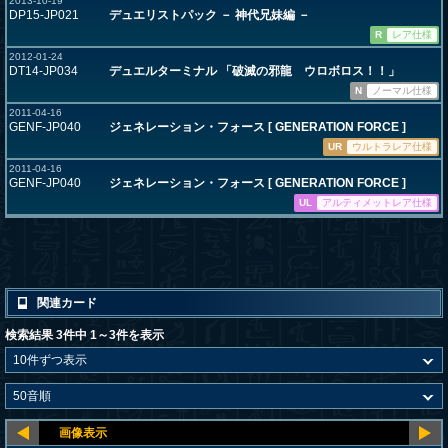
2013-10-19
DP15-JP021
デュエリストパック － 神代兄妹編 －
R
レア仕様
2012-01-24
DT14-JP034
デュエルターミナル 「破滅の邪龍 ウロボロス！！」
N
ノーマル仕様
2011-04-16
GENF-JP040
ジェネレーション・フォース [ GENERATION FORCE ]
UR
ウルトラレア仕様
2011-04-16
GENF-JP040
ジェネレーション・フォース [ GENERATION FORCE ]
UL
アルティメットレア仕様
関連カード
検索結果 3件中 1～3件を表示