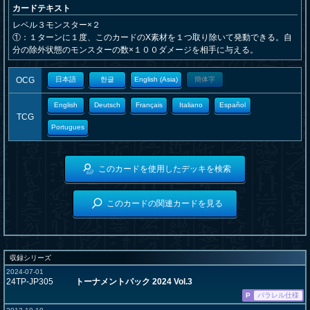
カードテキスト
レベル３モンスター×２
①：１ターンに１度、このカードのX素材を１つ取り除いて発動できる。自
分の除外状態のモンスターの数×１００ダメージを相手に与える。
OCG
日本語
한글
English (Asia)
簡体字
English
Deutsch
Français
Italiano
Español
TCG
Portugues
このカードを使用したデッキを検索
このカードの関連カードを見る
収録シリーズ
2024-07-01
24TP-JP305
トーナメントパック 2024 Vol.3
P
パラレル仕様