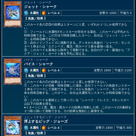
ジェット・シャーク
ジェット・シャーク
水属性
レベル 4
攻撃力 1000
守備力 0
【 魚族
／効果
】
このカード名の②③の効果は１ターンに１度、いずれか１つしか使用できな
い。
①：フィールドに水属性Xモンスターが存在する場合、このカードは手札から
特殊召喚できる。この方法で特殊召喚したターン、自分は「ジェット・シャー
ク」を特殊召喚できない。
②：自分メインフェイズに発動できる。デッキから魚族の「シャーク」モンス
ター１体または「エクシーズ」魔法・罠カード１枚を墓地へ送る。
③：このカードを墓地から除外して発動できる。自分のデッキ・墓地から「ア
クア・ジェット」カード１枚を手札に加える。
バイス・シャーク
バイス・シャーク
水属性
レベル 4
攻撃力 1800
守備力 1100
【 魚族
／効果
】
このカード名の①の効果は１ターンに１度しか使用できない。
①：このカードが召喚・特殊召喚した場合、自分フィールドの魚族モンスター
１体をリリースして発動できる。デッキから魚族の「シャーク」モンスター１
体を特殊召喚する。このターン、自分は水属性モンスターしか特殊召喚できな
い。
②：このカードを素材として持っている「シャーク・ドレイク」Xモンスター
は以下の効果を得る。
●１ターンに１度、魔法・罠カードの効果が発動した時、このカードのX素材を
２つ取り除いて発動できる。その効果を無効にし破壊する。
ふじょうするビッグ・ジョーズ
浮上するビッグ・ジョーズ
水属性
レベル 4
攻撃力 1800
守備力 300
【 魚族
／効果
】