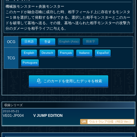
機械族モンスター＋炎族モンスター
このカードが融合召喚に成功した時、相手フィールド上に存在するモンスタ
ー１体を選択して発動する事ができる。選択した相手モンスターとこのカー
ドを破壊して墓地へ送る。その後、墓地へ送られた相手モンスターの攻撃力
分のダメージを相手ライフに与える。
OCG
日本語
한글
English (Asia)
簡体字
English
Deutsch
Français
Italiano
Español
TCG
Portugues
このカードを使用したデッキを検索
収録シリーズ
2010-05-21
VE01-JP004
V JUMP EDITION
UR
ウルトラレア仕様（RED Ver.）