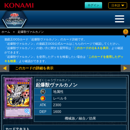
ログイン
日本語
?
ホーム
»
起爆獣ヴァルカノン
遊戯王OCGカード「起爆獣ヴァルカノン」のカード詳細です。
「起爆獣ヴァルカノン」の遊戯王OCG公式ルールはこちらのページで確認してください。
「起爆獣ヴァルカノン」の使い方に関する質問等は「
このカードのＱ＆Ａを表示
」より確認
ができます。
「起爆獣ヴァルカノン」を使用したデッキを検索したい場合は「
このカードを使用したデッ
キを検索
」より確認ができます。
きばくじゅうヴァルカノン
起爆獣ヴァルカノン
地属性
レベル 6
ATK
2300
DEF
1600
機械族
／
融合／効果
カードテキスト