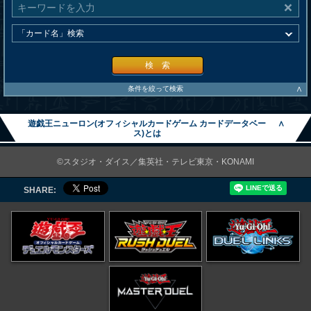
検 索
∧
条件を絞って検索
遊戯王ニューロン(オフィシャルカードゲーム カードデータベー
∧
ス)とは
©スタジオ・ダイス／集英社・テレビ東京・KONAMI
SHARE: