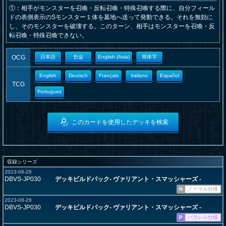
①：相手がモンスターを召喚・反転召喚・特殊召喚する際に、自分フィール
ドの表側表示のSモンスター１体を墓地へ送って発動できる。それを無効に
し、そのモンスターを破壊する。このターン、相手はモンスターを召喚・反
転召喚・特殊召喚できない。
OCG
日本語
한글
English (Asia)
簡体字
English
Deutsch
Français
Italiano
Español
TCG
Portugues
このカードを使用したデッキを検索
収録シリーズ
2023-08-26
DBVS-JP030
デッキビルドパック- ヴァリアント・スマッシャーズ -
N
ノーマル仕様
2023-08-26
DBVS-JP030
デッキビルドパック- ヴァリアント・スマッシャーズ -
P
パラレル仕様