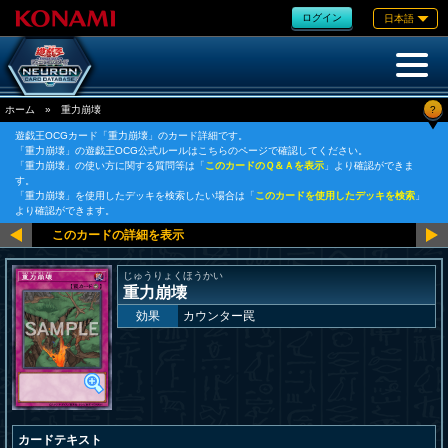
ログイン
日本語
?
ホーム
»
重力崩壊
遊戯王OCGカード「重力崩壊」のカード詳細です。
「重力崩壊」の遊戯王OCG公式ルールはこちらのページで確認してください。
「重力崩壊」の使い方に関する質問等は「
このカードのＱ＆Ａを表示
」より確認ができま
す。
「重力崩壊」を使用したデッキを検索したい場合は「
このカードを使用したデッキを検索
」
より確認ができます。
じゅうりょくほうかい
重力崩壊
効果
カウンター罠
カードテキスト