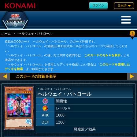
ログイン
日本語
?
ホーム
»
ヘルウェイ・パトロール
遊戯王OCGカード「ヘルウェイ・パトロール」のカード詳細です。
「ヘルウェイ・パトロール」の遊戯王OCG公式ルールはこちらのページで確認してくださ
い。
「ヘルウェイ・パトロール」の使い方に関する質問等は「
このカードのＱ＆Ａを表示
」より
確認ができます。
「ヘルウェイ・パトロール」を使用したデッキを検索したい場合は「
このカードを使用した
デッキを検索
」より確認ができます。
ヘルウェイ・パトロール
ヘルウェイ・パトロール
闇属性
レベル 4
ATK
1600
DEF
1200
悪魔族
／
効果