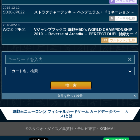
P
パラレル仕様
2015-12-12
SD30-JP022
ストラクチャーデッキ － ペンデュラム・ドミネーション －
N
ノーマル仕様
2010-02-18
WC10-JPB01
Vジャンプブックス 遊戯王5D's WORLD CHAMPIONSHIP
2010 － Reverse of Arcadia － PERFECT DUEL 付録カード
UR
ウルトラレア仕様
検 索
∧
条件を絞って検索
遊戯王ニューロン(オフィシャルカードゲーム カードデータベー
∧
ス)とは
©スタジオ・ダイス／集英社・テレビ東京・KONAMI