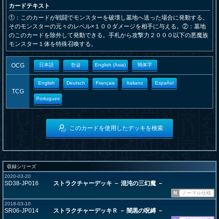
カードテキスト
①：このカードが戦闘でモンスターを破壊し墓地へ送った場合に発動する。
そのモンスターの元々のレベル×１００ダメージを相手に与える。②：墓地
のこのカードを除外して発動できる。手札から攻撃力２０００以下の悪魔族
モンスター１体を特殊召喚する。
OCG
日本語
한글
English (Asia)
簡体字
English
Deutsch
Français
Italiano
Español
TCG
Portugues
このカードを使用したデッキを検索
収録シリーズ
2020-03-20
SD38-JP016
ストラクチャーデッキ － 混沌の三幻魔 －
N
ノーマル仕様
2018-03-10
SR06-JP014
ストラクチャーデッキＲ － 闇黒の呪縛 －