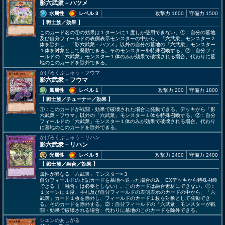
影六武衆－ハツメ
水属性
レベル 3
攻撃力 1600
守備力 1500
【 戦士族
／効果
】
このカード名の①の効果は１ターンに１度しか使用できない。①：自分の墓地
及び自分フィールドの表側表示モンスターの中から、「六武衆」モンスター２
体を除外し、「影六武衆－ハツメ」以外の自分の墓地の「六武衆」モンスター
１体を対象として発動できる。そのモンスターを特殊召喚する。②：自分フィ
ールドの「六武衆」モンスター１体のみが効果で破壊される場合、代わりに墓
地のこのカードを除外できる。
かげろくぶしゅう－フウマ
影六武衆－フウマ
風属性
レベル 1
攻撃力 200
守備力 1800
【 戦士族
／チューナー／効果
】
①：このカードが戦闘・効果で破壊された場合に発動できる。デッキから「影
六武衆－フウマ」以外の「六武衆」モンスター１体を特殊召喚する。②：自分
フィールドの「六武衆」モンスター１体のみが効果で破壊される場合、代わり
に墓地のこのカードを除外できる。
かげろくぶしゅう－リハン
影六武衆－リハン
光属性
レベル 5
攻撃力 2400
守備力 2400
【 戦士族
／融合／効果
】
属性が異なる「六武衆」モンスター×３
自分フィールドの上記カードを墓地へ送った場合のみ、EXデッキから特殊召喚
できる（「融合」は必要としない）。このカードは融合素材にできない。①：
１ターンに１度、手札及び自分フィールドの表側表示のカードの中から、「六
武衆」カード１枚を除外し、フィールドのカード１枚を対象として発動でき
る。そのカードを除外する。②：自分フィールドの「六武衆」モンスターが戦
闘・効果で破壊される場合、代わりに墓地のこのカードを除外できる。
シエンのあしがる