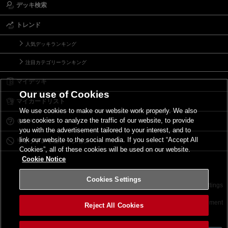
デッキ検索
トレンド
人気デッキランキング
注目カテゴリーランキング
マイデッキ
Our use of Cookies
マイカードリスト
We use cookies to make our website work properly. We also
use cookies to analyze the traffic of our website, to provide
Ｑ＆Ａ
you with the advertisement tailored to your interest, and to
link our website to the social media. If you select “Accept All
リミットレギュレーション
Cookies”, all of these cookies will be used on our website.
Cookie Notice
Cookies Settings
お問い合わせ
ご利用規約
サイトポリシー
Cookies Settings
©2026 Konami Digital Entertainment
Reject All Cookies