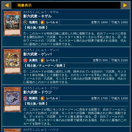
かげろくぶしゅう－キザル
影六武衆－キザル
地属性
レベル 4
攻撃力 1900
守備力 1000
【 戦士族
／効果
】
①：このカードが特殊召喚に成功した時に発動できる。自分フィールドに存在
する属性以外の「六武衆」モンスター１体をデッキから手札に加える。②：自
分フィールドの「六武衆」モンスター１体のみが効果で破壊される場合、代わ
りに墓地のこのカードを除外できる。
かげろくぶしゅう－ゲンバ
影六武衆－ゲンバ
炎属性
レベル 2
攻撃力 500
守備力 2100
【 戦士族
／チューナー／効果
】
①：このカードが召喚に成功した時、除外されている自分の「六武衆」モンス
ター１体を対象として発動できる。そのモンスターを手札に加える。②：自分
フィールドの「六武衆」モンスター１体のみが効果で破壊される場合、代わり
に墓地のこのカードを除外できる。
かげろくぶしゅう－ドウジ
影六武衆－ドウジ
闇属性
レベル 4
攻撃力 1700
守備力 1200
【 戦士族
／効果
】
①：このカードが既にモンスターゾーンに存在する状態で、自分フィールドに
このカード以外の「六武衆」モンスターが召喚・特殊召喚された時に発動でき
る。デッキから「六武衆」カード１枚を墓地へ送る。②：自分フィールドの
「六武衆」モンスター１体のみが効果で破壊される場合、代わりに墓地のこの
カードを除外できる。
かげろくぶしゅう－ハツメ