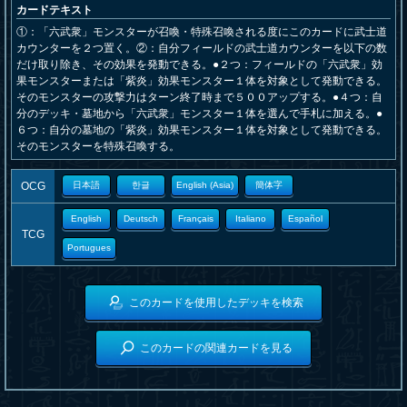
カードテキスト
①：「六武衆」モンスターが召喚・特殊召喚される度にこのカードに武士道
カウンターを２つ置く。②：自分フィールドの武士道カウンターを以下の数
だけ取り除き、その効果を発動できる。●２つ：フィールドの「六武衆」効
果モンスターまたは「紫炎」効果モンスター１体を対象として発動できる。
そのモンスターの攻撃力はターン終了時まで５００アップする。●４つ：自
分のデッキ・墓地から「六武衆」モンスター１体を選んで手札に加える。●
６つ：自分の墓地の「紫炎」効果モンスター１体を対象として発動できる。
そのモンスターを特殊召喚する。
OCG
日本語
한글
English (Asia)
簡体字
English
Deutsch
Français
Italiano
Español
TCG
Portugues
このカードを使用したデッキを検索
このカードの関連カードを見る