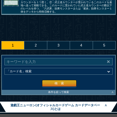
カウンターを１つ置く。②：武士道カウンターが置かれているこのカードを墓
地へ送って発動できる。このカードに置かれていた武士道カウンターの数以下
のレベルを持つ、「六武衆」効果モンスターまたは「紫炎」効果モンスター１
体をデッキから特殊召喚する。
1
2
3
4
5
検 索
∧
条件を絞って検索
遊戯王ニューロン(オフィシャルカードゲーム カードデータベー
∧
ス)とは