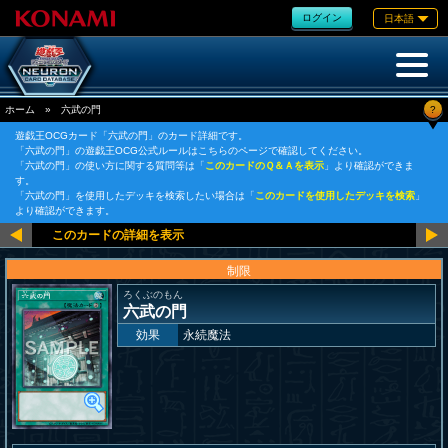
ログイン
日本語
?
ホーム
»
六武の門
遊戯王OCGカード「六武の門」のカード詳細です。
「六武の門」の遊戯王OCG公式ルールはこちらのページで確認してください。
「六武の門」の使い方に関する質問等は「
このカードのＱ＆Ａを表示
」より確認ができま
す。
「六武の門」を使用したデッキを検索したい場合は「
このカードを使用したデッキを検索
」
より確認ができます。
制限
ろくぶのもん
六武の門
効果
永続魔法