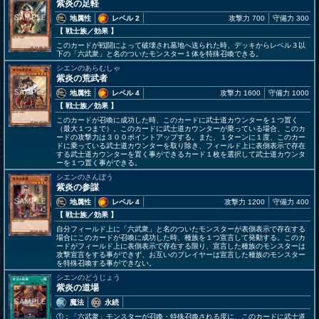
紫炎の足軽
地属性
レベル 2
攻撃力 700
守備力 300
【 戦士族
／効果
】
このカードが戦闘によって破壊され墓地へ送られた時、デッキからレベル３以
下の「六武衆」と名のついたモンスター１体を特殊召喚できる。
シエンのあらむしゃ
紫炎の荒武者
地属性
レベル 4
攻撃力 1600
守備力 1000
【 戦士族
／効果
】
このカードが召喚に成功した時、このカードに武士道カウンターを１つ置く
（最大１つまで）。このカードに武士道カウンターが乗っている場合、このカ
ードの攻撃力は３００ポイントアップする。また、１ターンに１度、このカー
ドに乗っている武士道カウンターを取り除き、フィールド上に表側表示で存在
する武士道カウンターを置く事ができるカード１枚を選択して武士道カウンタ
ーを１つ置く事ができる。
シエンのさんぼう
紫炎の参謀
地属性
レベル 4
攻撃力 1200
守備力 400
【 戦士族
／効果
】
自分フィールド上に「六武衆」と名のついたモンスターが表側表示で存在する
場合にこのカードが召喚に成功した時、種族を１つ宣言して発動する。このカ
ードがフィールド上に表側表示で存在する限り、宣言した種族のモンスターは
攻撃宣言をする事ができず、お互いのプレイヤーは宣言した種族のモンスター
を特殊召喚する事ができない。
シエンのどうじょう
紫炎の道場
魔法
永続
①：「六武衆」モンスターが召喚・特殊召喚される度に、このカードに武士道