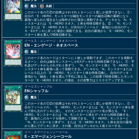
魔法
永続
このカード名の①②の効果はそれぞれ１ターンに１度しか使用できない。①：
自分の「E・HERO」モンスターが融合モンスターの融合召喚の素材になり、
墓地へ送られた場合または除外された場合に発動できる。デッキから「N」モ
ンスターまたは「E・HERO ネオス」１体を特殊召喚する。②：「N」モンス
ターまたは「E・HERO ネオス」が自分のフィールド・墓地から自分のデッ
キ・EXデッキに戻った場合に発動できる。自分の墓地から「E・HERO」モン
スター１体を選んで特殊召喚する。
イーエヌ－エンゲージ・ネオスペース
EN－エンゲージ・ネオスペース
魔法
このカード名のカードは１ターンに１枚しか発動できず、このカードを発動す
るターン、自分は融合モンスターしかEXデッキから特殊召喚できない。①：手
札及びデッキからそれぞれ１体ずつ、「N」モンスター１体と「E・HERO」モ
ンスター１体を墓地へ送って発動できる。デッキから「N」モンスターまたは
レベル５以上の「E・HERO」モンスター１体を特殊召喚し、自分のデッキ・
墓地から「融合」１枚を選んで手札に加える。この効果で特殊召喚したモンス
ターが「E・HERO ネオス」の場合、その攻撃力は１０００アップする。
イーエヌシャッフル
ENシャッフル
魔法
このカード名の①②の効果はそれぞれ１ターンに１度しか使用できない。①：
自分フィールドの、「E・HERO」モンスターまたは「N」モンスター１体を選
んで持ち主のデッキに戻し、そのモンスターとはカード名が異なる、「E・
HERO」モンスターまたは「N」モンスター１体をデッキから特殊召喚する。
②：墓地のこのカードを除外して発動できる。「E・HERO」モンスターと
「N」モンスターを１体ずつ、または「E・HERO ネオス」１体を自分の墓地
から選んでデッキに戻す。その後、自分はデッキから１枚ドローする。
イー－エマージェンシーコール
E－エマージェンシーコール