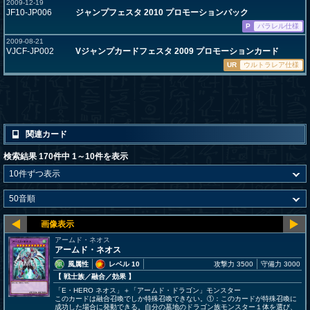
2009-12-19
JF10-JP006
ジャンプフェスタ 2010 プロモーションパック
P
パラレル仕様
2009-08-21
VJCF-JP002
Vジャンプカードフェスタ 2009 プロモーションカード
UR
ウルトラレア仕様
関連カード
検索結果 170件中 1～10件を表示
アームド・ネオス
アームド・ネオス
風属性
レベル 10
攻撃力 3500
守備力 3000
【 戦士族
／融合／効果
】
「E・HERO ネオス」＋「アームド・ドラゴン」モンスター
このカードは融合召喚でしか特殊召喚できない。①：このカードが特殊召喚に
成功した場合に発動できる。自分の墓地のドラゴン族モンスター１体を選び、