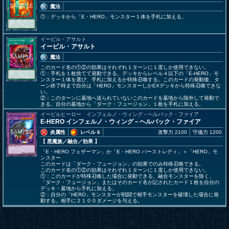
魔法
①：デッキから「E・HERO」モンスター１体を手札に加える。
イービル・アサルト
イービル・アサルト
魔法
このカード名の①②の効果はそれぞれ１ターンに１度しか使用できない。
①：手札を１枚捨てて発動できる。デッキからレベル４以下の「E-HERO」モ
ンスター１体を選び、手札に加えるか特殊召喚する。このカードの発動後、タ
ーン終了時まで自分は「HERO」モンスターしかEXデッキから特殊召喚できな
い。
②：このターンに墓地へ送られていないこのカードを墓地から除外して発動で
きる。自分の墓地から「ダーク・フュージョン」１枚を手札に加える。
イービルヒーロー インフェルノ・ウィング－ヘルバック・ファイア
E-HERO インフェルノ・ウィング－ヘルバック・ファイア
炎属性
レベル 6
攻撃力 2100
守備力 1200
【 悪魔族
／融合／効果
】
「E・HERO フェザーマン」か「E・HERO バーストレディ」＋「HERO」モ
ンスター
このカードは「ダーク・フュージョン」の効果でのみ特殊召喚できる。
このカード名の①②の効果はそれぞれ１ターンに１度しか使用できない。
①：このカードが特殊召喚した場合に発動できる。融合モンスターを除く、
「ダーク・フュージョン」またはそのカード名が記されたカード１枚を自分の
デッキ・墓地から手札に加える。
②：自分の「HERO」モンスターが戦闘で相手モンスターを破壊した場合に発
動する。相手に２１００ダメージを与える。