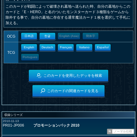
このカードが戦闘によって破壊され墓地へ送られた時、自分の墓地からこの
カードと「E・HERO」と名のついたモンスターカード３種類をゲームから
除外する事で、自分の墓地に存在する通常魔法カード１枚を選択して手札に
加える。
OCG
日本語
한글
English (Asia)
簡体字
English
Deutsch
Français
Italiano
Español
TCG
Portugues
このカードを使用したデッキを検索
このカードの関連カードを見る
収録シリーズ
2010-11-13
PR01-JP006
プロモーションパック 2010
N
ノーマル仕様