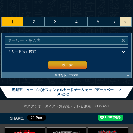
1
2
3
4
5
›
»
検 索
∧
条件を絞って検索
遊戯王ニューロン(オフィシャルカードゲーム カードデータベー
∧
ス)とは
©スタジオ・ダイス／集英社・テレビ東京・KONAMI
SHARE: