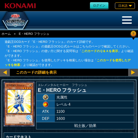
ログイン
日本語
?
ホーム
»
E・HERO フラッシュ
遊戯王OCGカード「E・HERO フラッシュ」のカード詳細です。
「E・HERO フラッシュ」の遊戯王OCG公式ルールはこちらのページで確認してください。
「E・HERO フラッシュ」の使い方に関する質問等は「
このカードのＱ＆Ａを表示
」より確認
ができます。
「E・HERO フラッシュ」を使用したデッキを検索したい場合は「
このカードを使用したデ
ッキを検索
」より確認ができます。
エレメンタルヒーロー フラッシュ
E・HERO フラッシュ
光属性
レベル 4
ATK
1100
DEF
1600
戦士族
／
効果
カードテキスト