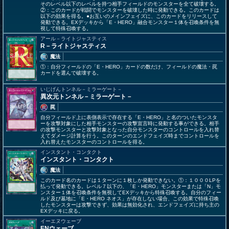
そのレベル以下のレベルを持つ相手フィールドのモンスターを全て破壊する。
②：このカードが戦闘でモンスターを破壊した時に発動できる。このカードは
以下の効果を得る。●お互いのメインフェイズに、このカードをリリースして
発動できる。EXデッキから「E・HERO」融合モンスター１体を召喚条件を無
視して特殊召喚する。
アール－ライトジャスティス
R－ライトジャスティス
魔法
①：自分フィールドの「E・HERO」カードの数だけ、フィールドの魔法・罠
カードを選んで破壊する。
いじげんトンネル－ミラーゲート－
異次元トンネル－ミラーゲート－
罠
自分フィールド上に表側表示で存在する「E・HERO」と名のついたモンスタ
ーを攻撃対象にした相手モンスターの攻撃宣言時に発動する事ができる。相手
の攻撃モンスターと攻撃対象となった自分モンスターのコントロールを入れ替
えてダメージ計算を行う。このターンのエンドフェイズ時までコントロールを
入れ替えたモンスターのコントロールを得る。
インスタント・コンタクト
インスタント・コンタクト
魔法
このカード名のカードは１ターンに１枚しか発動できない。①：１０００LPを
払って発動できる。レベル７以下の、「E・HERO」モンスターまたは「N」モ
ンスター１体を召喚条件を無視してEXデッキから特殊召喚する。自分のフィー
ルド及び墓地に「E・HERO ネオス」が存在しない場合、この効果で特殊召喚
したモンスターは攻撃できず、効果は無効化され、エンドフェイズに持ち主の
EXデッキに戻る。
イーエヌウェーブ
ENウェーブ