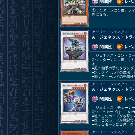
闇属性
レベル
①：１ターンに１度、フ
性になる。
アーリー・ジェネクス・
A・ジェネクス・トラ
闇属性
レベル
「ジェネクス・コントロ
①：１ターンに１度、手
る。
●風：相手の手札をランダ
●水：フィールドの魔法・
●闇：フィールドの光属性
アーリー・ジェネクス・
A・ジェネクス・トラ
闇属性
レベル
「ジェネクス」チューナ
①：このカードは、この
●地：このカードが攻撃す
●炎：このカードが戦闘で
●光：１ターンに１度、
アーリー・ジェネクス・