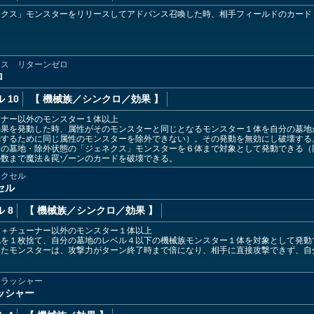
ネクス」モンスターをリリースしてアドバンス召喚した時、相手フィールドのカード
クス リターンゼロ
ロ
 10
【 機械族
／シンクロ／効果
】
ーナー以外のモンスター１体以上
効果を発動した時、属性がそのモンスターと同じとなるモンスター１体を自分の墓地
動するために同じ属性のモンスターを除外できない）。その発動を無効にし破壊する
分の墓地・除外状態の「ジェネクス」モンスターを６体まで対象として発動できる（
の数まで魔法＆罠ゾーンのカードを破壊できる。
アクセル
セル
 8
【 機械族
／シンクロ／効果
】
ー＋チューナー以外のモンスター１体以上
札を１枚捨て、自分の墓地のレベル４以下の機械族モンスター１体を対象として発動
したモンスターは、攻撃力がターン終了時まで倍になり、相手に直接攻撃できず、自
クラッシャー
ッシャー