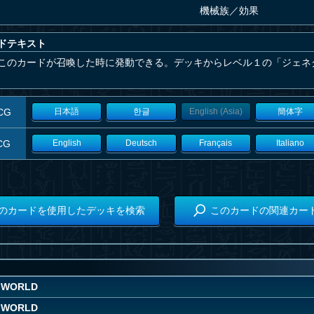
機械族
／
効果
ドテキスト
このカードが召喚した時に発動できる。デッキからレベル１の「ジェネ
CG
日本語
한글
English (Asia)
簡体字
CG
English
Deutsch
Français
Italiano
のカードを使用したデッキを検索
このカードの関連カー
 WORLD
 WORLD