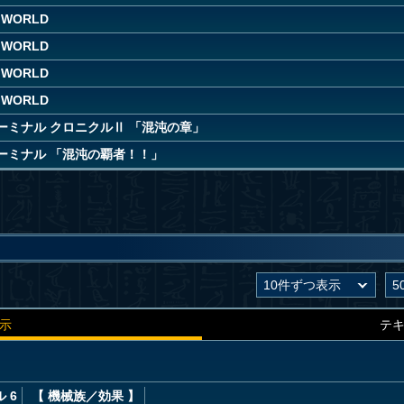
 WORLD
 WORLD
 WORLD
 WORLD
ーミナル クロニクルⅡ 「混沌の章」
ーミナル 「混沌の覇者！！」
示
テ
 6
【 機械族
／効果
】