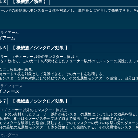
 3
【 機械族
／効果
】
ィールドの表側表示モンスター１体を対象とし、属性を１つ宣言して発動できる。そ
トライアーム
イアーム
 6
【 機械族
／シンクロ／効果
】
ーラー」＋チューナー以外のモンスター１体以上
札を１枚捨て、このカードのS素材としたチューナー以外のモンスターの属性によっ
ムに１枚墓地へ送る。
罠カード１枚を対象として発動できる。そのカードを破壊する。
モンスター１体を対象として発動できる。その光属性モンスターを破壊し、自分は
トライフォース
イフォース
 7
【 機械族
／シンクロ／効果
】
ー＋チューナー以外のモンスター１体以上
カードのS素材としたチューナー以外のモンスターの属性によって以下の効果を得る
る場合、相手はダメージステップ終了時まで魔法・罠カードを発動できない。
モンスターを破壊した場合に発動する。そのモンスターの元々の攻撃力分のダメー
自分の墓地の光属性モンスター１体を対象として発動できる。その光属性モンスター
ドゥルダーク