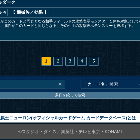
ルダーク
 4
【 機械族
／効果
】
性がこのカードと同じとなる相手フィールドの攻撃表示モンスター１体を対象として
）。属性がこのカードと同じとなる、その相手の攻撃表示モンスターを破壊する。
1
2
3
4
5
条件を絞って検索
戯王ニューロン(オフィシャルカードゲーム カードデータベース)とは
©スタジオ・ダイス／集英社・テレビ東京・KONAMI