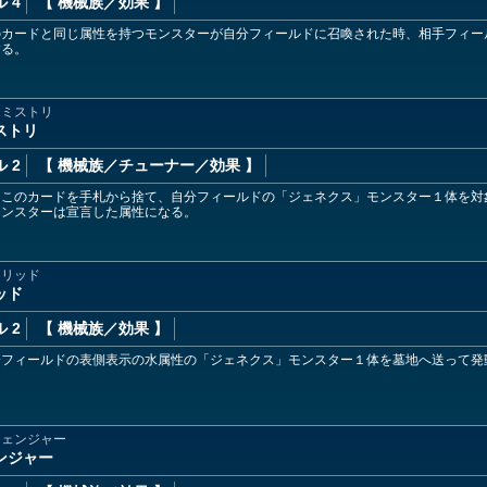
 4
【 機械族
／効果
】
のカードと同じ属性を持つモンスターが自分フィールドに召喚された時、相手フィー
する。
ケミストリ
ストリ
 2
【 機械族
／チューナー／効果
】
、このカードを手札から捨て、自分フィールドの「ジェネクス」モンスター１体を対
モンスターは宣言した属性になる。
ソリッド
ッド
 2
【 機械族
／効果
】
分フィールドの表側表示の水属性の「ジェネクス」モンスター１体を墓地へ送って発
チェンジャー
ンジャー