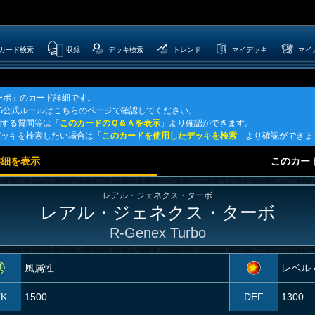
カード検索
収録
デッキ検索
トレンド
マイデッキ
マイ
ーボ」のカード詳細です。
G公式ルールはこちらのページで確認してください。
関する質問等は「
このカードのＱ＆Ａを表示
」より確認ができます。
デッキを検索したい場合は「
このカードを使用したデッキを検索
」より確認ができま
詳細を表示
このカー
レアル・ジェネクス・ターボ
レアル・ジェネクス・ターボ
R-Genex Turbo
風属性
レベル 
TK
1500
DEF
1300