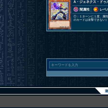
A・ジェネクス・ドゥ
闇属性
レベル
①：１ターンに１度、属
のカードは攻撃できない
遊