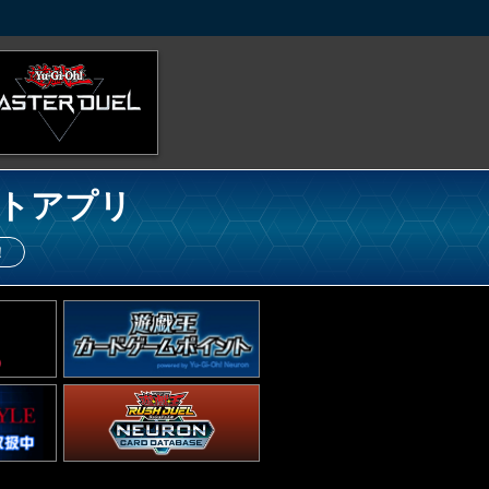
トアプリ
！