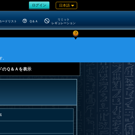
ログイン
日本語
リミット
カードリスト
Ｑ＆Ａ
レギュレーション
?
す。
ドのＱ＆Ａを表示
4