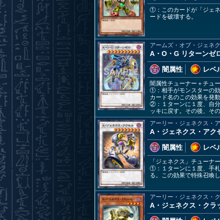
①：このカードが「ジェ
ードを破壊する。
アームズ・オブ・ジェネ
A・O・G リターンゼ
闇属性
レベル
闇属性チューナー＋チュ
①：相手がモンスターの
カード名のこの効果を発
②：１ターンに１度、自
ッキに戻す。その後、そ
アーリー・ジェネクス・
A・ジェネクス・アク
闇属性
レベル
「ジェネクス」チューナ
①：１ターンに１度、手
る。この効果で特殊召喚
アーリー・ジェネクス・
A・ジェネクス・クラ