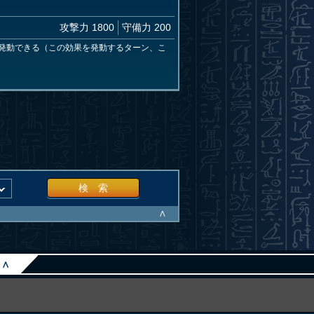
攻撃力 1800
守備力 200
発動できる（この効果を発動するターン、こ
検 索
∧
∧