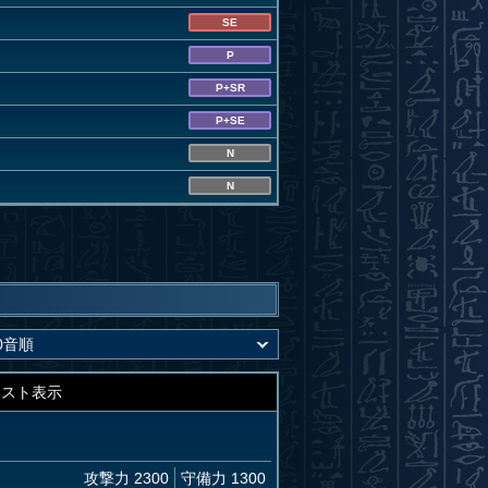
SE
P
P+SR
P+SE
N
N
キスト表示
攻撃力 2300
守備力 1300